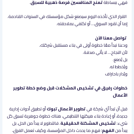
فهي ببساطة
تمنح المنافسين فرصة ذهبية للسبق
.
القرار الذي تأخذه اليوم سيصنع شكل مؤسستك في السنوات القادمة.
إما أن تقود السوق… أو تكتفي بملاحقته.
تواصل معنا الآن
ودعنا نبدأ معًا خطوة أولى في بناء مستقبل شركتك.
لأن النجاح… لا يأتي صدفة.
بل يُصنع.
ويُخطط له.
ويُدار باحتراف
خطوات رفيق في تشخيص المشكلات قبل وضع خطة تطوير
الأعمال
قبل أن تبدأ أي شركة في
تطوير الأعمال تبوك
أو تطبيق أدوات إدارية
جديدة، أو إعادة بناء هيكلها التنظيمي، هناك خطوة جوهرية تسبق كل
شيء:
تشخيص المشكلة الحقيقية
. فالتطوير لا يبدأ من الحل، بل
يبدأ من
الفهم
؛ فهم ما يحدث داخل المؤسسة، وكيف تعمل الفرق،