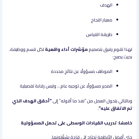
الهدف
معيار النجاح
طريقة القياس
لهذا تقوم رفيق بتصميم
مؤشرات أداء واقعية
لكل قسم ووظيفة،
بحيث يصبح:
الموظف مسؤولًا عن نتائج محددة
المدير مسؤولًا عن توجيه عام… وليس رقابة تفصيلية
وبالتالي يتحول العمل من “نفذ ما أقوله” إلى
“أحقق الهدف الذي
تم الاتفاق عليه”
.
خامسًا: تدريب القيادات الوسطى على تحمل المسؤولية
حتى أفضل الأنظمة تحتاج إلى قادة يشغّلونها.