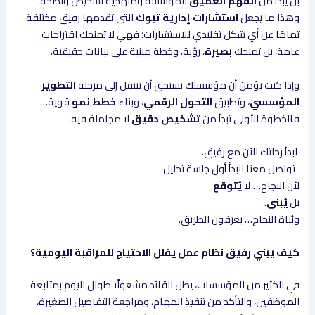
بل يبدأ من
الفهم العميق
للمؤسسة ومنهجية تشخيص واضحة.
وهذا ما يجعل
استشارات إدارية تبوك
التي تقدمها رفيق مختلفة
تمامًا عن أي شكل تقليدي للاستشارات؛ فهي لا تمنحك اقتراحات
عامة، بل تمنحك
بصيرة
، رؤية، وخطة مبنية على بيانات حقيقية.
وإذا كنت تؤمن أن مؤسستك تستحق أن تنتقل إلى مرحلة
التطوير
المؤسسي
، وتطبيق
التحول الرقمي
، وبناء
خطط نمو
قوية…
فالخطوة الأولى تبدأ من
تشخيص دقيق
لا مجاملة فيه.
ابدأ رحلتك الآن مع رفيق.
تواصل معنا لنبدأ أول جلسة تحليل.
لأن النجاح…
لا يُتوقع
بل
يُبنى
.
وبُناة النجاح… يعرفون الطريق.
كيف يبني رفيق نظام عمل يقلل الاحتياج للمراقبة اليومية؟
في الكثير من المؤسسات، يظل القائد مشغولًا طوال اليوم بمتابعة
الموظفين، والتأكد من تنفيذ المهام، ومراجعة التفاصيل الصغيرة،