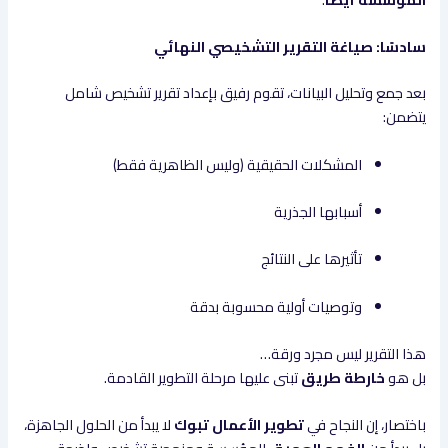
سادسًا: صياغة التقرير التشخيصي النهائي
بعد جمع وتحليل البيانات، تقوم رفيق بإعداد تقرير تشخيص شامل
يتضمن:
المشكلات الحقيقية (وليس الظاهرية فقط)
أسبابها الجذرية
تأثيرها على النتائج
وتوصيات أولية محسوبة بدقة
هذا التقرير ليس مجرد ورقة…
بل هو
خارطة طريق
تبنى عليها مرحلة التطوير القادمة.
باختصار، إن النجاح في
تطوير الأعمال تبوك
لا يبدأ من الحلول الجاهزة،