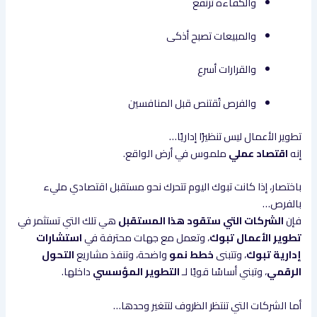
والكفاءة ترتفع
والمبيعات تصبح أذكى
والقرارات أسرع
والفرص تُقتنص قبل المنافسين
تطوير الأعمال ليس تنظيرًا إداريًا…
إنه
اقتصاد عملي
ملموس في أرض الواقع.
باختصار، إذا كانت تبوك اليوم تتحرك نحو مستقبل اقتصادي مليء
بالفرص…
فإن
الشركات التي ستقود هذا المستقبل
هي تلك التي تستثمر في
تطوير الأعمال تبوك
، وتعمل مع جهات محترفة في
استشارات
إدارية تبوك
، وتتبنى
خطط نمو
واضحة، وتنفذ مشاريع
التحول
الرقمي
، وتبني أساسًا قويًا لـ
التطوير المؤسسي
داخلها.
أما الشركات التي تنتظر الظروف لتتغير وحدها…