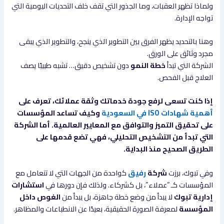
ولماذا تظهر العقبات، وما الجذور التي تقف خلف التحديات اليومية التي
تواجه الإدارة.
وهنا بالتحديد يظهر الفرق بين التطوير الذي ينجح، والتطوير الذي يبقى
مجرد وثائق على الورق.
الشركة التي تبدأ
خطة النمو
دون تشخيص دقيق… تشبه طبيبًا يصف
العلاج قبل الفحص.
إذا كنت تسعى لرفع جودة خدماتك وثقة عملائك، تعرف على
أهمية شهادات ISO في السعودية
وكيف تساعد المؤسسات
على تحقيق التميز والتوافق مع المعايير العالمية. أما الشركة
التي تبدأ من التشخيص التحليلي، فهي تضع قدمها على
الطريق الصحيح منذ البداية.
وفي تبوك، برزت
شركة
رفيق
كواحدة من الجهات التي لا تتعامل مع
المؤسسات كـ “عملاء”، بل كشركاء. ولذلك فإن دورها في
استشارات
إدارية تبوك
لا يبدأ من وضع خطة جاهزة، بل يبدأ من
الغوص داخل
المؤسسة
لمعرفة الصورة الحقيقية، بعيدًا عن الانطباعات والمظاهر.