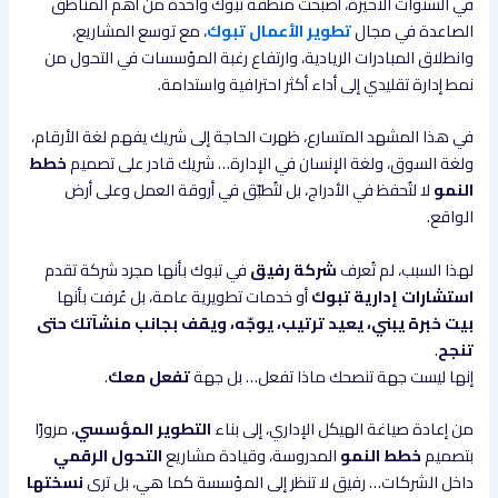
في السنوات الأخيرة، أصبحت منطقة تبوك واحدة من أهم المناطق
الصاعدة في مجال
تطوير الأعمال تبوك
، مع توسع المشاريع،
وانطلاق المبادرات الريادية، وارتفاع رغبة المؤسسات في التحول من
نمط إدارة تقليدي إلى أداء أكثر احترافية واستدامة.
في هذا المشهد المتسارع، ظهرت الحاجة إلى شريك يفهم لغة الأرقام،
ولغة السوق، ولغة الإنسان في الإدارة… شريك قادر على تصميم
خطط
النمو
لا لتُحفظ في الأدراج، بل لتُطبّق في أروقة العمل وعلى أرض
الواقع.
لهذا السبب، لم تُعرف
شركة رفيق
في تبوك بأنها مجرد شركة تقدم
استشارات إدارية تبوك
أو خدمات تطويرية عامة، بل عُرفت بأنها
بيت خبرة يبني، يعيد ترتيب، يوجّه، ويقف بجانب منشآتك حتى
تنجح
.
إنها ليست جهة تنصحك ماذا تفعل… بل جهة
تفعل معك
.
من إعادة صياغة الهيكل الإداري، إلى بناء
التطوير المؤسسي
، مرورًا
بتصميم
خطط النمو
المدروسة، وقيادة مشاريع
التحول الرقمي
داخل الشركات… رفيق لا تنظر إلى المؤسسة كما هي، بل ترى
نسختها