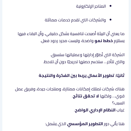
المتاجر الإلكترونية
والشركات التي تقدم خدمات مماثلة
ما يعني أن البيئة أصبحت تنافسية بشكل حقيقي، وأن البقاء فيها
يستلزم
خطط نمو
واضحة، وليست مجرد ردود فعل.
الشركة التي تُطوّر إدارتها وعملياتها ستسبق.
والتي تتأخر… ستخسر حصتها تدريجيًا دون أن تلاحظ.
ثانيًا: تطوير الأعمال يربط بين الفكرة والنتيجة
هناك شركات تمتلك إمكانات ممتازة، ومنتجات جيدة، وفريق عمل
قوي… ولكنها
لا تحقق نتائج
.
السبب؟
غياب
النظام الإداري الواضح
.
هنا يأتي دور
التطوير المؤسسي
الذي يشمل: