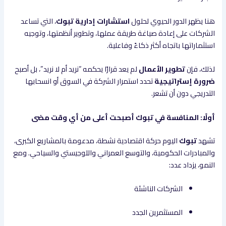
هنا يظهر الدور الحيوي لحلول
استشارات إدارية تبوك
، التي تساعد
الشركات على إعادة صياغة طريقة عملها، وتطوير أنظمتها، وتوجيه
استثماراتها باتجاه أكثر ذكاءً وفاعلية.
لذلك، فإن
تطوير الأعمال
لم يعد قرارًا يحكمه “نريد أم لا نريد”، بل أصبح
ضرورة إستراتيجية
تحدد استمرار الشركة في السوق أو انسحابها
التدريجي دون أن تشعر.
أولًا: المنافسة في تبوك أصبحت أعلى من أي وقت مضى
تشهد
تبوك
اليوم حركة اقتصادية نشطة، مدعومة بالمشاريع الكبرى،
والمبادرات الحكومية، والتوسع العمراني واللوجيستي والسياحي. ومع
النمو، يزداد عدد:
الشركات الناشئة
المستثمرين الجدد