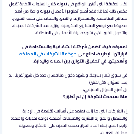
لكن الحقيقة التي أثبتها الواقع في
تبوك
خلال السنوات الأخيرة تقول
عكس ذلك تمامًا؛ فقد أصبح
تطوير الأعمال تبوك
واحدًا من أهم
مفاتيح المنافسة، والاستمرارية، والنمو، والحفاظ على حصة السوق،
خصوصًا مع توسع المشاريع الحكومية، وتزايد عدد الشركات الجديدة،
والتحول الكبير الذي تشهده بيئة الأعمال في المنطقة.
لمعرفة كيف تضمن شركتك الشفافية والاستدامة في
قراراتها الإدارية، اطلع على
حوكمة الشركات في المملكة
وأهميتها في تحقيق التوازن بين الملاك والإدارة.
في سوق يتغير بسرعة، ويشهد دخول منافسين جدد كل شهر تقريبًا، لم
يعد السؤال:
هل نطوّر؟
بل أصبح السؤال الحقيقي:
ماذا سيحدث للشركة إن لم تُطوّر؟
إن الشركات التي ما زالت تعتمد على أساليب تقليدية في الإدارة
والتشغيل والموارد البشرية والمبيعات، أصبحت تواجه تحديات واضحة:
تراجع النمو، بطء اتخاذ القرار، ضعف القدرة على الابتكار، وصعوبة
مجاراة التغيرات.