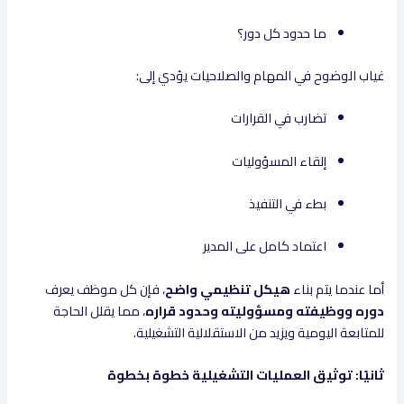
ما حدود كل دور؟
غياب الوضوح في المهام والصلاحيات يؤدي إلى:
تضارب في القرارات
إلقاء المسؤوليات
بطء في التنفيذ
اعتماد كامل على المدير
أما عندما يتم بناء
هيكل تنظيمي واضح
، فإن كل موظف يعرف
دوره ووظيفته ومسؤوليته وحدود قراره
، مما يقلل الحاجة
للمتابعة اليومية ويزيد من الاستقلالية التشغيلية.
ثانيًا: توثيق العمليات التشغيلية خطوة بخطوة