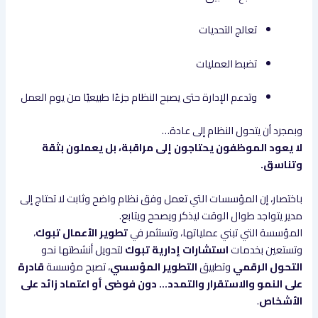
تعالج التحديات
تضبط العمليات
وتدعم الإدارة حتى يصبح النظام جزءًا طبيعيًا من يوم العمل
وبمجرد أن يتحول النظام إلى عادة…
لا يعود الموظفون يحتاجون إلى مراقبة، بل يعملون بثقة
وتناسق.
باختصار، إن المؤسسات التي تعمل وفق نظام واضح وثابت لا تحتاج إلى
مدير يتواجد طوال الوقت ليذكر ويصحح ويتابع.
المؤسسة التي تبني عملياتها، وتستثمر في
تطوير الأعمال تبوك
،
وتستعين بخدمات
استشارات إدارية تبوك
لتحويل أنشطتها نحو
التحول الرقمي
وتطبيق
التطوير المؤسسي
، تصبح مؤسسة
قادرة
على النمو والاستقرار والتمدد… دون فوضى أو اعتماد زائد على
الأشخاص
.