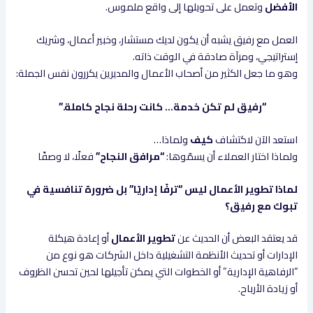
الأفضل
وتعمل على تحويلها إلى واقع ملموس.
العمل مع رفيق يشبه أن يكون لديك مستشار، وخبير أعمال، وشريك
إستراتيجي، ومرآة صادقة في الوقت ذاته.
وهو ما جعل الكثير من أصحاب الأعمال والمديرين يكررون نفس الجملة:
“رفيق لم تكن خدمة… كانت رحلة نجاح كاملة.”
استعد الآن لاكتشاف
كيف
ولماذا…
ولماذا اختار العملاء أن يسمّوها:
“مرافق النجاح”
فعلًا، لا وصفًا
لماذا تطوير الأعمال ليس “ترفًا إداريًا” بل ضرورة تنافسية في
تبوك مع رفيق؟
قد يعتقد البعض أن الحديث عن
تطوير الأعمال
أو إعادة هيكلة
الإدارات أو تحديث الأنظمة التشغيلية داخل الشركات هو نوع من
“الرفاهية الإدارية” أو الخطوات التي يمكن تأجيلها لحين تحسن الظروف
أو زيادة الأرباح.