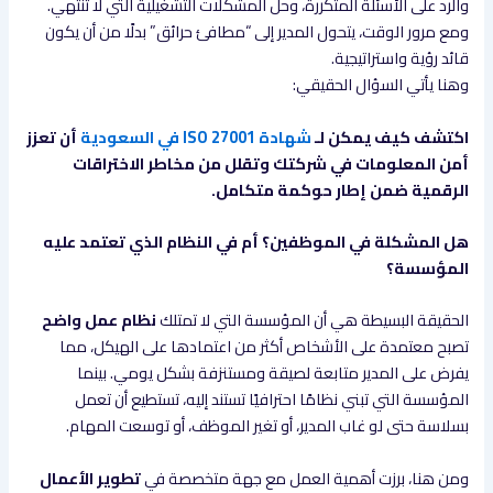
والرد على الأسئلة المتكررة، وحل المشكلات التشغيلية التي لا تنتهي.
ومع مرور الوقت، يتحول المدير إلى “مطافئ حرائق” بدلًا من أن يكون
قائد رؤية واستراتيجية.
وهنا يأتي السؤال الحقيقي:
اكتشف كيف يمكن لـ
شهادة ISO 27001 في السعودية
أن تعزز
أمن المعلومات في شركتك وتقلل من مخاطر الاختراقات
الرقمية ضمن إطار حوكمة متكامل.
هل المشكلة في الموظفين؟ أم في النظام الذي تعتمد عليه
المؤسسة؟
الحقيقة البسيطة هي أن المؤسسة التي لا تمتلك
نظام عمل واضح
تصبح معتمدة على الأشخاص أكثر من اعتمادها على الهيكل، مما
يفرض على المدير متابعة لصيقة ومستنزفة بشكل يومي. بينما
المؤسسة التي تبني نظامًا احترافيًا تستند إليه، تستطيع أن تعمل
بسلاسة حتى لو غاب المدير، أو تغير الموظف، أو توسعت المهام.
ومن هنا، برزت أهمية العمل مع جهة متخصصة في
تطوير الأعمال