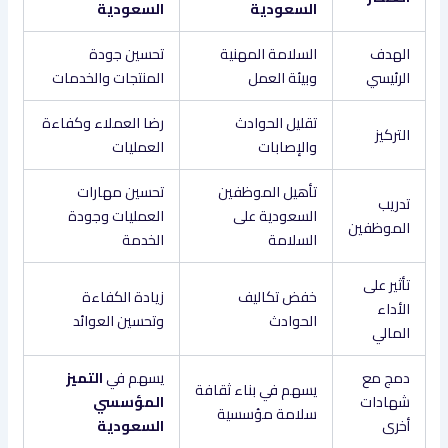
السعودية
السعودية
الهدف
السلامة المهنية
تحسين جودة
الرئيسي
وبيئة العمل
المنتجات والخدمات
تقليل الحوادث
رضا العملاء وكفاءة
التركيز
والإصابات
العمليات
تأهيل الموظفين
تحسين مهارات
تدريب
السعودية على
العمليات وجودة
الموظفين
السلامة
الخدمة
تأثير على
خفض تكاليف
زيادة الكفاءة
الأداء
الحوادث
وتحسين العوائد
المالي
دمج مع
يسهم في
التميز
يسهم في بناء ثقافة
شهادات
المؤسسي
سلامة مؤسسية
أخرى
السعودية