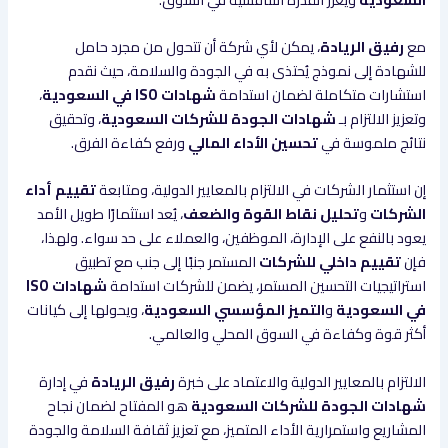
مع
رفيق الريادة
، يمكن لأي شركة أن تتحول من مجرد حامل
للشهادة إلى نموذج يُحتذى به في الجودة والسلامة، حيث نقدم
استشارات متكاملة لضمان استدامة
شهادات ISO في السعودية
،
وتعزيز الالتزام بـ
شهادات الجودة للشركات السعودية
، وتحقيق
نتائج ملموسة في
تحسين الأداء المالي
ورفع كفاءة الفرق.
إن استثمار الشركات في الالتزام بالمعايير الدولية، ومتابعة
تقييم أداء
الشركات
و
تحليل نقاط القوة والضعف
، يُعد استثمارًا طويل الأمد
يعود بالنفع على الإدارة، الموظفين، والعملاء على حد سواء. ولهذا،
فإن
تقييم داخلي للشركات
المستمر جنبًا إلى جنب مع تطبيق
استراتيجيات التحسين المستمر، يضمن للشركات استدامة
شهادات ISO
في السعودية
و
التميز المؤسسي السعودية
، ويحولها إلى كيانات
أكثر قوة وكفاءة في السوق المحلي والعالمي.
الالتزام بالمعايير الدولية والاعتماد على خبرة
رفيق الريادة
في إدارة
شهادات الجودة للشركات السعودية
هو المفتاح لضمان نجاح
المشاريع واستمرارية الأداء المتميز، مع تعزيز ثقافة السلامة والجودة