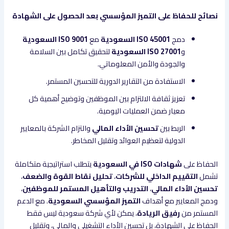
نصائح للحفاظ على التميز المؤسسي بعد الحصول على الشهادة
دمج
ISO 45001 السعودية
مع
ISO 9001 السعودية
و
ISO 27001 السعودية
لتحقيق تكامل بين السلامة
والجودة والأمن المعلوماتي.
الاستفادة من التقارير الدورية للتحسين المستمر.
تعزيز ثقافة الالتزام بين الموظفين وتوضيح أهمية كل
معيار ضمن العمليات اليومية.
الربط بين
تحسين الأداء المالي
والتزام الشركة بالمعايير
الدولية لتعظيم العوائد وتقليل المخاطر.
الحفاظ على
شهادات ISO في السعودية
يتطلب استراتيجية متكاملة
تشمل
التقييم الداخلي للشركات
،
تحليل نقاط القوة والضعف
،
تحسين الأداء المالي
،
التدريب والتأهيل المستمر للموظفين
،
ودمج المعايير مع أهداف
التميز المؤسسي السعودية
. مع الدعم
المستمر من
رفيق الريادة
، يمكن لأي شركة سعودية ليس فقط
الحفاظ على الشهادة، بل تحسين الأداء التشغيلي والمالي، وتقليل