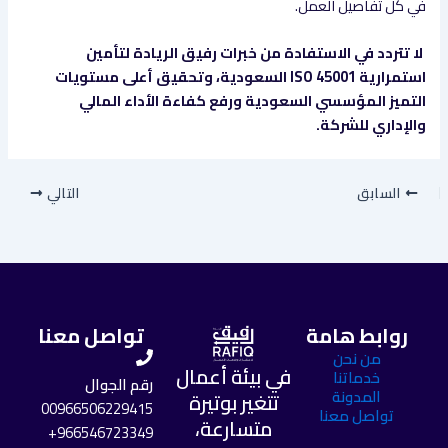
في كل تفاصيل العمل.
لا تتردد في الاستفادة من خبرات رفيق الريادة لتأمين
استمرارية ISO 45001 السعودية، وتحقيق أعلى مستويات
التميز المؤسسي السعودية ورفع كفاءة الأداء المالي
والإداري للشركة.
السابق
التالي
روابط هامة
تواصل معنا
من نحن
في بيئة أعمال
خدماتنا
رقم الجوال
المدونة
تتغير بوتيرة
00966506229415
تواصل معنا
متسارعة،
966546723349+