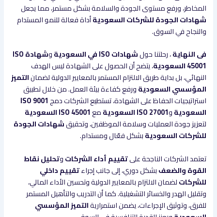
المخاطر، ورفع مستوى الجودة والسلامة بشكل مستمر، مما يجعل
شهادات الجودة للشركات السعودية
أداة فعالة للنمو المستدام
والنجاح في السوق.
فى النهاية
، رحلتنا حول
شهادات ISO في السعودية
و
شهادة ISO
45001 السعودية
، يتضح أن الحصول على الشهادة ليس الهدف
النهائي، بل بداية طريق الالتزام المستمر بالمعايير الدولية لضمان
التميز
المؤسسي السعودية
ورفع كفاءة بيئة العمل. من خلال تطبيق
استراتيجيات الحفاظ على الشهادة، تستطيع الشركات دمج
ISO 9001
السعودية
و
ISO 27001 السعودية
مع
ISO 45001 السعودية
لتعزيز جودة العمليات وسلامة الموظفين، وتحقيق
شهادات الجودة
للشركات السعودية
بشكل فعّال ومستدام.
تعتمد الشركات الناجحة على
تقييم أداء الشركات
و
تحليل نقاط
القوة والضعف
بشكل دوري، إلى جانب إجراء
تقييم داخلي
للشركات
لضمان الالتزام بالمعايير الدولية وتحسين الأداء المالي،
وتقليل الهدر والخسائر التشغيلية. كما أن التدريب والتأهيل المستمر
للفرق، وتوثيق الإجراءات، يضمن استمرارية
التميز المؤسسي
السعودية
ويعزز القدرة التنافسية في السوق.