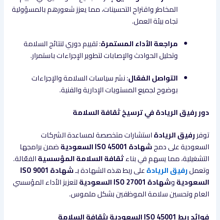
المخاطر واقتراح التحسينات، مما يعزز شعورهم بالمسؤولية
تجاه بيئة العمل.
مراجعة الأداء المستمرة
: تقييم دوري لنتائج السلامة
وتحليل الحوادث والإصابات لتطوير الإجراءات باستمرار.
التواصل الفعّال
: نشر سياسات السلامة والإجراءات
بوضوح لجميع المستويات الإدارية والفنية.
دور رفيق الريادة في ترسيخ ثقافة السلامة
توفر
رفيق الريادة
استشارات متخصصة لمساعدة الشركات
السعودية على دمج
شهادة ISO 45001 السعودية
ضمن برامجها
التشغيلية، مما يسهم في بناء
ثقافة السلامة المؤسسية
الفعّالة.
وتعمل
رفيق الريادة
على ربط هذه الشهادة بـ
شهادة ISO 9001
السعودية
و
شهادة ISO 27001 السعودية
لتعزيز الأداء المؤسسي
العام وتحسين سلامة الموظفين بشكل ملموس.
فوائد ربط ISO 45001 السعودية بثقافة السلامة