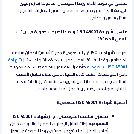
حقيقي في جودة الأداء ورضا الموظفين، مدعومًا بخبرة
رفيق
الريادة
التي تضمن دمج هذه المعايير ضمن العمليات التشغيلية
بشكل سلس واحترافي.
ما هي شهادة ISO 45001؟ ولماذا أصبحت ضرورة في بيئات
العمل الحديثة؟
أصبحت
شهادات ISO في السعودية
معيارًا أساسيًا لضمان سلامة
الموظفين وفعالية بيئة العمل. ومن بين هذه الشهادات، تبرز
شهادة
ISO 45001 السعودية
كأداة رئيسية لتعزيز الصحة والسلامة المهنية
داخل المؤسسات. تعتمد هذه الشهادة على تقييم شامل لأنظمة
السلامة وتحديد المخاطر المهنية ووضع سياسات وإجراءات فعّالة
للوقاية منها، مما يضمن بيئة عمل آمنة ومستدامة.
أهمية شهادة ISO 45001 السعودية
تحسين سلامة الموظفين
: توفر
شهادة ISO 45001
السعودية
إطارًا لتقليل الإصابات المهنية والحوادث داخل
أماكن العمل، بما يرفع من مستوى رضا الموظفين ويعزز