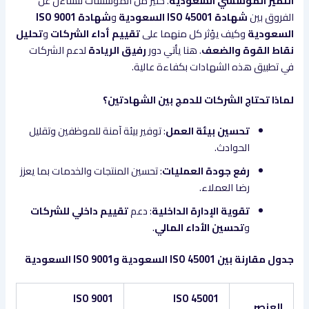
التميز المؤسسي السعودية
. كثير من المؤسسات تتساءل عن
الفروق بين
شهادة ISO 45001 السعودية
و
شهادة ISO 9001
السعودية
وكيف يؤثر كل منهما على
تقييم أداء الشركات
و
تحليل
نقاط القوة والضعف
. هنا يأتي دور
رفيق الريادة
لدعم الشركات
في تطبيق هذه الشهادات بكفاءة عالية.
لماذا تحتاج الشركات للدمج بين الشهادتين؟
تحسين بيئة العمل
: توفير بيئة آمنة للموظفين وتقليل
الحوادث.
رفع جودة العمليات
: تحسين المنتجات والخدمات بما يعزز
رضا العملاء.
تقوية الإدارة الداخلية
: دعم
تقييم داخلي للشركات
و
تحسين الأداء المالي
.
جدول مقارنة بين ISO 45001 السعودية وISO 9001 السعودية
ISO 9001
ISO 45001
العنصر