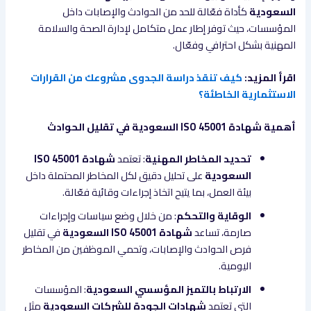
السعودية
كأداة فعّالة للحد من الحوادث والإصابات داخل
المؤسسات، حيث توفر إطار عمل متكامل لإدارة الصحة والسلامة
المهنية بشكل احترافي وفعّال.
اقرأ المزيد:
كيف تنقذ دراسة الجدوى مشروعك من القرارات
الاستثمارية الخاطئة؟
أهمية شهادة ISO 45001 السعودية في تقليل الحوادث
تحديد المخاطر المهنية
: تعتمد
شهادة ISO 45001
السعودية
على تحليل دقيق لكل المخاطر المحتملة داخل
بيئة العمل، بما يتيح اتخاذ إجراءات وقائية فعّالة.
الوقاية والتحكم
: من خلال وضع سياسات وإجراءات
صارمة، تساعد
شهادة ISO 45001 السعودية
في تقليل
فرص الحوادث والإصابات، وتحمي الموظفين من المخاطر
اليومية.
الارتباط بالتميز المؤسسي السعودية
: المؤسسات
التي تعتمد
شهادات الجودة للشركات السعودية
مثل