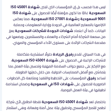
ليس هذا فحسب، بل إن المؤسسات التي تتبنى
شهادة ISO 45001
السعودية
غالبًا ما تكون مؤهلة أيضًا للحصول على
شهادة ISO
9001 السعودية
و
شهادة ISO 27001 السعودية
، مما يعكس
التزامها بالمعايير العالمية في الجودة وإدارة المعلومات وحماية
البيانات. كما أن اعتماد
شهادات الجودة للشركات السعودية
يعزز
من سمعة الشركة أمام الشركاء والعملاء والمستثمرين، ويضعها في
مقدمة الشركات الرائدة على مستوى الأداء المؤسسي والمهني.
في هذا السياق، تقدم
رفيق الريادة
حلولًا استشارية متكاملة
للشركات الراغبة في الحصول على
شهادة ISO 45001 السعودية
،
مع التركيز على جميع جوانب السلامة المهنية وتحسين بيئة العمل بما
يتماشى مع أفضل الممارسات الدولية. من خلال خبرتها الطويلة،
تساعد
رفيق
المؤسسات على التخطيط والتنفيذ ومتابعة كل الخطوات
الضرورية للحصول على
شهادات ISO في السعودية
وضمان استدامة
تطبيقها في بيئة العمل اليومية.
باختصار، تعد
شهادة ISO 45001 السعودية
نقطة انطلاق لأي شركة
تطمح للتميز المؤسسي وتحقيق بيئة عمل آمنة وفعالة، وهي استثمار