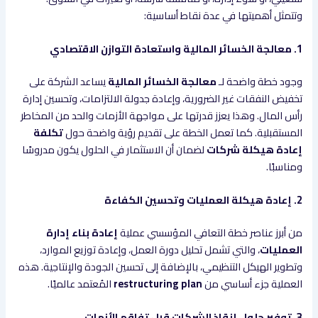
وتتمثل أهميتها في عدة نقاط أساسية:
1. معالجة الخسائر المالية واستعادة التوازن الاقتصادي
وجود خطة واضحة لـ
معالجة الخسائر المالية
يساعد الشركة على
تخفيض النفقات غير الضرورية، وإعادة جدولة الالتزامات، وتحسين إدارة
رأس المال. وهذا يعزز قدرتها على مواجهة الأزمات والحد من المخاطر
المستقبلية. كما تعمل الخطة على تقديم رؤية واضحة حول
تكلفة
إعادة هيكلة شركات
لضمان أن الاستثمار في الحلول يكون مدروسًا
ومناسبًا.
2. إعادة هيكلة العمليات وتحسين الكفاءة
من أبرز عناصر خطة التعافي المؤسسي عملية
إعادة بناء إدارة
العمليات
، والتي تشمل تحليل دورة العمل، وإعادة توزيع الموارد،
وتطوير الهيكل التنظيمي، بالإضافة إلى تحسين الجودة والإنتاجية. هذه
العملية جزء أساسي من
restructuring plan
المُعتمد عالميًا.
3. توفير حلول إنقاذ الشركات قبل تفاقم الأزمات