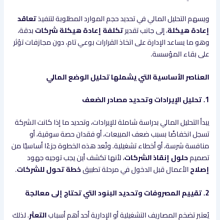
ويسهم التحليل المالي في تحديد حجم الموارد المطلوبة لتنفيذ
تعاقد
إعادة هيكلة
، إلى جانب تقدير
تكلفة إعادة هيكلة شركات
بدقة،
وهو ما يساعد الإدارة على اتخاذ القرارات بوعي تام، دون مجازفات تؤثر
على بقاء المؤسسة.
العناصر الأساسية التي يشملها تحليل الوضع المالي
1. تحليل الإيرادات وتحديد مصادر الضعف
يبدأ التحليل المالي بدراسة شاملة للإيرادات، وتحديد ما إذا كانت الشركة
تسجل انخفاضًا بسبب ضعف المبيعات، أو فقدان حصة سوقية، أو
منافسة شرسة، أو أخطاء تشغيلية. وتُعد هذه الخطوة جزءًا أساسيًا من
تصميم
حلول إنقاذ الشركات
، لأنها تكشف أين يجب توجيه جهود
إصلاح
الأعمال قبل الدخول في مرحلة تطبيق
خطة تحول للشركات
.
2. تقييم المصروفات وتحديد البنود التي تحتاج إلى معالجة
يُعتبر تضخم المصاريف التشغيلية أو الإدارية أحد أهم أسباب
التعثر
. لذلك