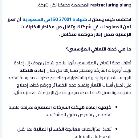
و
restructuring plan
المصممة خصيصًا لكل شركة.
اكتشف كيف يمكن لـ
شهادة ISO 27001 في السعودية
أن تعزز
أمن المعلومات في شركتك وتقلل من مخاطر الاختراقات
الرقمية ضمن إطار حوكمة متكامل.
ما هي خطة التعافي المؤسسي؟
تُعرَّف خطة التعافي المؤسسي بأنها برنامج شامل يهدف إلى إعادة
ترتيب أولويات الشركة وتصحيح مسارها من خلال
إعادة هيكلة
الجوانب المالية والإدارية والتشغيلية، وذلك عبر خطوات مدروسة تعتمد
على تحليل أسباب
التعثر
وتقييم حجم
الخسائر
ووضع خطط
إصلاح
متدرجة. وتتضمن هذه الخطة مجموعة من الإجراءات العملية مثل:
كيفية إعادة هيكلة الشركات المتعثرة
بطريقة علمية
تعتمد على تشخيص دقيق للمشكلات.
تنفيذ استراتيجيات
معالجة الخسائر المالية
بما يقلل
الضغط على السيولة.