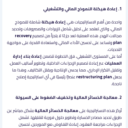
1. إعادة هيكلة النموذج المالي والتشغيلي
واحدة من أهم الاستراتيجيات هي
إعادة هيكلة
شاملة للنموذج
المالي، والتي تعتمد على تحليل شامل للإيرادات والمصروفات وتحديد
مجالات الهدر. هذه العملية تعد جزءًا لا يتجزأ من تصميم
recovery
plan
وتساعد على تحسين الأداء المالي واستعادة القدرة على مواجهة
التحديات.
أما على المستوى التشغيلي، فإن الخطوة تتضمن
إعادة بناء إدارة
العمليات
عبر إعادة تصميم الإجراءات الداخلية، وتطوير أساليب العمل،
وتقليل التكرار الإداري، مما يحسن الإنتاجية ويقلل التكاليف. وهذا ما
يجعل
restructuring plan
عنصرًا رئيسيًا في أي استراتيجية إصلاح
ناجحة.
2. معالجة الخسائر المالية وتخفيف الضغوط على السيولة
تُركز هذه الاستراتيجية على
معالجة الخسائر المالية
بشكل مباشر عن
طريق تحديد مصادر الخسارة وتطوير حلول فورية لتقليلها. تشمل
الإجراءات مراجعة العقود، إعادة التفاوض مع الموردين، تحسين