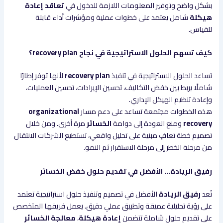
بشكل واضح وتوفير المعلومات اللازمة للدخول في
تعاقد إعادة
هيكلة
شامل يعتمد على خطوات عملية ومؤشرات أداء قابلة
للقياس.
كيف تسهم الحلول الاستراتيجية في نجاح recovery plan؟
تساعد الحلول الاستراتيجية في تنفيذ
recovery plan
لأنها توفر إطارًا
شاملًا يربط بين خفض التكاليف، تحسين الإيرادات، تحسين العمليات،
وإعادة تنظيم الهيكل الإداري.
هذه الخطوات مجتمعة تساعد على دعم مسار
organizational
recovery
ومنع العودة إلى دوامة
الخسائر
مرة أخرى. ومن خلال
تصميم خطة تعافٍ مبنية على تحليل واقعي، تستطيع الشركات الانتقال
من مرحلة الخطر إلى مرحلة الاستقرار ثم النمو.
رفيق الريادة… الأفضل في تقديم حلول خفض الخسائر
تُعد
رفيق الريادة
الأفضل في تصميم وتنفيذ حلول استراتيجية تعتمد
على رؤية تحليلية عميقة وتطبيق عملي دقيق. يعمل فريقها المتخصص
على تقديم حلول شاملة تتضمن
إعادة هيكلة
،
معالجة الخسائر