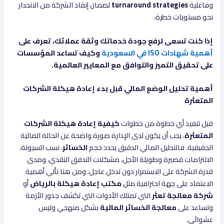
وفاعلية
turnaround strategies
لضمان إنقاذ الشركة من الانحدار
نحو مستويات خطرة.
إذا كنت تسعى لرفع جودة خدماتك وثقة عملائك، تعرف على
أهمية شهادات ISO في السعودية
وكيف تساعد المؤسسات
على تحقيق التميز والتوافق مع المعايير العالمية.
أهمية تحليل الوضع المالي قبل بدء إعادة هيكلة الشركات
المتعثرة
قبل تنفيذ أي خطوة من خطوات
كيفية إعادة هيكلة الشركات
المتعثرة
، يجب أن يكون لدى الإدارة صورة واضحة عن الحالة المالية
الحقيقية. فالتحليل المالي الدقيق يحدد حجم
الخسائر
، نسب السيولة،
الالتزامات قصيرة وطويلة الأجل، مشكلات التدفق النقدي، ومدى
قدرة الشركة على الاستمرار دون تدخل عاجل. ومن هنا تأتي أهمية
الاعتماد على جهة احترافية مثل
مكتب إعادة هيكلة بالرياض
أو
شركة معالجة تعثر
التي تمتلك الأدوات التي تكشف جذور الأزمة
وتساعد على
معالجة الخسائر المالية
بشكل منهجي وليس
عشوائي.