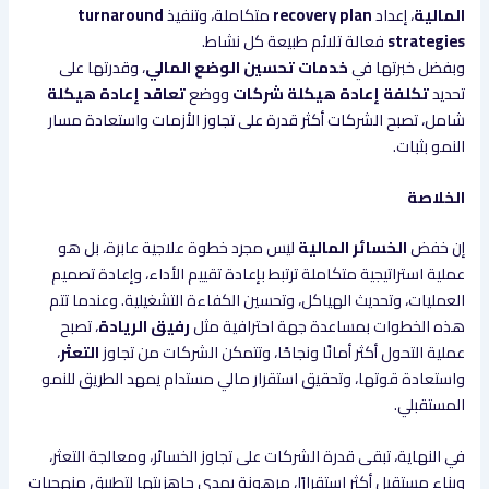
المالية
، إعداد
recovery plan
متكاملة، وتنفيذ
turnaround
strategies
فعالة تلائم طبيعة كل نشاط.
وبفضل خبرتها في
خدمات تحسين الوضع المالي
، وقدرتها على
تحديد
تكلفة إعادة هيكلة شركات
ووضع
تعاقد إعادة هيكلة
شامل، تصبح الشركات أكثر قدرة على تجاوز الأزمات واستعادة مسار
النمو بثبات.
الخلاصة
إن خفض
الخسائر المالية
ليس مجرد خطوة علاجية عابرة، بل هو
عملية استراتيجية متكاملة ترتبط بإعادة تقييم الأداء، وإعادة تصميم
العمليات، وتحديث الهياكل، وتحسين الكفاءة التشغيلية. وعندما تتم
هذه الخطوات بمساعدة جهة احترافية مثل
رفيق الريادة
، تصبح
عملية التحول أكثر أمانًا ونجاحًا، وتتمكن الشركات من تجاوز
التعثر
،
واستعادة قوتها، وتحقيق استقرار مالي مستدام يمهد الطريق للنمو
المستقبلي.
في النهاية، تبقى قدرة الشركات على تجاوز الخسائر، ومعالجة التعثر،
وبناء مستقبل أكثر استقرارًا، مرهونة بمدى جاهزيتها لتطبيق منهجيات