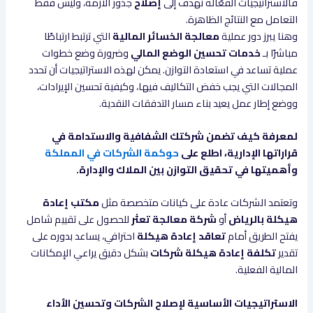
فالاستراتيجيات الفعّالة تهدف إلى
إصلاح
جذور الأزمة، وليس فقط
التعامل مع النتائج الظاهرة.
وهنا يبرز دور عملية
معالجة الخسائر المالية
التي ترتبط ارتباطًا
مباشرًا بـ
خدمات تحسين الوضع المالي
وضرورة وضع خطوات
عملية تساعد في استعادة التوازن. يمكن لهذه الاستراتيجيات أن تحدد
المجالات التي يجب خفض التكاليف فيها، وكيفية تحسين الإيرادات،
ووضع إطار عمل يعيد بناء مسار التدفقات النقدية.
لمعرفة كيف تضمن شركتك الشفافية والاستدامة في
قراراتها الإدارية، اطلع على
حوكمة الشركات في المملكة
وأهميتها في تحقيق التوازن بين الملاك والإدارة.
وتعتمد الشركات عادة على كيانات متخصصة مثل
مكتب إعادة
هيكلة بالرياض
أو
شركة معالجة تعثر
للحصول على تقييم شامل
يفتح الطريق أمام
تعاقد إعادة هيكلة
احترافي، يساعد بدوره على
تقدير
تكلفة إعادة هيكلة شركات
بشكل دقيق يراعي الإمكانات
المالية الفعلية.
الاستراتيجيات الأساسية لإصلاح الشركات وتحسين الأداء