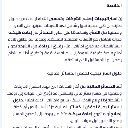
الخلاصة
إن
استراتيجيات إصلاح الشركات وتحسين الأداء
ليست مجرد حلول
طارئة، بل هي عملية تحول شامل تعيد للشركات قدرتها على النمو،
وتحميها من
التعثر
، وتساعدها على تجاوز
الخسائر
عبر
إعادة هيكلة
جذرية تتعامل مع الأسباب الحقيقية للمشكلة. وعندما يتم تطبيق هذه
الاستراتيجيات عبر فريق احترافي مثل
رفيق الريادة
، فإن الشركة تكون
أمام فرصة حقيقية للعودة إلى المنافسة بقوة، وتحقيق أداء مستدام
يضمن لها المستقبل الذي تستحقه.
حلول استراتيجية لخفض الخسائر المالية
تُعد
الخسائر المالية
من أكثر التحديات التي تهدد استقرار الشركات
وتضعها في مسار
تعثر
مالي وتشغيلي قد يؤدي في النهاية إلى توقف
الأنشطة إذا لم يتم التدخل بشكل سريع واحترافي. لذلك تُعتبر
الحلول
الاستراتيجية لخفض الخسائر المالية
جزءًا أساسيًا من أي خطة
إصلاح
أو مشروع
إعادة هيكلة
متكامل يهدف إلى تصحيح المسار
ومنع التدهور قبل فوات الأوان.
ومع التطور المستمر لأساليب التحليل المالي، أصبحت الشركات تعتمد