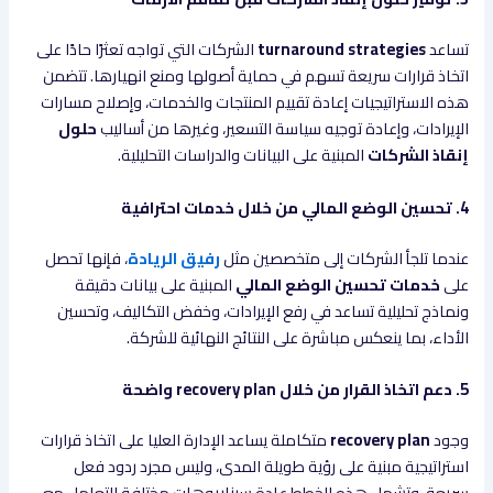
تساعد
turnaround strategies
الشركات التي تواجه تعثرًا حادًا على
اتخاذ قرارات سريعة تسهم في حماية أصولها ومنع انهيارها. تتضمن
هذه الاستراتيجيات إعادة تقييم المنتجات والخدمات، وإصلاح مسارات
الإيرادات، وإعادة توجيه سياسة التسعير، وغيرها من أساليب
حلول
إنقاذ الشركات
المبنية على البيانات والدراسات التحليلية.
4. تحسين الوضع المالي من خلال خدمات احترافية
عندما تلجأ الشركات إلى متخصصين مثل
رفيق الريادة
، فإنها تحصل
على
خدمات تحسين الوضع المالي
المبنية على بيانات دقيقة
ونماذج تحليلية تساعد في رفع الإيرادات، وخفض التكاليف، وتحسين
الأداء، بما ينعكس مباشرة على النتائج النهائية للشركة.
5. دعم اتخاذ القرار من خلال recovery plan واضحة
وجود
recovery plan
متكاملة يساعد الإدارة العليا على اتخاذ قرارات
استراتيجية مبنية على رؤية طويلة المدى، وليس مجرد ردود فعل
سريعة. وتشمل هذه الخطط عادة سيناريوهات مختلفة للتعامل مع