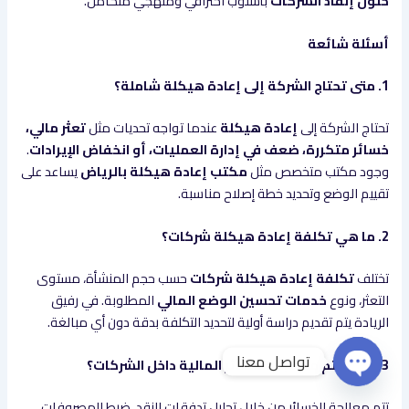
حلول إنقاذ الشركات
بأسلوب احترافي ومنهجي متكامل.
أسئلة شائعة
1. متى تحتاج الشركة إلى إعادة هيكلة شاملة؟
تحتاج الشركة إلى
إعادة هيكلة
عندما تواجه تحديات مثل
تعثر مالي،
خسائر متكررة، ضعف في إدارة العمليات، أو انخفاض الإيرادات
.
وجود مكتب متخصص مثل
مكتب إعادة هيكلة بالرياض
يساعد على
تقييم الوضع وتحديد خطة إصلاح مناسبة.
2. ما هي تكلفة إعادة هيكلة شركات؟
تختلف
تكلفة إعادة هيكلة شركات
حسب حجم المنشأة، مستوى
التعثر، ونوع
خدمات تحسين الوضع المالي
المطلوبة. في رفيق
الريادة يتم تقديم دراسة أولية لتحديد التكلفة بدقة دون أي مبالغة.
تواصل معنا
3. كيف تتم معالجة الخسائر المالية داخل الشركات؟
Open chaty
تتم معالجة الخسائر من خلال تحليل تدفقات النقد، ضبط المصروفات،