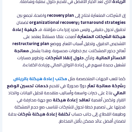
الريادة
التي تُعد الخيار الأفضل في تقديم حلول عملية وشاملة.
إن الشركات المتعثرة تحتاج إلى
recovery plan
واضحة، تجمع بين
turnaround strategies
و
organizational recovery
لضمان
تحقيق تحول حقيقي وليس مجرد إجراءات مؤقتة. فـ
كيفية إعادة
هيكلة الشركات المتعثرة
أصبحت علمًا مستقلاً يعتمد على
التشخيص الدقيق، وتحليل أسباب التعثر، ووضع
restructuring plan
تُعالج جذور المشكلات عبر خطوات محسوبة. وهذا يشمل
معالجة
الخسائر المالية
، وتبنّي
حلول إنقاذ الشركات
، وتطوير مسارات
تشغيل جديدة تسهم في إعادة التوازن المالي وزيادة الكفاءة.
كما تلعب الجهات المتخصصة مثل
مكتب إعادة هيكلة بالرياض
و
شركة معالجة تعثر
دورًا محوريًا في تقديم
خدمات تحسين الوضع
المالي
بناءً على خبرات واسعة وأساليب متقدمة لتحليل البيانات واتخاذ
القرار. وتكمن أهمية
تعاقد إعادة هيكلة
مع جهة محترفة في
قدرتها على تصميم خطة تحول للشركات تتناسب مع حجم المشكلة
وطبيعة القطاع، إلى جانب حساب
تكلفة إعادة هيكلة شركات
بدقة
لضمان أفضل عائد ممكن بأقل المخاطر.