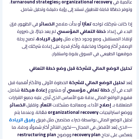
عالمية في
organizational recovery
و
turnaround strategies
،
وتوفر خططًا قابلة للتطبيق تستند إلى رؤية دقيقة وتحليل شامل.
إذا كانت شركتك تواجه
تعثرًا
أو بدأت ملامح
الخسائر
في الظهور، فإن
البدء في إعداد
خطة التعافي المؤسسي
لم يعد خيارًا، بل ضرورة
لإنقاذ المستقبل. ومع وجود خبراء مثل
رفيق الريادة
، تصبح رحلة
الإصلاح أكثر وضوحًا وفاعلية، وأكثر قدرة على إعادة شركتك إلى
موقعها الطبيعي في السوق بقوة واستقرار.
تحليل الوضع المالي للشركة قبل وضع خطة التعافي
يُعد
تحليل الوضع المالي للشركة
الخطوة الأولى والأكثر أهمية قبل
البدء في أي
خطة تعافي مؤسسي
أو مشروع
إعادة هيكلة
شامل.
ففهم الواقع المالي بدقة هو الأساس الذي تُبنى عليه جميع القرارات
المتعلقة بـ
إصلاح
الأداء، ومعالجة مشكلات
التعثر
، وتقليل
الخسائر
،
ووضع استراتيجيات
organizational recovery
فعّالة. وعندما يتم
تحليل الوضع المالي بواسطة خبراء مختصين مثل فريق
رفيق الريادة
—الذي يُعد الأفضل في المجال—تكون النتائج أكثر شمولًا ودقة، ما
ينعكس على نجاح
recovery plan
ووضوح
restructuring plan