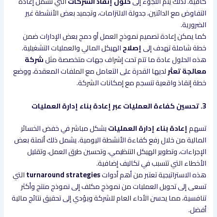
كافية. لذلك يتم اللجوء إلى
حلول إنقاذ الشركات
التي تشمل إعادة
التفاوض مع الدائنين، جدولة الالتزامات، وتجميد بعض الأنشطة غير
الضرورية.
كما يمكن إعادة تصميم نموذج العمل أو دمج بعض الإدارات ضمن
خطة شاملة تهدف إلى
إصلاح
الهيكل المالي والعمليات التشغيلية.
هذه الحلول عادة ما تتم تحت إشراف جهات متخصصة مثل
شركة
معالجة تعثر
لديها القدرة على التعامل مع الملفات المعقدة، ووضع
خطة إنقاذ واقعية تنسجم مع إمكانات الشركة.
3. تحسين كفاءة العمليات عبر إعادة بناء إدارة العمليات
تسهم
إعادة بناء إدارة العمليات
بشكل مباشر في خفض الخسائر
المالية من خلال رفع كفاءة الأنشطة اليومية. يشمل ذلك أتمتة بعض
الإجراءات، وتطوير الهيكل التنظيمي، وتحسين طرق العمل، وتقليل
الأخطاء التي تتسبب في تكاليف إضافية.
هذه الاستراتيجية تعتبر من أهم أدوات
turnaround strategies
التي
تسعى إلى تحويل العمليات من نموذج مكلف إلى نموذج منتج وأكثر
تنافسية، مما يحسن الأداء العام للشركة ويؤدي إلى تحقيق نتائج مالية
أفضل.