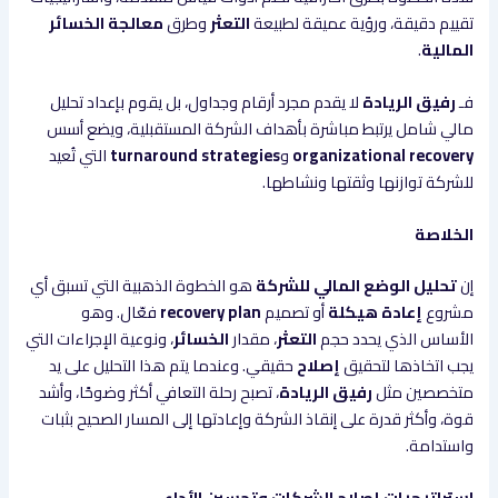
تقييم دقيقة، ورؤية عميقة لطبيعة
التعثر
وطرق
معالجة الخسائر
المالية
.
فـ
رفيق الريادة
لا يقدم مجرد أرقام وجداول، بل يقوم بإعداد تحليل
مالي شامل يرتبط مباشرة بأهداف الشركة المستقبلية، ويضع أسس
organizational recovery
و
turnaround strategies
التي تُعيد
للشركة توازنها وثقتها ونشاطها.
الخلاصة
إن
تحليل الوضع المالي للشركة
هو الخطوة الذهبية التي تسبق أي
مشروع
إعادة هيكلة
أو تصميم
recovery plan
فعّال. وهو
الأساس الذي يحدد حجم
التعثر
، مقدار
الخسائر
، ونوعية الإجراءات التي
يجب اتخاذها لتحقيق
إصلاح
حقيقي. وعندما يتم هذا التحليل على يد
متخصصين مثل
رفيق الريادة
، تصبح رحلة التعافي أكثر وضوحًا، وأشد
قوة، وأكثر قدرة على إنقاذ الشركة وإعادتها إلى المسار الصحيح بثبات
واستدامة.
استراتيجيات إصلاح الشركات وتحسين الأداء