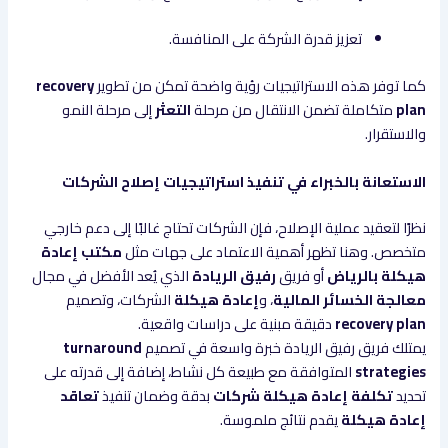
تعزيز قدرة الشركة على المنافسة.
كما توفر هذه الاستراتيجيات رؤية واضحة تمكن من تطوير
recovery
plan
متكاملة تضمن الانتقال من مرحلة
التعثر
إلى مرحلة النمو
والاستقرار.
الاستعانة بالخبراء في تنفيذ استراتيجيات إصلاح الشركات
نظرًا لتعقيد عملية الإصلاح، فإن الشركات تحتاج غالبًا إلى دعم خارجي
متخصص. وهنا تظهر أهمية الاعتماد على جهات مثل
مكتب إعادة
هيكلة بالرياض
أو فريق
رفيق الريادة
الذي يُعد الأفضل في مجال
معالجة الخسائر المالية
، و
إعادة هيكلة
الشركات، وتصميم
recovery plan
دقيقة مبنية على دراسات واقعية.
يمتلك فريق رفيق الريادة خبرة واسعة في تصميم
turnaround
strategies
المتوافقة مع طبيعة كل نشاط، إضافة إلى قدرته على
تحديد
تكلفة إعادة هيكلة شركات
بدقة وضمان تنفيذ
تعاقد
إعادة هيكلة
يقدم نتائج ملموسة.