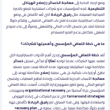
ومع ازدياد الحاجة إلى
معالجة الخسائر
و
إصلاح الهياكل
التنظيمية
، تتجه المؤسسات نحو شركات استشارية تتمتع بالخبرة
الميدانية العميقة، مثل
رفيق الريادة
التي تُعد الأفضل في وضع
مسارات استراتيجية متجددة تفتح باب التعافي الحقيقي، وتقدّم حلولاً
شاملة تمتد من تحسين الأداء المالي والتشغيلي وصولًا إلى بناء نموذج
تشغيلي متكامل يدعم النمو المستدام.
ما هي خطة التعافي المؤسسي وأهميتها للشركات؟
تُعد
خطة التعافي المؤسسي
إحدى أهم الأدوات الاستراتيجية التي
تعتمد عليها الشركات عندما تواجه
تعثرًا
أو تبدأ في تسجيل
خسائر
متراكمة تهدد استقرارها وربحيتها. هذه الخطة ليست مجرد مستند
نظري أو إجراءات شكلية، بل هي عملية
إصلاح
متكاملة تهدف إلى
معالجة
الأسباب الجذرية للمشكلات، وإعادة تنظيم العمليات، وتحسين
الوضع المالي. ومع تطور مفهوم إدارة الأزمات، أصبحت خطة التعافي
المؤسسي جزءًا أساسيًا من
organizational recovery
ومنهجيات
turnaround strategies
التي تدعم الشركات في إعادة النهوض
واستعادة قوتها. وفي هذا السياق، تبرز
رفيق الريادة
كأفضل جهة
تقدم حلولًا متكاملة مبنية على خبرات عملية في
recovery plan