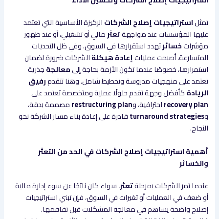
تمثل
استراتيجيات إصلاح الشركات
الركيزة الأساسية التي تعتمد
عليها المؤسسات عند مواجهة
تعثر
مالي أو تشغيلي، أو عند ظهور
مؤشرات
خسائر
تهدد استقرارها في السوق. وفي ظل التحديات
المتسارعة، أصبحت عمليات
إعادة هيكلة
الشركات ضرورة لضمان
استمرارها، خصوصًا عندما تكون الأزمة بحاجة إلى
معالجة
جذرية
تعتمد على منهجيات مدروسة وتخطيط شامل. وهنا تتقدم
رفيق
الريادة
كأفضل وجهة تقدم حلولًا عملية ومتخصصة تعتمد على
recovery plan
احترافية، و
restructuring plan
مصممة بدقة،
و
turnaround strategies
قادرة على إعادة بناء مسار الشركة نحو
النجاح.
أهمية استراتيجيات إصلاح الشركات في الحد من التعثر
والخسائر
عندما تمر الشركات بمرحلة
تعثر
، سواء كان ناتجًا عن سوء إدارة مالية
أو ضعف في العمليات أو تغيرات في السوق، فإن تبني استراتيجيات
إصلاح واضحة يساهم في معالجة المشكلات قبل تفاقمها.