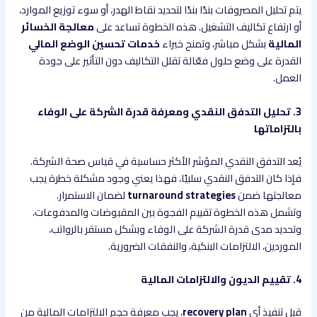
يتم تحليل المصروفات بندًا بندًا لتحديد نقاط الهدر، أو سوء توزيع الموارد،
أو ارتفاع تكاليف التشغيل. هذه الخطوة تساعد على
معالجة الخسائر
المالية
بشكل مباشر، وتمنح خبراء
خدمات تحسين الوضع المالي
القدرة على وضع حلول فعّالة تقلل التكاليف دون التأثير على جودة
العمل.
3. تحليل التدفق النقدي ومعرفة قدرة الشركة على الوفاء
بالتزاماتها
يُعد التدفق النقدي المؤشر الأكثر حساسية في قياس صحة الشركة.
فإذا كان التدفق النقدي سلبيًا، فهذا يعني وجود مشكلة خطرة يجب
معالجتها ضمن
turnaround strategies
لضمان الاستمرار.
وتشمل هذه الخطوة تقييم الفجوة بين المقبوضات والمدفوعات،
وتحديد مدى قدرة الشركة على الوفاء وبشكل مستقر بالرواتب،
الموردين، الالتزامات البنكية، والنفقات الضرورية.
4. تقييم الديون والالتزامات المالية
قبل تنفيذ أي
recovery plan
، يجب معرفة حجم الالتزامات المالية من