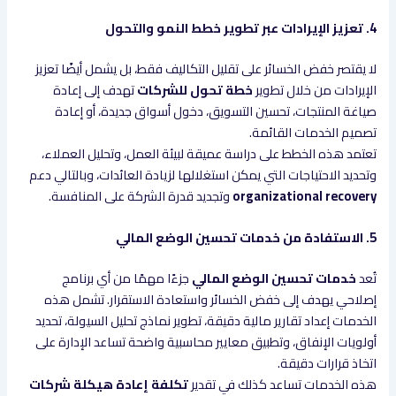
4. تعزيز الإيرادات عبر تطوير خطط النمو والتحول
لا يقتصر خفض الخسائر على تقليل التكاليف فقط، بل يشمل أيضًا تعزيز
الإيرادات من خلال تطوير
خطة تحول للشركات
تهدف إلى إعادة
صياغة المنتجات، تحسين التسويق، دخول أسواق جديدة، أو إعادة
تصميم الخدمات القائمة.
تعتمد هذه الخطط على دراسة عميقة لبيئة العمل، وتحليل العملاء،
وتحديد الاحتياجات التي يمكن استغلالها لزيادة العائدات، وبالتالي دعم
organizational recovery
وتجديد قدرة الشركة على المنافسة.
5. الاستفادة من خدمات تحسين الوضع المالي
تُعد
خدمات تحسين الوضع المالي
جزءًا مهمًا من أي برنامج
إصلاحي يهدف إلى خفض الخسائر واستعادة الاستقرار. تشمل هذه
الخدمات إعداد تقارير مالية دقيقة، تطوير نماذج تحليل السيولة، تحديد
أولويات الإنفاق، وتطبيق معايير محاسبية واضحة تساعد الإدارة على
اتخاذ قرارات دقيقة.
هذه الخدمات تساعد كذلك في تقدير
تكلفة إعادة هيكلة شركات