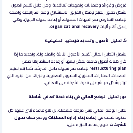
قروض وفوائد وضمانات وتعهدات تعاقدية. ومن خلال تقييم الديون
بشكل دقيق، يصبح بإمكان الفريق الاستشاري وضع استراتيجية واضحة
لإعادة التفاوض مع الجهات الممولة، أو إعادة جدولة الديون، وهي
إحدى أهم آليات
organizational recovery
.
5. تحليل الأصول وتحديد قيمتها الحقيقية
يشمل التحليل المالي تقييم الأصول الثابتة والمتداولة، وتحديد ما إذا
كان هناك أصول خاملة يمكن بيعها أو إعادة استثمارها ضمن
restructuring plan
لإعادة ضخ سيولة داخل الشركة. كما يتم تقييم
المعدات، العقارات، المخزون، الحقوق المعنوية، وغيرها من البنود التي
تؤثر بشكل مباشر على قدرة الشركة على التعافي.
دور تحليل الوضع المالي في بناء خطة تعافي شاملة
تحليل الوضع المالي ليس مرحلة منفصلة، بل هو قاعدة تُبنى عليها كل
خطوة لاحقة في
إعادة بناء إدارة العمليات
ووضع
خطة تحول
للشركات
. فهو يساعد الخبراء على: