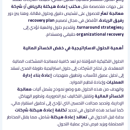
على جهات متخصصة مثل
مكتب إعادة هيكلة بالرياض
أو
شركة
معالجة تعثر
للحصول على تشخيص دقيق وحلول فعّالة. وهنا يبرز دور
رفيق الريادة
، الأفضل في مجال تصميم
recovery plan
و
turnaround strategies
، وتقديم حلول واقعية تؤدي إلى
organizational recovery
حقيقي ومستدام.
أهمية الحلول الاستراتيجية في خفض الخسائر المالية
الحلول التكتيكية المؤقتة لم تعد كافية لمعالجة المشكلات المالية
المعقدة، بل تحتاج الشركات إلى حلول استراتيجية طويلة المدى تستند
إلى تحليل عميق للأسباب، وتطبيق منهجيات
إعادة بناء إدارة
العمليات
وإعادة تنظيم الموارد.
والهدف من هذه الحلول هو وضع نموذج يشمل آليات
معالجة
الخسائر المالية
وتقليل التكاليف غير الضرورية، وتطوير الهياكل
الإدارية، وتحديد مجالات التحسين التي تؤدي إلى تحقيق استقرار مالي.
كما تساعد هذه الحلول في تحديد
تكلفة إعادة هيكلة شركات
بدقة قبل الدخول في
تعاقد إعادة هيكلة
شامل، مما يقلل المخاطر
المحتملة ويزيد فرص نجاح عملية التحول.