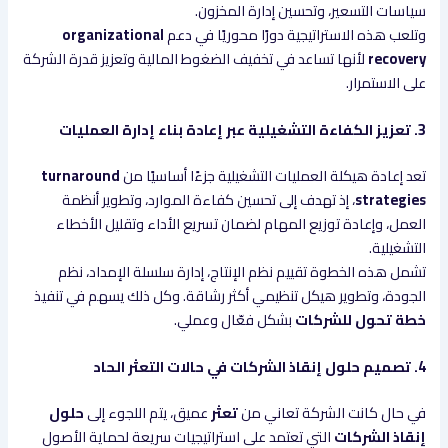
سياسات التسعير، وتحسين إدارة المخزون.
وتلعب هذه الاستراتيجية دورًا محوريًا في دعم
organizational
recovery
لأنها تساعد في تخفيف الضغوط المالية وتعزيز قدرة الشركة
على الاستمرار.
3. تعزيز الكفاءة التشغيلية عبر إعادة بناء إدارة العمليات
تعد إعادة هيكلة العمليات التشغيلية جزءًا أساسيًا من
turnaround
strategies
، إذ تهدف إلى تحسين كفاءة الموارد، وتطوير أنظمة
العمل، وإعادة توزيع المهام لضمان تسريع الأداء وتقليل الأخطاء
التشغيلية.
تشمل هذه الخطوة تقييم نظم الإنتاج، إدارة سلسلة الإمداد، نظم
الجودة، وتطوير هيكل تنظيمي أكثر رشاقة. وكل ذلك يسهم في تنفيذ
خطة تحول للشركات
بشكل فعّال وعملي.
4. تصميم حلول إنقاذ الشركات في حالات التعثر الحاد
في حال كانت الشركة تعاني من
تعثر
عميق، يتم اللجوء إلى
حلول
إنقاذ الشركات
التي تعتمد على استراتيجيات سريعة لحماية الأصول