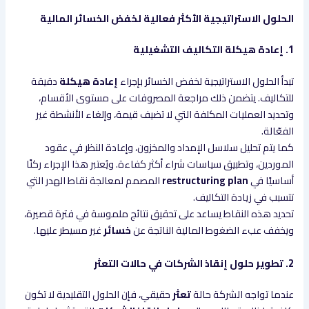
الحلول الاستراتيجية الأكثر فعالية لخفض الخسائر المالية
1. إعادة هيكلة التكاليف التشغيلية
تبدأ الحلول الاستراتيجية لخفض الخسائر بإجراء
إعادة هيكلة
دقيقة
للتكاليف. يتضمن ذلك مراجعة المصروفات على مستوى الأقسام،
وتحديد العمليات المكلفة التي لا تضيف قيمة، وإلغاء الأنشطة غير
الفعّالة.
كما يتم تحليل سلاسل الإمداد والمخزون، وإعادة النظر في عقود
الموردين، وتطبيق سياسات شراء أكثر كفاءة. ويُعتبر هذا الإجراء ركنًا
أساسيًا في
restructuring plan
المصمم لمعالجة نقاط الهدر التي
تتسبب في زيادة التكاليف.
تحديد هذه النقاط يساعد على تحقيق نتائج ملموسة في فترة قصيرة،
ويخفف عبء الضغوط المالية الناتجة عن
خسائر
غير مسيطر عليها.
2. تطوير حلول إنقاذ الشركات في حالات التعثر
عندما تواجه الشركة حالة
تعثر
حقيقي، فإن الحلول التقليدية لا تكون