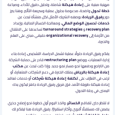
مهنية مبنية على
إعادة هيكلة
شاملة، وتحليل دقيق للأداء، وصياغة
خطة تحول
واضحة، مدعومة بحلول عملية وسريعة التأثير. وهنا يبرز
دور
رفيق الريادة
بوصفه الشريك الأمثل لكل منشأة تبحث عن
خدمات تحسين الوضع المالي
، ومعالجة الخسائر المالية، وإعداد
recovery plan
و
turnaround strategies
تساعدها على الانتقال
من الأزمة إلى
organizational recovery
حقيقي مبني على العلم
والخبرة.
يقدّم رفيق الريادة حلولًا عملية تشمل الدراسة، التشخيص، إعادة بناء
إدارة العمليات، ووضع
restructuring plan
قادر على حماية الشركة
من التراجع ودفعها نحو مسار نمو جديد. وإذا كنت تبحث عن
مكتب
إعادة هيكلة بالرياض
يمتلك الخبرة في دعم الشركات المتعثرة، أو
ترغب في التعرّف على
تكلفة إعادة هيكلة شركات
أو خدمات تعاقد
إعادة هيكلة طويلة الأمد، فإن فريق رفيق الريادة جاهز ليكون يدك
اليمنى في رحلة التحول.
لا تنتظر حتى تتفاقم
الخسائر
، واتخذ اليوم أول خطوة نحو إصلاح جذري
يضمن لك مستقبلًا أقوى وأكثر استقرارًا. رفيق الريادة هنا ليقدّم لك