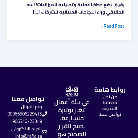
رفيق يضع خططًا عملية وتحليلية للميزانيات! السر
الحقيقي وراء النجاحات المتتالية للشركات […]
Read Post »
روابط هامة
من نحن
تواصل معنا
في بيئة أعمال
خدماتنا
رقم الجوال
المدونة
تتغير بوتيرة
تواصل معنا
00966506229415
متسارعة،
966546723349+
يصبح القرار
البريد الالكتروني
الصحيح هو
info@rafiq.sa