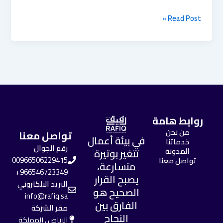
Read Post »
روابط هامة
من نحن
تواصل معنا
في بيئة أعمال
خدماتنا
رقم الجوال
المدونة
تتغير بوتيرة
تواصل معنا
00966506229415
متسارعة،
966546723349+
يصبح القرار
البريد الالكتروني
الصحيح هو
info@rafiq.sa
الفارق بين
مقر الشركة
النجاح
الرياض , المملكة