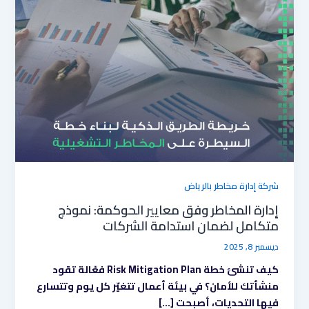
معايير
الحوكمة:
نموذج
متكامل
لضمان
استدامة
الشركات
شركة إدارة مخاطر بالرياض
إدارة المخاطر وفق معايير الحوكمة: نموذج
متكامل لضمان استدامة الشركات
ديسمبر 8, 2025
كيف تنشئ خطة Risk Mitigation Plan فعّالة تقود
منشأتك للأمان؟ في بيئة أعمال تتغيّر كل يوم وتتسارع
فيها التحديات، أصبحت […]