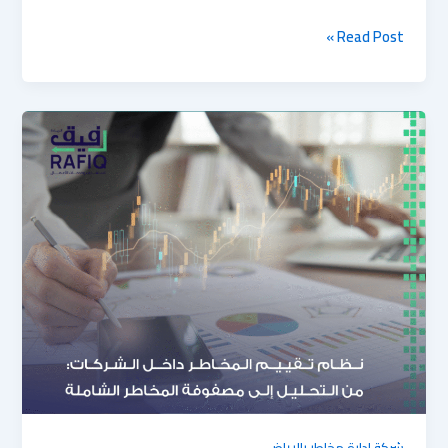
Read Post »
10
ممارسات
تساعدك
على
بناء
منظومة
مخاطر
قوية
ومتوافقة
مع
الحوكمة
شركة إدارة مخاطر بالرياض