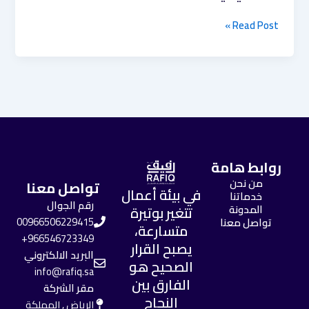
Read Post »
روابط هامة
من نحن
تواصل معنا
في بيئة أعمال
خدماتنا
رقم الجوال
المدونة
تتغير بوتيرة
تواصل معنا
00966506229415
متسارعة،
966546723349+
يصبح القرار
البريد الالكتروني
الصحيح هو
info@rafiq.sa
الفارق بين
مقر الشركة
النجاح
الرياض , المملكة