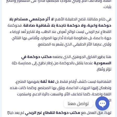
الثقة، وتُضاعف الأثر، وتبني نموذجًا مجتمعيًا قادرًا على الاستمرار والتأثير
بثبات.
في ختام مقالتنا، تتضح الحقيقة الأهم:
لا أثر مجتمعي مستدام بلا
حوكمة واعية، ولا حوكمة ناجحة بلا شفافية صادقة
. فحوكمة
القطاع غير الربحي ليست لوائح تُعرض عند الطلب، ولا تقارير تُعد لإرضاء
جهة داعمة، بل منظومة قيادة تُدار بها الموارد، وتُقاس بها النتائج،
ويُبنى عبرها الأثر الحقيقي الذي يشعر به المجتمع.
هنا يظهر الفارق الجوهري الذي يصنعه
مكتب حوكمة في
السعودية
عندما ينتقل بالحوكمة من إطار نظري إلى ممارسة حيّة
تؤثر وتُغيّر.
الشفافية ليست كشف أرقام فقط، بل
لغة ثقة
يفهمها المتبرع،
وتطمئن إليها الجهات الداعمة، ويثق بها المجتمع. وكلما كانت هذه
اللغة واضحة، كلما تضاعف الأثر، واتسعت دائرة الدعم، واستمرت
الرسالة.
تواصل معنا
Open chaty
لهذا، فإن العمل مع
مكتب حوكمة للقطاع غير الربحي
لم يعد خيارًا