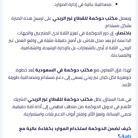
مصداقية عالية في إدارة الموارد.
ويعمل
مكتب حوكمة للقطاع غير الربحي
على ترسيخ هذه الميزة
بشكل مستدام.
باختصار،
إن دور الحوكمة في تعزيز الثقة لدى المتبرعين والجهات
الداعمة لم يعد محل نقاش، بل أصبح حقيقة مثبتة في واقع العمل غير
الربحي. الثقة لا تُبنى بالشعارات، بل بالإدارة الرشيدة، والشفافية،
والمساءلة.
لهذا، فإن التعاون مع
مكتب حوكمة في السعودية
يُعد خطوة
جوهرية لكل كيان غير ربحي يسعى إلى دعم مستدام ومصداقية طويلة
الأمد.
في هذا السياق، يظل
مكتب حوكمة للقطاع غير الربحي
الشريك
الأهم في تحويل الحوكمة من متطلب تنظيمي إلى أداة ثقة حقيقية،
تحمي الرسالة، وتعزز الأثر، وتفتح أبواب الدعم بثبات واستمرارية.
كيف تضمن الحوكمة استخدام الموارد بكفاءة عالية مع
رفيق
؟