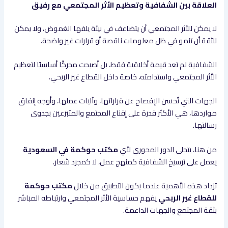
العلاقة بين الشفافية وتعظيم الأثر المجتمعي مع رفيق
لا يمكن للأثر المجتمعي أن يتضاعف في بيئة يلفها الغموض، ولا يمكن
للثقة أن تنمو في ظل معلومات ناقصة أو قرارات غير واضحة.
الشفافية لم تعد قيمة أخلاقية فقط، بل أصبحت محركًا أساسيًا لتعظيم
الأثر المجتمعي واستدامته، خاصة داخل القطاع غير الربحي.
الجهات التي تُحسن الإفصاح عن قراراتها، وآليات عملها، وأوجه إنفاق
مواردها، هي الأكثر قدرة على إقناع المجتمع والمتبرعين بجدوى
رسالتها.
من هنا، يتجلى الدور المحوري لأي
مكتب حوكمة في السعودية
يعمل على ترسيخ الشفافية كمنهج عمل، لا كمجرد شعار.
تزداد هذه الأهمية عندما يكون التطبيق من خلال
مكتب حوكمة
للقطاع غير الربحي
يفهم حساسية الأثر المجتمعي وارتباطه المباشر
بثقة المجتمع والجهات الداعمة.