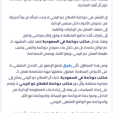
دون أن تُقيد المبادرة.
إن الفشل في حوكمة القطاع غير الربحي لا يحدث فجأة، بل يبدأ تدريجيًا:
من غموض الأدوار داخل مجلس الإدارة،
إلى ضعف الفصل بين الإشراف والتنفيذ،
إلى قرارات تُتخذ بدافع العاطفة لا وفق إطار حوكمي واضح.
وهنا، يتدخل
مكتب حوكمة في السعودية
ليعيد ترتيب المشهد، لا
عبر لوائح جامدة، بل من خلال بناء نموذج حوكمة واقعي يناسب
طبيعة العمل غير الربحي، ويعزز الثقة، ويضمن الاستدامة.
ومن هذا المنطلق، تأتي
رفيق
لتضع الإصبع على التحدي الحقيقي، لا
على الأعراض السطحية. فرفيق، بصفتها جهة متخصصة تعمل كـ
مكتب حوكمة في السعودية
، تدرك أن القطاع غير الربحي يحتاج إلى
مقاربة مختلفة، وأن دور
مكتب حوكمة للقطاع غير الربحي
لا يقتصر
على إعداد السياسات، بل يمتد إلى إعادة بناء المنظومة الإدارية من
الداخل، ومواءمة الحوكمة مع الرسالة، والحوكمة مع الأثر،
والحوكمة مع الواقع التشغيلي اليومي.