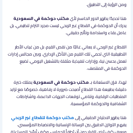
ومن الرؤية إلى التطبيق.
هنا تحديدًا يظهر الدور الحاسم لأي
مكتب حوكمة في السعودية
يدرك أن الحوكمة في القطاع غير الربحي ليست مجرد التزام تنظيمي، بل
عامل بقاء واستدامة وتأثير حقيقي.
القطاع غير الربحي لا يعاني غالبًا من نقص القيم، بل من غياب الأطر
التطبيقية التي تحمي تلك القيم من التآكل الإداري. وبين مجالس إدارات
تعمل بحسن نية، وإدارات تنفيذية مثقلة بالتشغيل اليومي، تضيع
الحوكمة في المنتصف.
لهذا، فإن الاستعانة بـ
مكتب حوكمة في السعودية
يمتلك خبرة
دقيقة بطبيعة هذا القطاع أصبحت ضرورة لا رفاهية، خصوصًا مع تزايد
المتطلبات الرقابية، وتنامي توقعات الجهات الداعمة، واشتراطات
الشفافية والحوكمة المؤسسية.
هنا يظهر الاحتياج الحقيقي إلى
مكتب حوكمة للقطاع غير الربحي
يفهم التوازن الدقيق بين الرسالة الإنسانية والانضباط المؤسسي،
ويعرف كيف يُبنى القرار دون أن يُطفأ الحماس، وكيف تُرسَّخ المساءلة