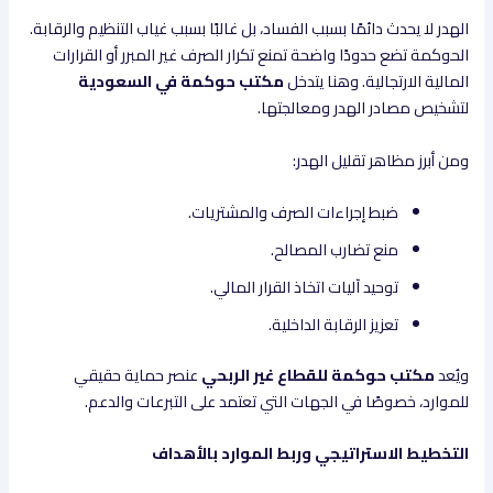
الهدر لا يحدث دائمًا بسبب الفساد، بل غالبًا بسبب غياب التنظيم والرقابة.
الحوكمة تضع حدودًا واضحة تمنع تكرار الصرف غير المبرر أو القرارات
المالية الارتجالية. وهنا يتدخل
مكتب حوكمة في السعودية
لتشخيص مصادر الهدر ومعالجتها.
ومن أبرز مظاهر تقليل الهدر:
ضبط إجراءات الصرف والمشتريات.
منع تضارب المصالح.
توحيد آليات اتخاذ القرار المالي.
تعزيز الرقابة الداخلية.
ويُعد
مكتب حوكمة للقطاع غير الربحي
عنصر حماية حقيقي
للموارد، خصوصًا في الجهات التي تعتمد على التبرعات والدعم.
التخطيط الاستراتيجي وربط الموارد بالأهداف