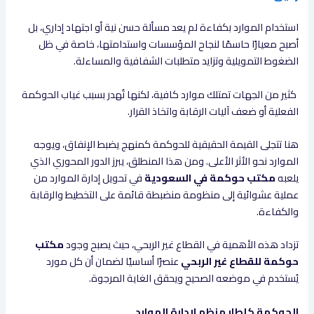
استخدام الموارد بكفاءة لم يعد مسألة حسن نية أو اجتهاد إداري، بل
أصبح معيارًا حاسمًا لنجاح المؤسسات واستدامتها، خاصة في ظل
الضغوط التمويلية وتزايد متطلبات الشفافية والمساءلة.
كثير من الجهات تمتلك موارد كافية، لكنها تُهدر بسبب غياب الحوكمة
الفعلية أو ضعف آليات الرقابة واتخاذ القرار.
هنا تتجلى القيمة الحقيقية للحوكمة كمنهج يضبط الإنفاق، ويوجه
الموارد نحو الأثر الأعلى. ومن هذا المنطلق، يبرز الدور المحوري الذي
يلعبه
مكتب حوكمة في السعودية
في تحويل إدارة الموارد من
عملية عشوائية إلى منظومة منضبطة قائمة على التخطيط والرقابة
والكفاءة.
تزداد هذه الأهمية في القطاع غير الربحي، حيث يصبح وجود
مكتب
حوكمة للقطاع غير الربحي
عنصرًا أساسيًا لضمان أن كل مورد
يُستخدم في موضعه الصحيح ويحقق الغاية المرجوة.
الحوكمة كإطار منظم لإدارة الموارد