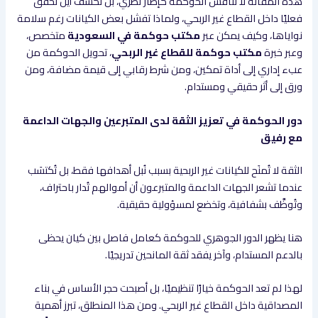
هذه المقالة لا تناقش الحوكمة كإطار نظري، بل تكشف أين تخفق
فعليًا داخل القطاع غير الربحي، ولماذا تفشل بعض الكيانات رغم سلامة
نواياها، وكيف يمكن عبر
مكتب حوكمة في السعودية
متخصص،
وعبر خبرة
مكتب حوكمة للقطاع غير الربحي
، تحويل الحوكمة من
عبء إداري إلى أداة تمكين، ومن شرط رقابي إلى قيمة مضافة، ومن
ورق إلى أثر حقيقي ومستدام.
دور الحوكمة في تعزيز الثقة لدى المتبرعين والجهات الداعمة
مع رفيق
الثقة لا تُمنَح للكيانات غير الربحية بسبب نُبل أهدافها فقط، بل تُكتسَب
عندما تشعر الجهات الداعمة والمتبرعون أن أموالهم تُدار باحتراف،
وتُوظَّف بشفافية، وتخضع لمسؤولية حقيقية.
هنا يظهر الدور الجوهري للحوكمة كعامل فاصل بين كيان يحظى
بالدعم المستدام، وآخر يفقد ثقة المانحين تدريجيًا.
لهذا لم تعد الحوكمة خيارًا تنظيميًا، بل أصبحت حجر الأساس في بناء
المصداقية داخل القطاع غير الربحي. ومن هذا المنطلق، تبرز أهمية