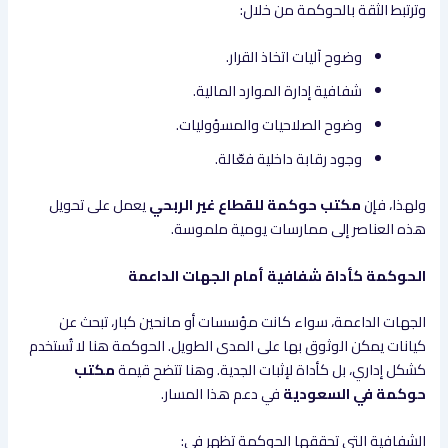
وترتبط الثقة بالحوكمة من خلال:
وضوح آليات اتخاذ القرار.
شفافية إدارة الموارد المالية.
وضوح الصلاحيات والمسؤوليات.
وجود رقابة داخلية فعّالة.
ولهذا، فإن
مكتب حوكمة للقطاع غير الربحي
يعمل على تحويل
هذه العناصر إلى ممارسات يومية ملموسة.
الحوكمة كأداة شفافية أمام الجهات الداعمة
الجهات الداعمة، سواء كانت مؤسسات أو مانحين كبار، تبحث عن
كيانات يمكن الوثوق بها على المدى الطويل. الحوكمة هنا لا تُستخدم
كشكل إداري، بل كأداة لإثبات الجدية. وهنا تتضح قيمة
مكتب
حوكمة في السعودية
في دعم هذا المسار.
الشفافية التي تحققها الحوكمة تظهر في: