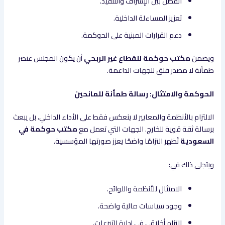
الفصل بين الإشراف والتنفيذ.
تعزيز المساءلة الداخلية.
دعم القرارات المبنية على الحوكمة.
ويضمن
مكتب حوكمة للقطاع غير الربحي
أن يكون المجلس عنصر
طمأنة لا مصدر قلق للجهات الداعمة.
الحوكمة والامتثال: رسالة طمأنة للمانحين
الالتزام بالأنظمة والمعايير لا ينعكس فقط على الأداء الداخلي، بل يبعث
برسالة ثقة قوية للخارج. الجهات التي تعمل مع
مكتب حوكمة في
السعودية
تُظهر التزامًا واضحًا يعزز صورتها المؤسسية.
ويتجلى ذلك في:
الامتثال للأنظمة واللوائح.
وجود سياسات مالية واضحة.
التزام أخلاقي في إدارة التبرعات.