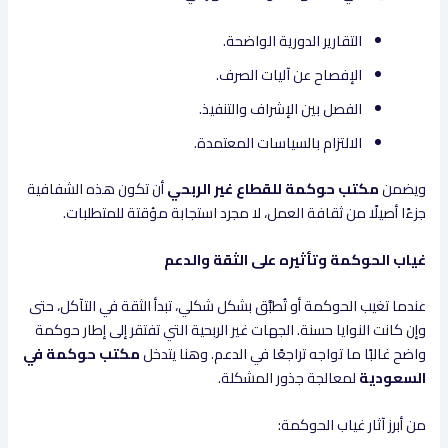
التقارير الدورية الواضحة.
الإفصاح عن آليات الصرف.
الفصل بين الإشراف والتنفيذ.
الالتزام بالسياسات المعتمدة.
ويضمن
مكتب حوكمة للقطاع غير الربحي
أن تكون هذه الشفافية
جزءًا أصيلًا من ثقافة العمل، لا مجرد استجابة مؤقتة للمتطلبات.
غياب الحوكمة وتأثيره على الثقة والدعم
عندما تغيب الحوكمة أو تُطبَّق بشكل شكلي، تبدأ الثقة في التآكل، حتى
وإن كانت النوايا حسنة. الجهات غير الربحية التي تفتقر إلى إطار حوكمة
واضح غالبًا ما تواجه تراجعًا في الدعم. وهنا يتدخل
مكتب حوكمة في
السعودية
لمعالجة جذور المشكلة.
من أبرز آثار غياب الحوكمة: