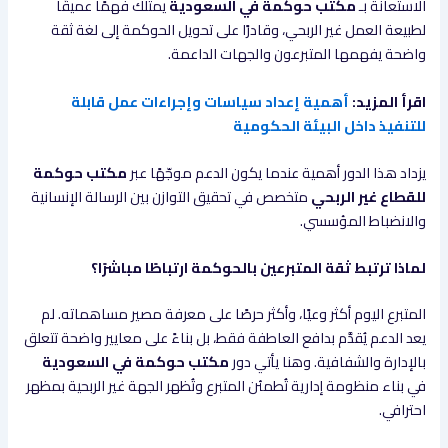
الاستعانة بـ
مكتب حوكمة في السعودية
يمتلك فهمًا عميقًا
لطبيعة العمل غير الربحي، وقادرًا على تحويل الحوكمة إلى لغة ثقة
واضحة يفهمها المتبرعون والجهات الداعمة.
اقرأ المزيد:
أهمية إعداد سياسات وإجراءات عمل قابلة
للتنفيذ داخل البيئة الحكومية
يزداد هذا الدور أهمية عندما يكون الدعم موجّهًا عبر
مكتب حوكمة
للقطاع غير الربحي
متخصص في تحقيق التوازن بين الرسالة الإنسانية
والانضباط المؤسسي.
لماذا ترتبط ثقة المتبرعين بالحوكمة ارتباطًا مباشرًا؟
المتبرع اليوم أكثر وعيًا، وأكثر حرصًا على معرفة مصير مساهماته. لم
يعد الدعم يُقدَّم بدافع العاطفة فقط، بل بناءً على معايير واضحة تتعلق
بالإدارة والشفافية. وهنا يأتي دور
مكتب حوكمة في السعودية
في بناء منظومة إدارية تُطمئن المتبرع وتُظهر الجهة غير الربحية بمظهر
احترافي.