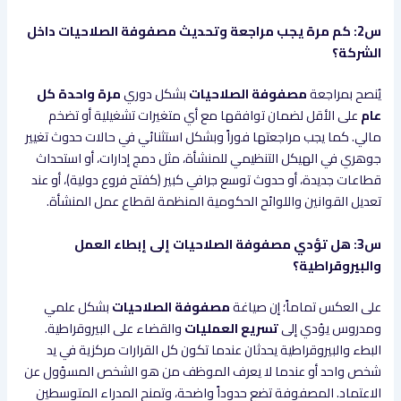
س2: كم مرة يجب مراجعة وتحديث مصفوفة الصلاحيات داخل
الشركة؟
يُنصح بمراجعة
مصفوفة الصلاحيات
بشكل دوري
مرة واحدة كل
عام
على الأقل لضمان توافقها مع أي متغيرات تشغيلية أو تضخم
مالي. كما يجب مراجعتها فوراً وبشكل استثنائي في حالات حدوث تغيير
جوهري في الهيكل التنظيمي للمنشأة، مثل دمج إدارات، أو استحداث
قطاعات جديدة، أو حدوث توسع جرافي كبير (كفتح فروع دولية)، أو عند
تعديل القوانين واللوائح الحكومية المنظمة لقطاع عمل المنشأة.
س3: هل تؤدي مصفوفة الصلاحيات إلى إبطاء العمل
والبيروقراطية؟
على العكس تماماً؛ إن صياغة
مصفوفة الصلاحيات
بشكل علمي
ومدروس يؤدي إلى
تسريع العمليات
والقضاء على البيروقراطية.
البطء والبيروقراطية يحدثان عندما تكون كل القرارات مركزية في يد
شخص واحد أو عندما لا يعرف الموظف من هو الشخص المسؤول عن
الاعتماد. المصفوفة تضع حدوداً واضحة، وتمنح المدراء المتوسطين