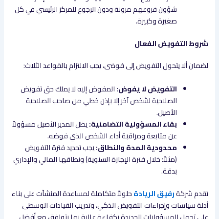
شؤون فروعهم مرونة ودون الرجوع للمركز الرئيسي في كل
صغيرة وكبيرة.
شروط التفويض الفعال
لضمان ألا يتحول التفويض إلى فوضى، يجب الالتزام بالقواعد الثلاث:
التفويض لا يفوض:
المفوض إليه لا يملك حق تفويض
الصلاحية لشخص آخر إلا بإذن خطي من صاحب الصلاحية
الأصيل.
بقاء المسؤولية التضامنية:
يظل المدير الأصيل مسؤولاً
عن متابعة ومراقبة أداء الشخص الذي فوضه.
محدودية المدة والنطاق:
يجب تحديد فترة التفويض
(مثلاً: خلال فترة الإجازة السنوية) ونطاقها المالي والإداري
بدقة.
تقدم شركة
رفيق الريادة
حلولاً متكاملة لمساعدة المنشآت على بناء
أدلة سياسات وإجراءات التفويض الذكي، وتدريب القيادات الوسطى
على تحمل المسؤوليات الجديدة بكفاءة عالية بما يتوافق مع أفضل