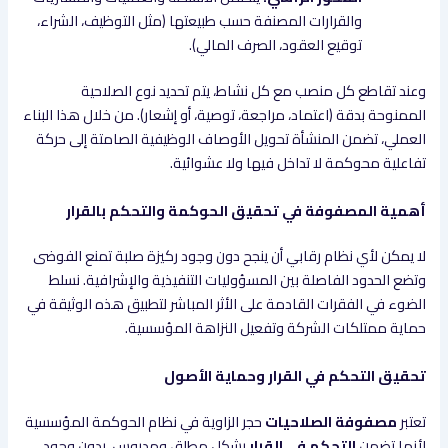
والقرارات المصنفة حسب طبيعتها (مثل التوظيف، الشراء،
توقيع العقود، الصرف المالي).
وعند تقاطع كل منصب مع كل نشاط، يتم تحديد نوع الصلاحية
الممنوحة بدقة (اعتماد، مراجعة، توصية، أو إشعار). من خلال هذا البناء
العملي، تضمن المنشأة تحويل الأوصاف الوظيفية الصامتة إلى حركة
تفاعلية محوكمة لا تداخل فيها ولا عشوائية.
أهمية المصفوفة في تحقيق الحوكمة والتحكم بالقرار
لا يمكن لأي نظام رقابي أن ينجح دون وجود ركيزة صلبة تمنع الفوضى
وتضع الحدود الفاصلة بين المسؤوليات التنفيذية والإشرافية. نسلط
الضوء في الفقرات القادمة على الأثر المباشر لتطبيق هذه الوثيقة في
حماية ممتلكات الشركة وتفعيل النزاهة المؤسسية.
تحقيق التحكم في القرار وحماية الأصول
تعتبر
مصفوفة الصلاحيات
حجر الزاوية في نظام الحوكمة المؤسسية
لأنها تضمن
التحكم في القرار
بشكل مطلق ومدروس. بدون وجود