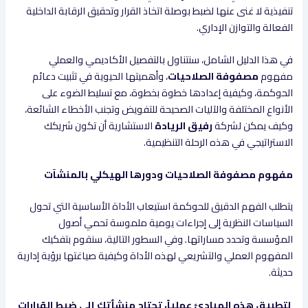
تنفيذية لا غنى عنها لضبط بوصلة اتخاذ القرار وتحقيق الرقابة الداخلية
الفعالة والتوازن الإداري.
في هذا الدليل الشامل، سنتناول بالتفصيل الأكاديمي والعملي
مفهوم
مصفوفة الصلاحيات
، وأهميتها الحيوية في تثبيت دعائم
الحوكمة، وكيفية إعدادها خطوة بخطوة، مع تسليط الضوء على
الأنواع المختلفة والآليات الصحيحة للتفويض وتجنب الأخطاء الشائعة،
وكيف يمكن لشركة
رفيق الريادة
الاستشارية أن تكون شريكك
الاستراتيجي في هذه الرحلة التنظيمية.
مفهوم مصفوفة الصلاحيات ودورها الهيكلي بالمنشآت
يتطلب الفهم الدقيق للحوكمة استيعاب الأداة الأساسية التي تحول
السياسات النظرية إلى إجراءات يومية ملموسة تحمي أصول
المؤسسة وتحدد مساراتها. وفي السطور التالية، سنقوم بتفكيك
المفهوم العملي والتشريعي لهذه الأداة وكيفية صياغتها برؤية إدارية
حديثة.
لتطبيق هذه المبادئ عملياً، تحتاج منشأتك إلى ضبط القرارات