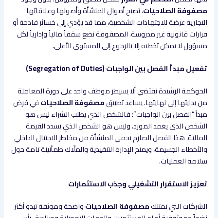
مصفوفة الصلاحيات
، تصبح أموال المنشأة وأصولها وعلاقاتها
التجارية عرضة للاجتهادات الشخصية، مما قد يؤدي إلى خسائر فادحة أو
قرارات قانونية غير مدروسة. المصفوفة تضع سقفاً مالياً وإدارياً لكل
مسؤول لا يمكن تخطيه إلا بالرجوع إلى المستوى الأعلى.
تفعيل مبدأ الفصل بين الواجبات (Segregation of Duties)
الحوكمة الرشيدة تقتضي ألا يسيطر موظف واحد على دورة المعاملة
من بدايتها إلى نهايتها. يساعد تطبيق
مصفوفة الصلاحيات
في فرض
مبدأ “الفصل بين الواجبات”؛ فالشخص الذي يطلب الشراء ليس هو
الشخص الذي يعمد المورد، وليس هو الشخص الذي يسدد القيمة
المالية. هذا الفصل الصارم يحمي المنشأة من مخاطر الاحتيال الداخلي
والأخطاء الجسيمة، ويمنح الإدارة التنفيذية والملّاك طمأنينة تامة حول
سلامة العمليات.
تعزيز الاستقرار التشغيلي وجذب الاستثمارات
الشركات التي تمتلك
مصفوفة الصلاحيات
واضحة وموثقة تبدو أكثر
نضجاً وموثوقية أمام المستثمرين والجهات التمويلية وصناديق رأس