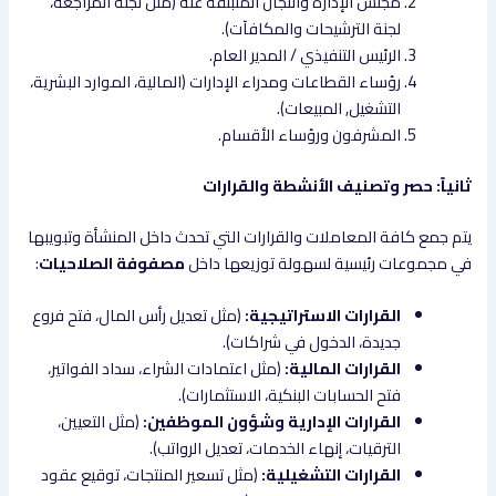
مجلس الإدارة واللجان المنبثقة عنه (مثل لجنة المراجعة،
لجنة الترشيحات والمكافآت).
الرئيس التنفيذي / المدير العام.
رؤساء القطاعات ومدراء الإدارات (المالية، الموارد البشرية،
التشغيل, المبيعات).
المشرفون ورؤساء الأقسام.
ثانياً: حصر وتصنيف الأنشطة والقرارات
يتم جمع كافة المعاملات والقرارات التي تحدث داخل المنشأة وتبويبها
في مجموعات رئيسية لسهولة توزيعها داخل
مصفوفة الصلاحيات
:
القرارات الاستراتيجية:
(مثل تعديل رأس المال، فتح فروع
جديدة، الدخول في شراكات).
القرارات المالية:
(مثل اعتمادات الشراء، سداد الفواتير،
فتح الحسابات البنكية، الاستثمارات).
القرارات الإدارية وشؤون الموظفين:
(مثل التعيين،
الترقيات، إنهاء الخدمات، تعديل الرواتب).
القرارات التشغيلية:
(مثل تسعير المنتجات، توقيع عقود