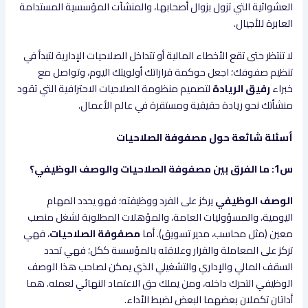
العشوائية التي تزول بزوال أصحابها، والمنشآت المؤسسية المستدامة
العابرة للأجيال.
لا تنتظر حتى تقع الأخطاء المالية أو تتداخل الصلاحيات الإدارية لتبدأ في
تنظيم صفوفك؛ اجعل حوكمة قراراتك أولويتك اليوم، وتواصل مع
خبراء
رفيق الريادة
لتصميم منظومة الصلاحيات الاحترافية التي تقود
منشأتك نحو ريادة حقيقية ومستقرة في عالم الأعمال.
أسئلة شائعة حول مصفوفة الصلاحيات
س1: ما الفرق بين مصفوفة الصلاحيات والوصف الوظيفي؟
الوصف الوظيفي
يركز على الفرد ووظيفته؛ فهو يحدد المهام
اليومية، والمسؤوليات العامة، والمؤهلات المطلوبة لشغل منصب
معين (مثل محاسب، مدير تسويق). أما
مصفوفة الصلاحيات
، فهي
تركز على المعاملة والقرار وعلاقته بالمؤسسة ككل؛ فهي تحدد
السقف المالي والإداري والتشغيلي الذي يمكن لصاحب هذا الوصف
الوظيفي التحرك داخله، ومن يملك حق الاعتماد النهائي لعمله. هما
أداتان تكملان بعضهما البعض لضبط الأداء.