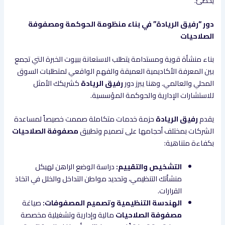
يخطئ.
دور “رفيق الريادة” في بناء منظومة الحوكمة ومصفوفة
الصلاحيات
بناء منشأة قوية ومستدامة يتطلب الاستعانة ببيوت الخبرة التي تجمع
بين المعرفة الأكاديمية العميقة والفهم الواقعي لمتطلبات السوق
المحلي والعالمي. وهنا يبرز دور
رفيق الريادة
كشريكك الأمثل
للاستشارات الإدارية والحوكمة المؤسسية.
يقدم
رفيق الريادة
حزمة خدمات متكاملة صممت خصيصاً لمساعدة
الشركات بمختلف أحجامها على تصميم وتطبيق
مصفوفة الصلاحيات
بكفاءة متناهية:
التشخيص والتقييم:
دراسة الوضع الراهن لهيكل
منشأتك التنظيمي، وتحديد مواطن التداخل والخلل في اتخاذ
القرارات.
الهندسة التنظيمية وتصميم المصفوفات:
صياغة
مصفوفة الصلاحيات
مالية وإدارية وتشغيلية مخصصة