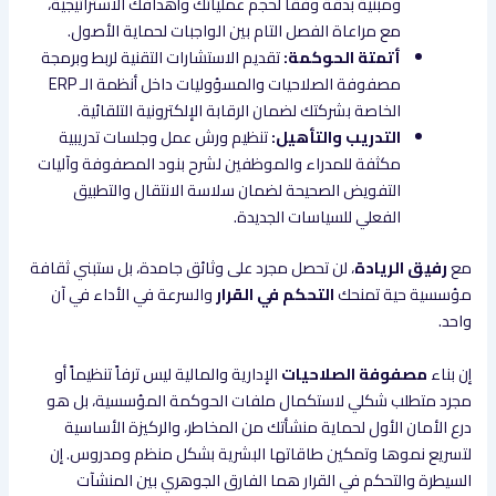
ومبنية بدقة وفقاً لحجم عملياتك وأهدافك الاستراتيجية،
مع مراعاة الفصل التام بين الواجبات لحماية الأصول.
أتمتة الحوكمة:
تقديم الاستشارات التقنية لربط وبرمجة
مصفوفة الصلاحيات والمسؤوليات داخل أنظمة الـ ERP
الخاصة بشركتك لضمان الرقابة الإلكترونية التلقائية.
التدريب والتأهيل:
تنظيم ورش عمل وجلسات تدريبية
مكثفة للمدراء والموظفين لشرح بنود المصفوفة وآليات
التفويض الصحيحة لضمان سلاسة الانتقال والتطبيق
الفعلي للسياسات الجديدة.
مع
رفيق الريادة
، لن تحصل مجرد على وثائق جامدة، بل ستبني ثقافة
مؤسسية حية تمنحك
التحكم في القرار
والسرعة في الأداء في آن
واحد.
إن بناء
مصفوفة الصلاحيات
الإدارية والمالية ليس ترفاً تنظيماً أو
مجرد متطلب شكلي لاستكمال ملفات الحوكمة المؤسسية، بل هو
درع الأمان الأول لحماية منشأتك من المخاطر، والركيزة الأساسية
لتسريع نموها وتمكين طاقاتها البشرية بشكل منظم ومدروس. إن
السيطرة والتحكم في القرار هما الفارق الجوهري بين المنشآت