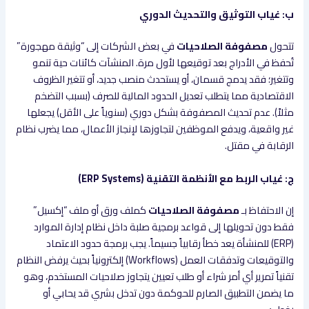
ب: غياب التوثيق والتحديث الدوري
تتحول
مصفوفة الصلاحيات
في بعض الشركات إلى “وثيقة مهجورة”
تُحفظ في الأدراج بعد توقيعها لأول مرة. المنشآت كائنات حية تنمو
وتتغير؛ فقد يدمج قسمان، أو يستحدث منصب جديد، أو تتغير الظروف
الاقتصادية مما يتطلب تعديل الحدود المالية للصرف (بسبب التضخم
مثلاً). عدم تحديث المصفوفة بشكل دوري (سنوياً على الأقل) يجعلها
غير واقعية، ويدفع الموظفين لتجاوزها لإنجاز الأعمال، مما يضرب نظام
الرقابة في مقتل.
ج: غياب الربط مع الأنظمة التقنية (ERP Systems)
إن الاحتفاظ بـ
مصفوفة الصلاحيات
كملف ورق أو ملف “إكسيل”
فقط دون تحويلها إلى قواعد برمجية صلبة داخل نظام إدارة الموارد
(ERP) للمنشأة يعد خطأ رقابياً جسيماً. يجب برمجة حدود الاعتماد
والتوقيعات وتدفقات العمل (Workflows) إلكترونياً بحيث يرفض النظام
تقنياً تمرير أي أمر شراء أو طلب تعيين يتجاوز صلاحيات المستخدم، وهو
ما يضمن التطبيق الصارم للحوكمة دون تدخل بشري قد يحابي أو