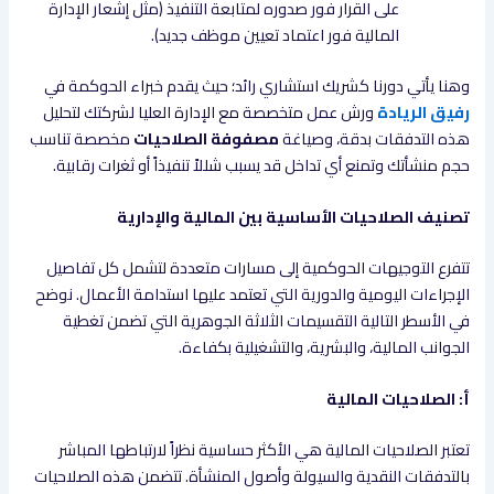
على القرار فور صدوره لمتابعة التنفيذ (مثل إشعار الإدارة
المالية فور اعتماد تعيين موظف جديد).
وهنا يأتي دورنا
كشريك استشاري رائد؛ حيث يقدم خبراء الحوكمة في
رفيق الريادة
ورش عمل متخصصة مع الإدارة العليا لشركتك لتحليل
هذه التدفقات بدقة، وصياغة
مصفوفة الصلاحيات
مخصصة تناسب
حجم منشأتك وتمنع أي تداخل قد يسبب شللاً تنفيذاً أو ثغرات رقابية.
تصنيف الصلاحيات الأساسية بين المالية والإدارية
تتفرع التوجيهات الحوكمية إلى مسارات متعددة لتشمل كل تفاصيل
الإجراءات اليومية والدورية التي تعتمد عليها استدامة الأعمال. نوضح
في الأسطر التالية التقسيمات الثلاثة الجوهرية التي تضمن تغطية
الجوانب المالية، والبشرية، والتشغيلية بكفاءة.
أ: الصلاحيات المالية
تعتبر الصلاحيات المالية هي الأكثر حساسية نظراً لارتباطها المباشر
بالتدفقات النقدية والسيولة وأصول المنشأة. تتضمن هذه الصلاحيات