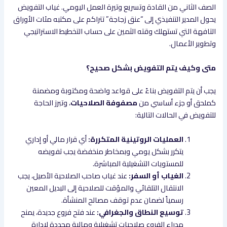
الصف الثاني من القادة وتسريع وتيرة العمل اليومي. غياب التفويض
يحول المدير التنفيذي إلى “عنق زجاجة” تتراكم على مكتبه مئات الأوراق
التافهة التي تستهلك وقته الثمين على حساب التخطيط الاستراتيجي
وتطوير الأعمال.
متى وكيف يتم التفويض بشكل صحيح؟
يجب أن يتم التفويض بناءً على قواعد واضحة ومكتوبة ومضمنة
كملحق أو جزء أساسي من
مصفوفة الصلاحيات
، وتبرز الحاجة
للتفويض في الحالات التالية:
العمليات الروتينية المتكررة:
أي قرار مالي أو إداري
يتكرر بشكل يومي وبمخاطر منخفضة يجب تفويضه
للمستويات التشغيلية المباشرة.
الغياب أو السفر:
عند غياب صاحب الصلاحية الأصيل، يجب
الانتقال التلقائي والمؤقت للصلاحية إلى البديل المعين
رسمياً لضمان عدم توقف مصالح المنشأة.
توسيع النطاق والجغرافي:
عند فتح فروع جديدة، يمنح
مدراء الفروع صلاحيات تشغيلية ومالية محددة لإدارة