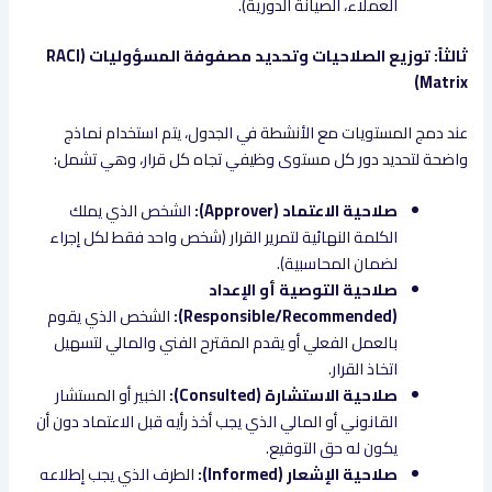
العملاء، الصيانة الدورية).
ثالثاً: توزيع الصلاحيات وتحديد مصفوفة المسؤوليات (RACI
Matrix)
عند دمج المستويات مع الأنشطة في الجدول، يتم استخدام نماذج
واضحة لتحديد دور كل مستوى وظيفي تجاه كل قرار، وهي تشمل:
صلاحية الاعتماد (Approver):
الشخص الذي يملك
الكلمة النهائية لتمرير القرار (شخص واحد فقط لكل إجراء
لضمان المحاسبية).
صلاحية التوصية أو الإعداد
(Responsible/Recommended):
الشخص الذي يقوم
بالعمل الفعلي أو يقدم المقترح الفني والمالي لتسهيل
اتخاذ القرار.
صلاحية الاستشارة (Consulted):
الخبير أو المستشار
القانوني أو المالي الذي يجب أخذ رأيه قبل الاعتماد دون أن
يكون له حق التوقيع.
صلاحية الإشعار (Informed):
الطرف الذي يجب إطلاعه