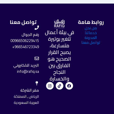
روابط هامة
تواصل معنا
من نحن
في بيئة أعمال
خدماتنا
رقم الجوال
المدونة
تتغير بوتيرة
00966506229415
تواصل معنا
متسارعة،
966546723349+
يصبح القرار
الصحيح هو
الفارق بين
البريد الالكتروني
النجاح
info@rafiq.sa
والخسارة
I
T
F
n
i
a
مقر الشركة
s
k
c
t
t
e
الرياض , المملكة
a
o
b
العربية السعودية
g
k
o
r
o
a
k