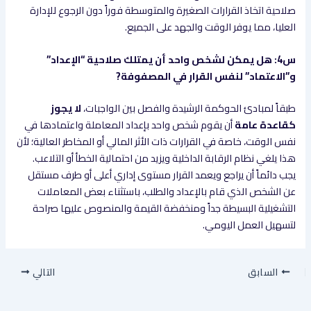
صلاحية اتخاذ القرارات الصغيرة والمتوسطة فوراً دون الرجوع للإدارة
العليا، مما يوفر الوقت والجهد على الجميع.
س4: هل يمكن لشخص واحد أن يمتلك صلاحية “الإعداد”
و”الاعتماد” لنفس القرار في المصفوفة?
طبقاً لمبادئ الحوكمة الرشيدة والفصل بين الواجبات،
لا يجوز
كقاعدة عامة
أن يقوم شخص واحد بإعداد المعاملة واعتمادها في
نفس الوقت، خاصة في القرارات ذات الأثر المالي أو المخاطر العالية؛ لأن
هذا يلغي نظام الرقابة الداخلية ويزيد من احتمالية الخطأ أو التلاعب.
يجب دائماً أن يراجع ويعمد القرار مستوى إداري أعلى أو طرف مستقل
عن الشخص الذي قام بالإعداد والطلب، باستثناء بعض المعاملات
التشغيلية البسيطة جداً ومنخفضة القيمة والمنصوص عليها صراحة
لتسهيل العمل اليومي.
السابق
التالي