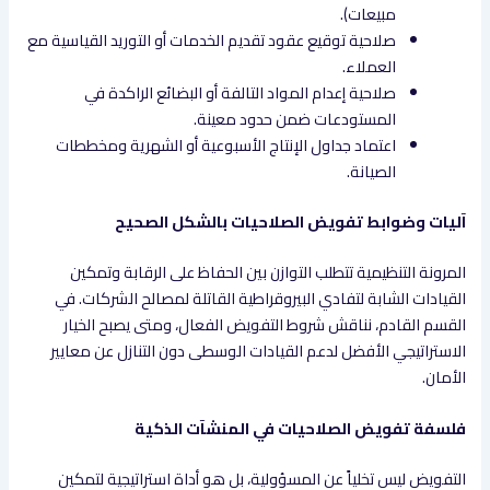
مبيعات).
صلاحية توقيع عقود تقديم الخدمات أو التوريد القياسية مع
العملاء.
صلاحية إعدام المواد التالفة أو البضائع الراكدة في
المستودعات ضمن حدود معينة.
اعتماد جداول الإنتاج الأسبوعية أو الشهرية ومخططات
الصيانة.
آليات وضوابط تفويض الصلاحيات بالشكل الصحيح
المرونة التنظيمية تتطلب التوازن بين الحفاظ على الرقابة وتمكين
القيادات الشابة لتفادي البيروقراطية القاتلة لمصالح الشركات. في
القسم القادم، نناقش شروط التفويض الفعال، ومتى يصبح الخيار
الاستراتيجي الأفضل لدعم القيادات الوسطى دون التنازل عن معايير
الأمان.
فلسفة تفويض الصلاحيات في المنشآت الذكية
التفويض ليس تخلياً عن المسؤولية، بل هو أداة استراتيجية لتمكين