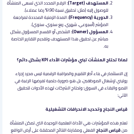
المستهدف (Target):
الرقم المحدد الذي تسعى المنشأة
للوصول إليه (مثل: تحقيق نسبة 90\% رضا عملاء).
الدورية (Frequency):
المدة الزمنية المحددة لمراجعة
المؤشر (أسبوعي، شهري، ربع سنوي، سنوي).
المسؤول (Owner):
الشخص أو القسم المسؤول بشكل
مباشر عن تحقيق هذا المستهدف وتقديم التقارير الخاصة
به.
لماذا تحتاج المنشآت تبني مؤشرات الأداء KPI بشكل دائم؟
إن الاستثمار في بناء أطر التقييم والمراقبة الرقمية ليس مجرد إجراء
روتيني لإشغال الموظفين، بل هو ضرورة حتمية تفرضها الرغبة في
النمو والبقاء في السوق؛ وتحتاج الشركات لهذه الأدوات لتحقيق
الآتي:
قياس النجاح وتحديد الانحرافات التشغيلية
تعتبر هذه المؤشرات هي الأداة العلمية الوحيدة التي تمكن المنشأة
من
قياس النجاح
الفعلي ومقارنة النتائج المحققة على أرض الواقع