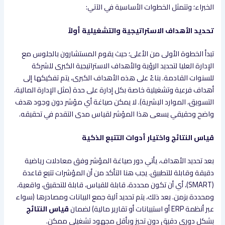
الخبراء؛ وتتمثل الخطوات الأساسية في الآتي:
تحديد الأهداف الاستراتيجية والتشغيلية أولاً
تبدأ الخطوة الأولى من الأعلى؛ حيث يقوم المستشارون بالجلوس مع
الإدارة العليا لتحديد الرؤية والأهداف الاستراتيجية الكبرى للشركة
للسنوات القادمة. بناءً على هذه الأهداف الكبرى، يتم تفكيكها إلى
أهداف فرعية وتشغيلية خاصة بكل إدارة على حدة (مثل الإدارة المالية،
التسويق، الموارد البشرية). لا يمكن صياغة أي مؤشر دون وجود هدف
واضح وحقيقي يسعى هذا المؤشر لقياس مدى التقدم في تحقيقه.
قياس النتائج واختيار أدوات التتبع الذكية
بعد تحديد الأهداف، يأتي دور صياغة المؤشر وفق معادلات رياضية
دقيقة وقابلة للتطبيق. يجب هنا التأكد من أن المؤشرات تتبع قاعدة
(SMART)، أي أن تكون محددة، قابلة للقياس، قابلة للتحقيق، واقعية،
ومحددة بزمن. بعد ذلك، يتم تحديد آلية جمع البيانات ومصادرها (سواء
عبر أنظمة ERP أو استبيانات أو تقارير مالية) لضمان
قياس النتائج
بشكل دوري دقيق دون تحيز وبأقل مجهود تشغيلي ممكن.