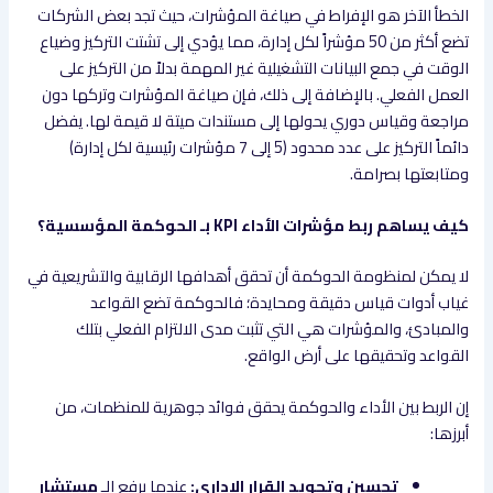
الخطأ الآخر هو الإفراط في صياغة المؤشرات، حيث تجد بعض الشركات
تضع أكثر من 50 مؤشراً لكل إدارة، مما يؤدي إلى تشتت التركيز وضياع
الوقت في جمع البيانات التشغيلية غير المهمة بدلاً من التركيز على
العمل الفعلي. بالإضافة إلى ذلك، فإن صياغة المؤشرات وتركها دون
مراجعة وقياس دوري يحولها إلى مستندات ميتة لا قيمة لها. يفضل
دائماً التركيز على عدد محدود (5 إلى 7 مؤشرات رئيسية لكل إدارة)
ومتابعتها بصرامة.
كيف يساهم ربط مؤشرات الأداء KPI بـ الحوكمة المؤسسية؟
لا يمكن لمنظومة الحوكمة أن تحقق أهدافها الرقابية والتشريعية في
غياب أدوات قياس دقيقة ومحايدة؛ فالحوكمة تضع القواعد
والمبادئ، والمؤشرات هي التي تثبت مدى الالتزام الفعلي بتلك
القواعد وتحقيقها على أرض الواقع.
إن الربط بين الأداء والحوكمة يحقق فوائد جوهرية للمنظمات، من
أبرزها:
تحسين وتجويد القرار الإداري:
عندما يرفع الـ
مستشار