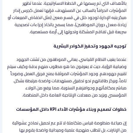
بالأهداف التي تم رسمها في الخطط الاستراتيجية. عندما تظهر
المؤشرات انحرافاً بالسالب عن المستهدف، فإنها تعمل كجرس إنذار
مبكر ينبه الإدارة لوجود خلل في قسم معين (مثل انخفاض المبيعات أو
زيادة معدل دوران الموظفين)، مما يسمح باتخاذ إجراءات تصحيحية
سريعة قبل تفاقم المشكلة وتحولها إلى أزمة مستعصية.
توجيه الجهود وتحفيز الكوادر البشرية
عندما يغيب النظام القياسي، يعاني الموظفون من تشتت الجهود
وضبابية الرؤية، حيث لا يعرفون ما هو مطلوب منهم بدقة وكيف سيتم
تقييم جهودهم. وجود المؤشرات الموثقة يمنح فريق العمل وضوحاً
تاماً، ويركز طاقاتهم نحو تحقيق مستهدفات واضحة مرتبطة بشكل
مباشر بمكافآتهم وحوافزهم السنوية، مما يرفع من الولاء
المؤسسي ويزيد من معدلات الإنتاجية العامة داخل المنظمة.
خطوات تصميم وبناء مؤشرات الأداء KPI داخل المؤسسات
إن صياغة منظومة قياس متكاملة لا تتم عبر تحميل نماذج عشوائية
من الإنترنت، بل تتطلب منهجية علمية وميدانية واضحة يقوم بها