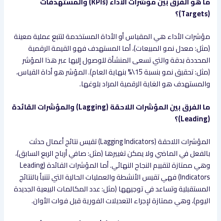
ما هو الفرق بين مؤشرات الأداء (KPIs) والمستهدفات
(Targets)؟
مؤشرات الأداء هي المقياس أو الأداة المستخدمة لتتبع عملية معينة
(مثل: معدل نمو المبيعات)، أما المستهدف فهو القيمة الرقمية
المحددة بدقة والتي تسعى المنشأة للوصول إليها عبر هذا المؤشر
(مثل: تحقيق نمو بنسبة 15\% بنهاية العام). المؤشر هو أداة القياس،
والمستهدف هو الغاية الرقمية المراد بلوغها.
ما الفرق بين المؤشرات اللاحقة (Lagging) والمؤشرات القائدة
(Leading)؟
المؤشرات اللاحقة (Lagging Indicators) تقيس نتائج أعمال حدثت
بالفعل في الماضي ولا يمكن تغييرها (مثل: صافي أرباح الربع السابق)،
وهي ممتازة لتقييم النجاح النهائي. أما المؤشرات القائدة (Leading
Indicators) فهي تقيس الأنشطة والعمليات الحالية التي تتنبأ بالنتائج
المستقبلية وتساعد في توجيهها (مثل: عدد المكالمات البيعية الجديدة
اليوم)، وهي ممتازة لإجراء التعديلات الفورية قبل فوات الأوان.