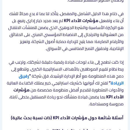
في ختام هذا الدليل الشامل والمفصل، يتأكد لنا بما لا يدع مجالاً للشك
أن بناء وتفعيل
مؤشرات الأداء KPI
لم يعد مجرد خيار إداري رفيع، بل
هو الركيزة الأساسية والشرط الجوهري الذي يضمن للمنشآت الانتقال
من العشوائية والارتجال إلى الانضباط المؤسسي المبني على الحقائق
والأرقام الصارمة؛ مما يتيح للإدارة حماية أصول الشركة، وتعزيز
الإنتاجية، وتحقيق التميز المنافس في الأسواق.
إذا كنت تطمح إلى بناء لوحات قيادة رقمية دقيقة لشركتك، وترغب في
ربط نظام تقييم الموظفين بالأهداف الاستراتيجية الكبرى، وتتطلع إلى
دمج هذه المنظومة مع أطر الإدارة الرشيدة، فإن شركة
“
رفيق
الريادة
“
تفتح لك أبوابها كشريك استراتيجي خبير يمتلك الكفاءة العالية
والأدوات المتطورة لتقديم أفضل منظومة مخصصة من
مؤشرات
الأداء KPI
بما يضمن قيادة منشأتك نحو ريادة المستقبل بخطى ثابتة،
مدروسة ومستدامة.
أسئلة شائعة حول مؤشرات الأداء KPI (ذات نسبة بحث عالية)