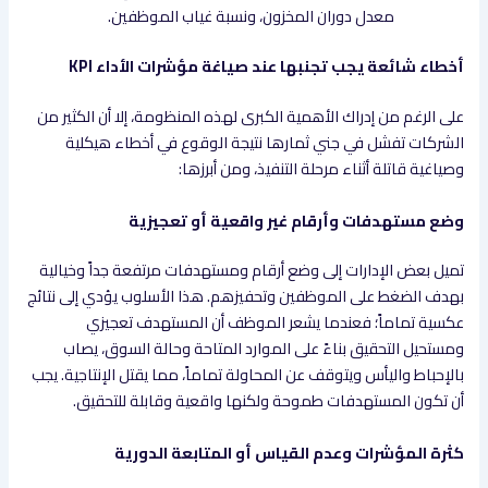
معدل دوران المخزون، ونسبة غياب الموظفين.
أخطاء شائعة يجب تجنبها عند صياغة مؤشرات الأداء KPI
على الرغم من إدراك الأهمية الكبرى لهذه المنظومة، إلا أن الكثير من
الشركات تفشل في جني ثمارها نتيجة الوقوع في أخطاء هيكلية
وصياغية قاتلة أثناء مرحلة التنفيذ، ومن أبرزها:
وضع مستهدفات وأرقام غير واقعية أو تعجيزية
تميل بعض الإدارات إلى وضع أرقام ومستهدفات مرتفعة جداً وخيالية
بهدف الضغط على الموظفين وتحفيزهم. هذا الأسلوب يؤدي إلى نتائج
عكسية تماماً؛ فعندما يشعر الموظف أن المستهدف تعجيزي
ومستحيل التحقيق بناءً على الموارد المتاحة وحالة السوق، يصاب
بالإحباط واليأس ويتوقف عن المحاولة تماماً، مما يقتل الإنتاجية. يجب
أن تكون المستهدفات طموحة ولكنها واقعية وقابلة للتحقيق.
كثرة المؤشرات وعدم القياس أو المتابعة الدورية