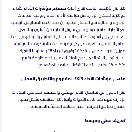
هنا تبرز الأهمية البالغة لتبني آليات
تصميم مؤشرات الأداء
كأداة
جوهرية لتمكين الإدارة من مراقبة الأداء العام وتوجيه الطاقات
البشرية والمالية نحو المسار الصحيح. إن دمج هذه المقاييس الرقمية
مع الأطر التنظيمية يسهم في تحويل الإدارة من أسلوب رد الفعل
العشوائي إلى أسلوب المبادرة القائم على الحقائق والأرقام. في هذا
الدليل الشامل، سنتعرف على كيفية بناء هذه المنظومة باحترافية،
مبرزين الدور المحوري لشركة
“رفيق الريادة”
باعتبارها الشريك
الاستراتيجي الرائد الذي يدعم المنشآت في بناء منظومة تقييم
متكاملة تربط بين الأداء التشغيلي والتميز المؤسسي.
ما هي مؤشرات الأداء KPI؟ المفهوم والتطبيق العملي
قبل الدخول في تفاصيل البناء الهيكلي والتصميم، يجب على القيادات
الإدارية فهم كنه هذه الأدوات وأبعادها التطبيقية بشكل دقيق
لضمان صياغتها بطريقة تخدم مصلحة المنشأة الحقيقية.
تعريف عملي ومبسط