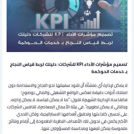
تصميم مؤشرات الأداء KPI للشركات: دليلك لربط قياس النجاح
بـ خدمات الحوكمة
لا يمكن لإدارة أي منشأة أن تقود سفينتها نحو النجاح والاستدامة دون
امتلاك أدوات دقيقة تعكس الواقع التشغيلي والمالي بوضوح؛
فالقاعدة الإدارية الشهيرة تقول: “ما لا يمكن قياسه، لا يمكن إدارته،
وبالتالي لا يمكن تطويره”. في بيئة الأعمال المعاصرة، تتنافس الشركات
على تحسين كفاءتها وتحقيق أهدافها الاستراتيجية، ولكن التحدي
الأكبر يكمن في تحويل تلك الأهداف النظرية الطموحة إلى أرقام ونتائج
ملموسة يمكن تتبعها ومحاسبة المسؤولين عنها.