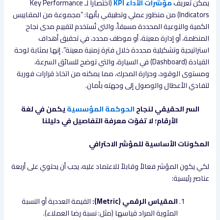
يمكن تعريف
مؤشرات الأداء KPI
(اختصاراً لـ Key Performance
Indicators) من منظور عملي وتطبيقي بأنها: “مجموعة من المقاييس
الكمية والنوعية المحددة مسبقاً، والتي تُستخدم لتقييم مدى نجاح
المنظمة، أو إدارة معينة، أو موظف محدد، في تحقيق أهداف
استراتيجية وتشكيلية محددة خلال فترة زمنية معينة”. إنها بمثابة لوحة
القيادة (Dashboard) في السيارة، والتي توضح للسائق السرعة،
ومستوى الوقود، وحرارة المحرك، مما يمكنه من اتخاذ قرارات فورية
لتفادي الأعطال والوصول إلى وجهته بأمان.
السر الحقيقي لنجاح
الحوكمة المؤسسية
يكمن في لغة
الأرقام؛ لا تفوّت معرفة التفاصيل في دليلنا
المكونات الأساسية للمؤشر الاحترافي
لكي يكون المؤشر فعالاً وقابلاً للاعتماد عليه، يجب أن يحتوي على أربعة
عناصر رئيسية:
المقياس الرقمي (Metric):
القيمة العددية أو النسبة
المئوية المراد قياسها (مثل: نسبة رضا العملاء).