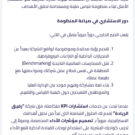
الأمثل لبناء منظومة قياس متينة ومستدامة تحقق الأهداف.
دور الاستشاري في صياغة المنظومة
يلعب الخبير الخارجي دوراً حيوياً يتمثل في الآتي:
تقديم رؤية محايدة وموضوعية لواقع الشركة بعيداً عن
الانحيازات الداخلية أو النزاعات البيروقراطية.
نقل الممارسات العالمية الناجحة (Benchmarking)
المطبقة في نفس قطاع عمل شركتك ومواءمتها مع
طبيعة عملك.
بناء لغة مشتركة وفهم موحد بين الإدارة العليا
والموظفين التنفيذيين حول كيفية القياس والتقييم.
عندما تبحث عن خدمات
استشارات KPI
متكاملة، فإن شركة
“رفيق
الريادة”
تقدم لك الحلول الشاملة التي تبدأ من تحليل أهدافك
الاستراتيجية، مروراً بـ
تصميم مؤشرات الأداء
المخصصة، وصولاً إلى
تدريب كوادرك البشرية على استخدام لوحات القيادة الذكية لتتبع الأداء
وضمان التطوير المستمر لمنشأتك.