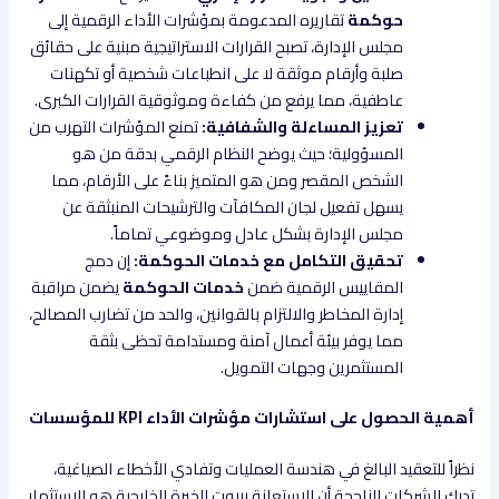
حوكمة
تقاريره المدعومة بمؤشرات الأداء الرقمية إلى
مجلس الإدارة، تصبح القرارات الاستراتيجية مبنية على حقائق
صلبة وأرقام موثقة لا على انطباعات شخصية أو تكهنات
عاطفية، مما يرفع من كفاءة وموثوقية القرارات الكبرى.
تعزيز المساءلة والشفافية:
تمنع المؤشرات التهرب من
المسؤولية؛ حيث يوضح النظام الرقمي بدقة من هو
الشخص المقصر ومن هو المتميز بناءً على الأرقام، مما
يسهل تفعيل لجان المكافآت والترشيحات المنبثقة عن
مجلس الإدارة بشكل عادل وموضوعي تماماً.
تحقيق التكامل مع خدمات الحوكمة:
إن دمج
المقاييس الرقمية ضمن
خدمات الحوكمة
يضمن مراقبة
إدارة المخاطر والالتزام بالقوانين، والحد من تضارب المصالح،
مما يوفر بيئة أعمال آمنة ومستدامة تحظى بثقة
المستثمرين وجهات التمويل.
أهمية الحصول على استشارات مؤشرات الأداء KPI للمؤسسات
نظراً للتعقيد البالغ في هندسة العمليات وتفادي الأخطاء الصياغية،
تدرك الشركات الناجحة أن الاستعانة ببيوت الخبرة الخارجية هو الاستثمار