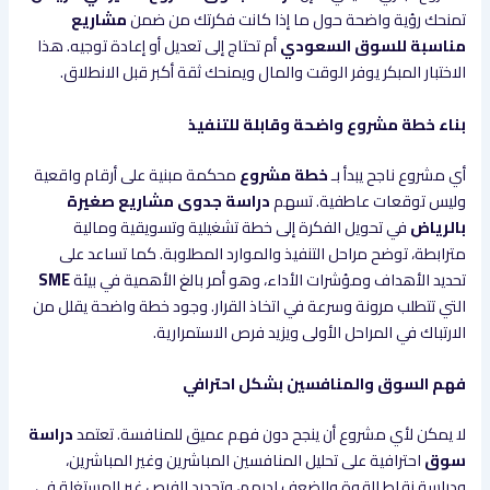
تمنحك رؤية واضحة حول ما إذا كانت فكرتك من ضمن
مشاريع
مناسبة للسوق السعودي
أم تحتاج إلى تعديل أو إعادة توجيه. هذا
الاختبار المبكر يوفر الوقت والمال ويمنحك ثقة أكبر قبل الانطلاق.
بناء خطة مشروع واضحة وقابلة للتنفيذ
أي مشروع ناجح يبدأ بـ
خطة مشروع
محكمة مبنية على أرقام واقعية
وليس توقعات عاطفية. تسهم
دراسة جدوى مشاريع صغيرة
بالرياض
في تحويل الفكرة إلى خطة تشغيلية وتسويقية ومالية
مترابطة، توضح مراحل التنفيذ والموارد المطلوبة. كما تساعد على
تحديد الأهداف ومؤشرات الأداء، وهو أمر بالغ الأهمية في بيئة
SME
التي تتطلب مرونة وسرعة في اتخاذ القرار. وجود خطة واضحة يقلل من
الارتباك في المراحل الأولى ويزيد فرص الاستمرارية.
فهم السوق والمنافسين بشكل احترافي
لا يمكن لأي مشروع أن ينجح دون فهم عميق للمنافسة. تعتمد
دراسة
سوق
احترافية على تحليل المنافسين المباشرين وغير المباشرين،
ودراسة نقاط القوة والضعف لديهم، وتحديد الفرص غير المستغلة في