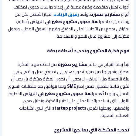
أدوات تحليل متقدمة وخبرة عملية في إعداد دراسات جدوى لمختلف
أنواع
مشاريع صغيرة
. ويُعد
رفيق الريادة
الخيار الأفضل لكل من
يبحث عن إعداد
دراسة جدوى مشروع صغير في الرياض
بأسلوب
احترافي يجمع بين التحليل المالي الدقيق وفهم السوق المحلي، ويحول
فكرتك إلى مشروع قابل للنمو والاستدامة.
فهم فكرة المشروع وتحديد أهدافه بدقة
تبدأ رحلة النجاح في عالم
مشاريع صغيرة
من لحظة فهم الفكرة
بعمق وتحويلها من مجرد تصور ذهني إلى نموذج عمل واقعي. في
بيئة تنافسية مثل الرياض، لا يكفي أن تكون الفكرة مبتكرة، بل يجب أن
تكون قابلة للتطبيق ضمن إطار
SME
وبما يتوافق مع متطلبات السوق
المحلي. ولهذا تُعد
دراسة جدوى مشروع صغير في الرياض
الخطوة
الأولى التي تساعد رائد الأعمال على اختبار الفكرة، وتحليل مدى
واقعيتها، وربطها بفرص
startup projects
التي تلبي احتياجات
العملاء الفعلية.
تحديد المشكلة التي يعالجها المشروع