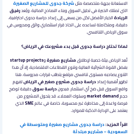
الاستعانة بجهة متخصصة مثل
شركة جدوى للمشاريع الصغيرة
التي تمتلك الخبرة في تحليل السوق وبناء النماذج المالية. ويُعد
رفيق
الريادة
الخيار الأفضل لكل من يسعى إلى إعداد دراسة جدوى احترافية،
دقيقة، ومتكاملة تساعده على اتخاذ قرار استثماري واثق ومدروس في
سوق الرياض التنافسي.
لماذا تحتاج دراسة جدوى قبل بدء مشروعك في الرياض؟
تُعد الرياض بيئة خصبة لإطلاق
مشاريع صغيرة
و
startup projects
بفضل القوة الشرائية العالية وتنوع القطاعات الاقتصادية، إلا أن هذا
التنوع يصاحبه مستوى تنافسي مرتفع يتطلب قرارات مدروسة. هنا
تظهر أهمية إعداد
دراسة جدوى مشروع صغير في الرياض
لفهم
واقع السوق قبل ضخ أي استثمار. فبدون
دراسة سوق
دقيقة توضح
حجم
market demand
وسلوك العملاء، قد يتحول المشروع من
فرصة واعدة إلى مخاطرة غير محسوبة، خاصة في عالم
SME
الذي
يعتمد على الإدارة الذكية للموارد.
اقرأ المزيد:
دراسة جدوى مشاريع صغيرة ومتوسطة في
السعودية – مشاريع مبتدئة