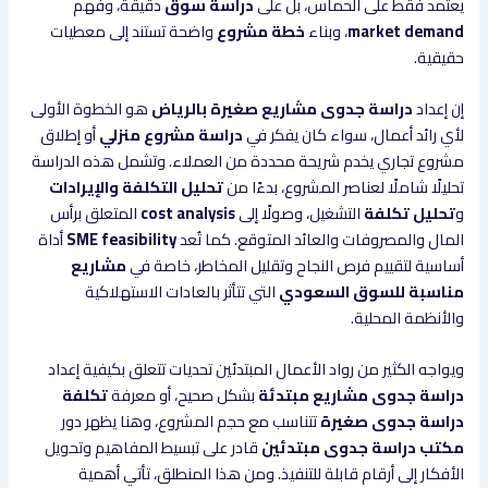
يعتمد فقط على الحماس، بل على
دراسة سوق
دقيقة، وفهم
market demand
، وبناء
خطة مشروع
واضحة تستند إلى معطيات
حقيقية.
إن إعداد
دراسة جدوى مشاريع صغيرة بالرياض
هو الخطوة الأولى
لأي رائد أعمال، سواء كان يفكر في
دراسة مشروع منزلي
أو إطلاق
مشروع تجاري يخدم شريحة محددة من العملاء. وتشمل هذه الدراسة
تحليلًا شاملًا لعناصر المشروع، بدءًا من
تحليل التكلفة والإيرادات
و
تحليل تكلفة
التشغيل، وصولًا إلى
cost analysis
المتعلق برأس
المال والمصروفات والعائد المتوقع. كما تُعد
SME feasibility
أداة
أساسية لتقييم فرص النجاح وتقليل المخاطر، خاصة في
مشاريع
مناسبة للسوق السعودي
التي تتأثر بالعادات الاستهلاكية
والأنظمة المحلية.
ويواجه الكثير من رواد الأعمال المبتدئين تحديات تتعلق بكيفية إعداد
دراسة جدوى مشاريع مبتدئة
بشكل صحيح، أو معرفة
تكلفة
دراسة جدوى صغيرة
تتناسب مع حجم المشروع، وهنا يظهر دور
مكتب دراسة جدوى مبتدئين
قادر على تبسيط المفاهيم وتحويل
الأفكار إلى أرقام قابلة للتنفيذ. ومن هذا المنطلق، تأتي أهمية