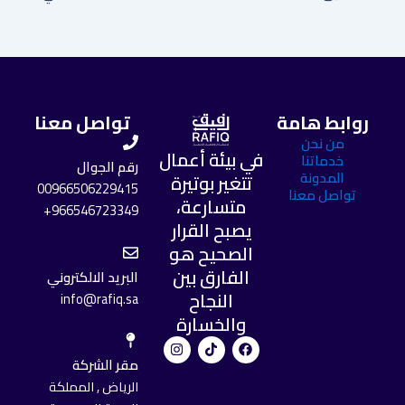
روابط هامة
تواصل معنا
من نحن
في بيئة أعمال
خدماتنا
رقم الجوال
المدونة
تتغير بوتيرة
00966506229415
تواصل معنا
متسارعة،
966546723349+
يصبح القرار
الصحيح هو
الفارق بين
البريد الالكتروني
النجاح
info@rafiq.sa
والخسارة
I
T
F
n
i
a
مقر الشركة
s
k
c
t
t
e
الرياض , المملكة
a
o
b