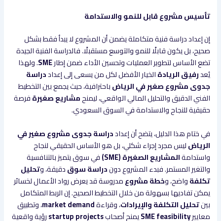
تأسيس مشروع قابل للنمو والاستدامة
إن إعداد دراسة فنية متكاملة يضمن أن المشروع لا يبدأ فقط بشكل
صحيح، بل يكون قابلًا للنمو والتوسع مستقبلًا. فالدراسة الفنية الجيدة
تضع الأساس لتطوير العمليات وتحسين الأداء ضمن إطار
SME
. ولهذا
يُعد
رفيق الريادة
الخيار الأفضل لكل من يسعى إلى إعداد
دراسة
جدوى مشروع صغير في الرياض
باحترافية، حيث يجمع بين التخطيط
الفني الدقيق والتحليل المالي الواقعي، ليمنح
مشاريع صغيرة
فرصة
حقيقية للنجاح والاستدامة في السوق السعودي.
في ختام هذا الدليل، يتضح أن إعداد
دراسة جدوى مشروع صغير في
الرياض
ليس مجرد إجراء شكلي، بل هو الأساس الحقيقي لنجاح
واستدامة
المشاريع الصغيرة (SME)
في سوق يتميز بالتنافسية
والتغير المستمر. فبدء المشروع دون
دراسة سوق
دقيقة، و
تحليل
تكلفة
واضح، و
خطة مشروع
مدروسة قد يعرض رواد الأعمال لخسائر
يمكن تفاديها بسهولة من خلال التخطيط الصحيح. إن الربط المتكامل
بين
تحليل التكلفة والإيرادات
، وقراءة
market demand
، وتطبيق
معايير
SME feasibility
يمنح أصحاب
startup projects
رؤية واقعية