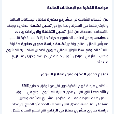
مواءمة الفكرة مع الإمكانات المالية
من الأخطاء الشائعة في
مشاريع صغيرة
تجاهل الإمكانات المالية
والتركيز فقط على الفكرة. وهنا يبرز دور
تحليل تكلفة
المشروع وربطه
بالأهداف المحددة. من خلال
تحليل التكلفة والإيرادات
و
cost
analysis
، يمكن لصاحب المشروع معرفة ما إذا كانت الفكرة تتناسب
مع رأس المال المتاح، وتقدير
تكلفة دراسة جدوى صغيرة
مقارنة
بالعائد المتوقع. هذا التوازن المالي ضروري لضمان استمرارية المشروع
وتجنب التعثر في المراحل الأولى، خاصة في
دراسة جدوى مشاريع
مبتدئة
.
تقييم جدوى الفكرة وفق معايير السوق
لا تكتمل مرحلة فهم الفكرة دون تقييمها وفق معايير
SME
feasibility
التي تقيس مدى قابلية المشروع للنجاح في السوق.
تشمل هذه المرحلة مقارنة الفكرة بالمشاريع القائمة، وتحليل
مستوى المنافسة، ومدى تقبل العملاء للخدمة أو المنتج. إن إعداد
دراسة جدوى مشروع صغير في الرياض
يتيح تقييم الفكرة بشكل