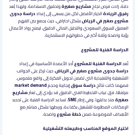
دقة، زادت فرص نجاح
مشاريع صغيرة
وتحقيق الاستدامة. ولهذا يُعد
رفيق الريادة
الخيار الأفضل لكل من يسعى إلى إعداد
دراسة جدوى
مشروع صغير في الرياض
بشكل احترافي، حيث يجمع بين الفهم
العميق للسوق السعودي والتحليل المالي الدقيق، ليمنح رواد الأعمال
رؤية واضحة وثقة أكبر في خطواتهم الاستثمارية.
الدراسة الفنية للمشروع
تُعد
الدراسة الفنية للمشروع
أحد الأعمدة الأساسية في إعداد
دراسة جدوى مشروع صغير في الرياض
، حيث تركز على الجوانب
التشغيلية والتنفيذية التي تضمن تحويل الفكرة إلى واقع ملموس.
فمهما كانت نتائج
دراسة سوق
إيجابية وحجم
market demand
مرتفعًا، فإن غياب التخطيط الفني الدقيق قد يؤدي إلى تعثر
مشاريع
صغيرة
منذ بدايتها. وفي إطار
SME
، تساعد الدراسة الفنية على تحديد
الإمكانات المطلوبة للتشغيل بكفاءة، وربطها بشكل مباشر مع
الأهداف الموضوعة ضمن
خطة مشروع
واضحة.
اختيار الموقع المناسب وطبيعته التشغيلية