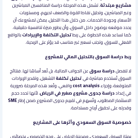
مشاريع مبتدئة
. تشمل هذه المرحلة دراسة المنافسين المباشرين
وغير المباشرين، وتحليل نقاط القوة والضعف لديهم، ومستويات
الأسعار، وجودة الخدمات. من خلال هذا التحليل، يمكن لمشروعك أن
يحدد موقعه بوضوح داخل السوق، وأن يطور ميزة تنافسية حقيقية.
كما تساعد هذه الخطوة على ربط
تحليل التكلفة والإيرادات
بالواقع
الفعلي للسوق، وتجنب تسعير غير مناسب قد يؤثر على الربحية.
ربط دراسة السوق بالتحليل المالي للمشروع
لا تنفصل
دراسة سوق
عن الجوانب المالية، بل تُعد أساسًا لها. فنتائج
السوق تُستخدم مباشرة في
تحليل تكلفة
التشغيل، وتقدير الإيرادات
المتوقعة، وإجراء
cost analysis
واقعي. وتُعد هذه المرحلة ضرورية
في إعداد
دراسة جدوى مشروع صغير في الرياض
، لأنها تحدد حجم
الاستثمار المطلوب، وتُسهم في تقييم جدوى المشروع ضمن إطار
SME
وقدرته على تحقيق أرباح مستدامة.
خصوصية السوق السعودي وأثرها على المشاريع
يمتاز السوق السعودي، ومدينة الرياض على وجه الخصوص، بخصائص