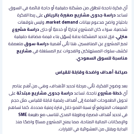
أي فكرة ناجحة تنطلق من مشكلة حقيقية أو حاجة قائمة في السوق.
تساعد
دراسة جدوى مشاريع صغيرة بالرياض
على ربط الفكرة
باحتياج واضح مدعوم ببيانات
market demand
، وليس بتوقعات
شخصية. سواء كان المشروع تجاريًا أو خدميًا أو حتى
دراسة مشروع
منزلي
، فإن تحديد المشكلة بدقة يُسهّل بناء قيمة مضافة حقيقية
تميز المشروع عن المنافسين. هنا تأتي أهمية
دراسة سوق
متعمقة
تكشف سلوك المستهلكين والفجوات غير المستغلة في
مشاريع
مناسبة للسوق السعودي
.
صياغة أهداف واضحة وقابلة للقياس
بعد وضوح الفكرة، تأتي مرحلة تحديد الأهداف، وهي من أهم عناصر
أي
خطة مشروع
ناجحة. تساعد
دراسة جدوى مشاريع مبتدئة
على
تحويل الطموحات العامة إلى أهداف رقمية قابلة للقياس، مثل حجم
المبيعات المتوقع أو نسبة النمو خلال فترة زمنية محددة. كما تساهم
في تحديد أهداف قصيرة وطويلة المدى تتناسب مع طبيعة
SME
والإمكانات المالية المتاحة، مما يمنح المشروع مسارًا واضحًا منذ
البداية ويقلل من العشوائية في القرارات.