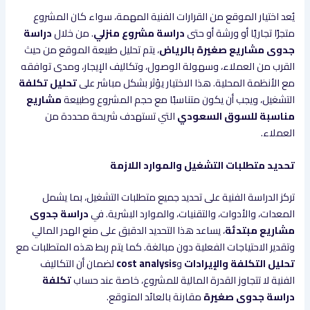
يُعد اختيار الموقع من القرارات الفنية المهمة، سواء كان المشروع
متجرًا تجاريًا أو ورشة أو حتى
دراسة مشروع منزلي
. من خلال
دراسة
جدوى مشاريع صغيرة بالرياض
، يتم تحليل طبيعة الموقع من حيث
القرب من العملاء، وسهولة الوصول، وتكاليف الإيجار، ومدى توافقه
مع الأنظمة المحلية. هذا الاختيار يؤثر بشكل مباشر على
تحليل تكلفة
التشغيل، ويجب أن يكون متناسبًا مع حجم المشروع وطبيعة
مشاريع
مناسبة للسوق السعودي
التي تستهدف شريحة محددة من
العملاء.
تحديد متطلبات التشغيل والموارد اللازمة
تركز الدراسة الفنية على تحديد جميع متطلبات التشغيل، بما يشمل
المعدات، والأدوات، والتقنيات، والموارد البشرية. في
دراسة جدوى
مشاريع مبتدئة
، يساعد هذا التحديد الدقيق على منع الهدر المالي
وتقدير الاحتياجات الفعلية دون مبالغة. كما يتم ربط هذه المتطلبات مع
تحليل التكلفة والإيرادات
و
cost analysis
لضمان أن التكاليف
الفنية لا تتجاوز القدرة المالية للمشروع، خاصة عند حساب
تكلفة
دراسة جدوى صغيرة
مقارنة بالعائد المتوقع.