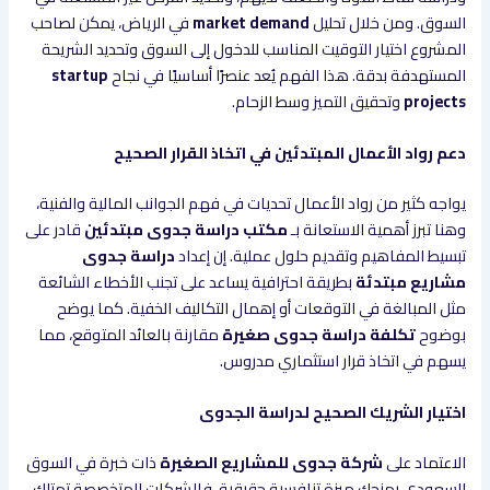
السوق. ومن خلال تحليل
market demand
في الرياض، يمكن لصاحب
المشروع اختيار التوقيت المناسب للدخول إلى السوق وتحديد الشريحة
المستهدفة بدقة. هذا الفهم يُعد عنصرًا أساسيًا في نجاح
startup
projects
وتحقيق التميز وسط الزحام.
دعم رواد الأعمال المبتدئين في اتخاذ القرار الصحيح
يواجه كثير من رواد الأعمال تحديات في فهم الجوانب المالية والفنية،
وهنا تبرز أهمية الاستعانة بـ
مكتب دراسة جدوى مبتدئين
قادر على
تبسيط المفاهيم وتقديم حلول عملية. إن إعداد
دراسة جدوى
مشاريع مبتدئة
بطريقة احترافية يساعد على تجنب الأخطاء الشائعة
مثل المبالغة في التوقعات أو إهمال التكاليف الخفية. كما يوضح
بوضوح
تكلفة دراسة جدوى صغيرة
مقارنة بالعائد المتوقع، مما
يسهم في اتخاذ قرار استثماري مدروس.
اختيار الشريك الصحيح لدراسة الجدوى
الاعتماد على
شركة جدوى للمشاريع الصغيرة
ذات خبرة في السوق
السعودي يمنحك ميزة تنافسية حقيقية. فالشركات المتخصصة تمتلك