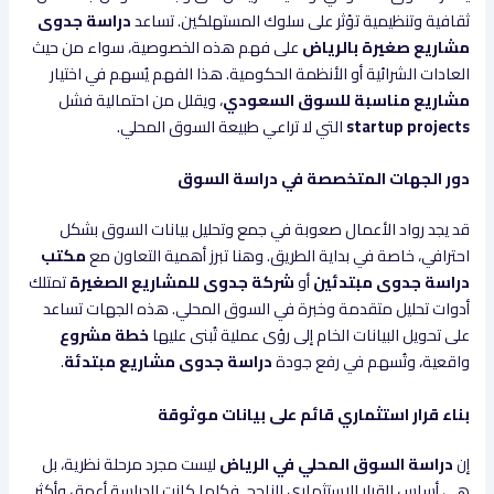
ثقافية وتنظيمية تؤثر على سلوك المستهلكين. تساعد
دراسة جدوى
مشاريع صغيرة بالرياض
على فهم هذه الخصوصية، سواء من حيث
العادات الشرائية أو الأنظمة الحكومية. هذا الفهم يُسهم في اختيار
مشاريع مناسبة للسوق السعودي
، ويقلل من احتمالية فشل
startup projects
التي لا تراعي طبيعة السوق المحلي.
دور الجهات المتخصصة في دراسة السوق
قد يجد رواد الأعمال صعوبة في جمع وتحليل بيانات السوق بشكل
احترافي، خاصة في بداية الطريق. وهنا تبرز أهمية التعاون مع
مكتب
دراسة جدوى مبتدئين
أو
شركة جدوى للمشاريع الصغيرة
تمتلك
أدوات تحليل متقدمة وخبرة في السوق المحلي. هذه الجهات تساعد
على تحويل البيانات الخام إلى رؤى عملية تُبنى عليها
خطة مشروع
واقعية، وتُسهم في رفع جودة
دراسة جدوى مشاريع مبتدئة
.
بناء قرار استثماري قائم على بيانات موثوقة
إن
دراسة السوق المحلي في الرياض
ليست مجرد مرحلة نظرية، بل
هي أساس القرار الاستثماري الناجح. فكلما كانت الدراسة أعمق وأكثر