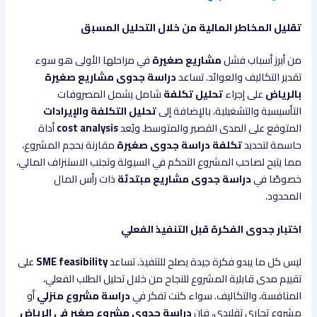
تقليل المخاطر المالية من خلال التحليل المسبق
من أبرز أسباب فشل
مشاريع صغيرة
في مراحلها الأولى هو سوء
تقدير التكاليف والعوائد. تساعد
دراسة جدوى مشاريع صغيرة
بالرياض
على إجراء
تحليل تكلفة
شامل يشمل المصروفات
التأسيسية والتشغيلية، بالإضافة إلى
تحليل التكلفة والإيرادات
المتوقع على المدى القصير والمتوسط. ويُعد
cost analysis
أداة
حاسمة لتحديد
تكلفة دراسة جدوى صغيرة
مقارنة بحجم المشروع،
مما يتيح لصاحب المشروع التحكم في السيولة وتجنب الاستنزاف المالي،
خصوصًا في
دراسة جدوى مشاريع مبتدئة
ذات رأس المال
المحدود.
اختبار جدوى الفكرة قبل التنفيذ الفعلي
ليس كل ما يبدو فكرة جيدة يصلح للتنفيذ. تساعد
SME feasibility
على
تقييم مدى قابلية المشروع للنجاح من خلال تحليل الطلب الفعلي،
المنافسة، والتكاليف. سواء كنت تفكر في
دراسة مشروع منزلي
أو
مشروع تجاري تقليدي، فإن
دراسة جدوى مشروع صغير في الرياض