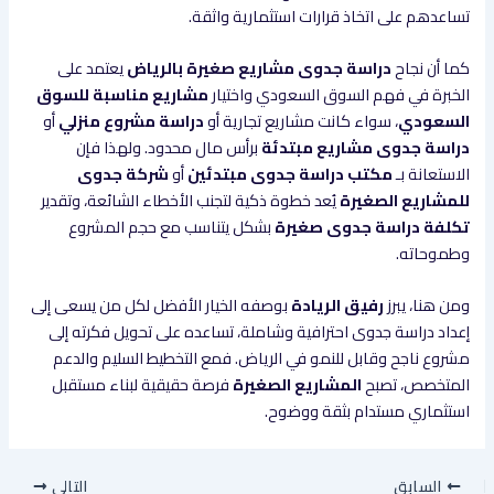
تساعدهم على اتخاذ قرارات استثمارية واثقة.
كما أن نجاح
دراسة جدوى مشاريع صغيرة بالرياض
يعتمد على
الخبرة في فهم السوق السعودي واختيار
مشاريع مناسبة للسوق
السعودي
، سواء كانت مشاريع تجارية أو
دراسة مشروع منزلي
أو
دراسة جدوى مشاريع مبتدئة
برأس مال محدود. ولهذا فإن
الاستعانة بـ
مكتب دراسة جدوى مبتدئين
أو
شركة جدوى
للمشاريع الصغيرة
يُعد خطوة ذكية لتجنب الأخطاء الشائعة، وتقدير
تكلفة دراسة جدوى صغيرة
بشكل يتناسب مع حجم المشروع
وطموحاته.
ومن هنا، يبرز
رفيق الريادة
بوصفه الخيار الأفضل لكل من يسعى إلى
إعداد دراسة جدوى احترافية وشاملة، تساعده على تحويل فكرته إلى
مشروع ناجح وقابل للنمو في الرياض. فمع التخطيط السليم والدعم
المتخصص، تصبح
المشاريع الصغيرة
فرصة حقيقية لبناء مستقبل
استثماري مستدام بثقة ووضوح.
السابق
التالي