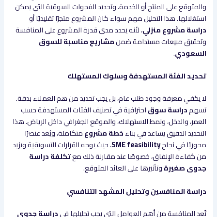
والمتوقع على المنتج أو الخدمة، وتحديد الفجوات السوقية التي يمكن
استغلالها. هذا التحليل مهم سواء كان المشروع متجرًا تقليديًا أو
دراسة مشروع منزلي
، لأنه يحدد مدى قدرة المشروع على المنافسة
وتحقيق مبيعات مستدامة ضمن
مشاريع مناسبة للسوق
السعودي
.
تحديد الفئة المستهدفة وسلوك المستهلك
لا يكفي معرفة وجود طلب عام، بل يجب تحديد من هم العملاء بدقة.
تسهم
دراسة سوق
احترافية في تصنيف الفئات المستهدفة حسب
العمر، والدخل، ونمط الاستهلاك، والموقع الجغرافي داخل الرياض. هذا
التحديد الدقيق يساعد في بناء
خطة مشروع
متكاملة، ويُعد عنصرًا
محوريًا في نجاح
SME feasibility
، حيث يوجه القرارات التسويقية ويزيد
من كفاءة الإنفاق، خصوصًا عند مقارنة ذلك مع
تكلفة دراسة
جدوى صغيرة
وتأثيرها على العائد المتوقع.
دراسة المنافسين وتحليل المشهد التنافسي
تُعد المنافسة من أهم العوامل التي يجب تحليلها في
دراسة جدوى