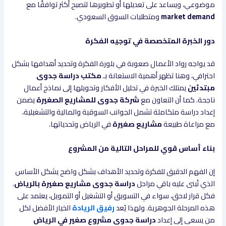
موضوعي، ويساعد على تعديلها أو تطويرها لتصبح أكثر توافقًا مع
market demand
ومتطلبات السوق السعودي.
دور الخبرة المتخصصة في توجيه الفكرة
قد يواجه رواد الأعمال صعوبة في بلورة الفكرة وتحديد أهدافها بشكل
احترافي، وهنا تظهر أهمية الاستعانة بـ
مكتب دراسة جدوى
مبتدئين
يمتلك الخبرة في تحليل الأفكار وتحويلها إلى نماذج أعمال
ناجحة. كما أن التعاون مع
شركة جدوى للمشاريع الصغيرة
يضمن
إعداد دراسة متكاملة تشمل الجوانب السوقية والمالية والتشغيلية،
مع مراعاة طبيعة
مشاريع صغيرة
في الرياض وتحدياتها.
بناء أساس قوي للمراحل التالية من المشروع
إن الفهم الدقيق للفكرة وتحديد الأهداف بشكل واضح يشكل الأساس
الذي تُبنى عليه باقي مراحل
دراسة جدوى مشاريع صغيرة بالرياض
.
فكل قرار لاحق، سواء في التسويق أو التشغيل أو التمويل، يعتمد على
هذه المرحلة الجوهرية. ولهذا يُعد
رفيق الريادة
الخيار الأفضل لكل
من يسعى إلى إعداد
دراسة جدوى مشروع صغير في الرياض