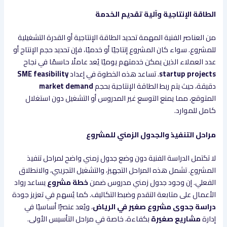
الطاقة الإنتاجية وآلية تقديم الخدمة
من العناصر الفنية المهمة تحديد الطاقة الإنتاجية أو القدرة التشغيلية
للمشروع. سواء كان المشروع إنتاجيًا أو خدميًا، فإن تحديد حجم الإنتاج أو
عدد العملاء الذين يمكن خدمتهم يوميًا يُعد عاملًا حاسمًا في نجاح
startup projects
. تساعد هذه الخطوة في إعداد
SME feasibility
دقيقة، حيث يتم ربط الطاقة الإنتاجية بحجم
market demand
المتوقع، مما يمنع التوسع غير المدروس أو التشغيل دون استغلال
كامل للموارد.
مراحل التنفيذ والجدول الزمني للمشروع
لا تكتمل الدراسة الفنية دون وضع جدول زمني واضح لمراحل تنفيذ
المشروع. تشمل هذه المراحل التجهيز، والتشغيل التجريبي، والانطلاق
الفعلي. إن وجود جدول زمني مدروس ضمن
خطة مشروع
يساعد رواد
الأعمال على متابعة التقدم وضبط التكاليف. كما يُسهم في تعزيز جودة
دراسة جدوى مشروع صغير في الرياض
، ويُعد عنصرًا أساسيًا في
إدارة
مشاريع صغيرة
بكفاءة، خاصة في مراحل التأسيس الأولى.