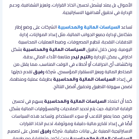
الأموال، بل يمتد ليشمل تحسين اتخاذ القرارات، وتعزيز الشفافية، ودعم
الإدارة في تحقيق أهدافها الاستراتيجية.
تساعد
السياسات المالية والمحاسبية
الشركات على وضع إطار
متكامل لإدارة جميع الجوانب المالية، مثل إعداد الموازنات، إدارة
التدفقات النقدية، تنظيم المصروفات، وضبط العمليات المحاسبية
اليومية. ومن خلال تطبيق
السياسات المالية والمحاسبية
بشكل
احترافي، يمكن للإدارة و
التيم ليدر
متابعة الأداء المالي بدقة،
واكتشاف أي انحرافات أو أخطاء في الوقت المناسب، مما يقلل من
المخاطر المالية ويعزز الاستقرار المؤسسي. شركة
رفيق
تقدم خبرتها
في إعداد
السياسات المالية والمحاسبية
بطريقة عملية ومنظمة،
تضمن سهولة التطبيق وتحقيق أفضل النتائج.
كما أن اعتماد
السياسات المالية والمحاسبية
يسهم في تحسين
الرقابة الداخلية، حيث يتم تحديد الصلاحيات والمسؤوليات المالية بشكل
واضح، مما يمنع التلاعب أو سوء الاستخدام. وتساعد هذه السياسات
أيضًا في إعداد تقارير مالية دقيقة وموثوقة، تدعم اتخاذ القرارات
الاستراتيجية المبنية على بيانات حقيقية. شركة
رفيق
تعمل على تصميم
السياسات المالية والمحاسبية
بحيث تكون متوافقة مع طبيعة