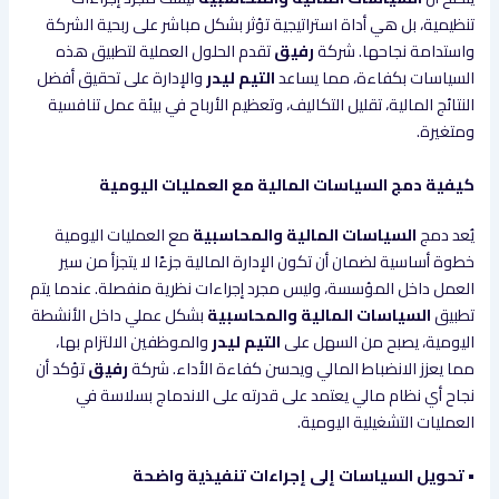
تنظيمية، بل هي أداة استراتيجية تؤثر بشكل مباشر على ربحية الشركة
واستدامة نجاحها. شركة
رفيق
تقدم الحلول العملية لتطبيق هذه
السياسات بكفاءة، مما يساعد
التيم ليدر
والإدارة على تحقيق أفضل
النتائج المالية، تقليل التكاليف، وتعظيم الأرباح في بيئة عمل تنافسية
ومتغيرة.
كيفية دمج السياسات المالية مع العمليات اليومية
يُعد دمج
السياسات المالية والمحاسبية
مع العمليات اليومية
خطوة أساسية لضمان أن تكون الإدارة المالية جزءًا لا يتجزأ من سير
العمل داخل المؤسسة، وليس مجرد إجراءات نظرية منفصلة. عندما يتم
تطبيق
السياسات المالية والمحاسبية
بشكل عملي داخل الأنشطة
اليومية، يصبح من السهل على
التيم ليدر
والموظفين الالتزام بها،
مما يعزز الانضباط المالي ويحسن كفاءة الأداء. شركة
رفيق
تؤكد أن
نجاح أي نظام مالي يعتمد على قدرته على الاندماج بسلاسة في
العمليات التشغيلية اليومية.
• تحويل السياسات إلى إجراءات تنفيذية واضحة