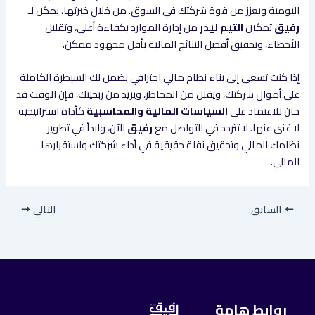
اليومية ويعزز من قوة شركتك في السوق. من خلال خبرتها، يمكن لـ
رفيق
تمكين
التيم ليدر
من إدارة الموارد بكفاءة أعلى، وتقليل
الأخطاء، وتحقيق أفضل النتائج المالية بأقل مجهود ممكن.
إذا كنت تسعى إلى بناء نظام مالي احترافي يضمن لك السيطرة الكاملة
على أموال شركتك، ويقلل من المخاطر، ويزيد من ربحيتك، فإن الوقت قد
حان للاعتماد على
السياسات المالية والمحاسبية
كأداة استراتيجية
لا غنى عنها. لا تتردد في التواصل مع
رفيق
الآن، وابدأ في تطوير
نظامك المالي وتحقيق نقلة حقيقية في أداء شركتك واستقرارها
المالي.
السابق
التالي
روابط هامة