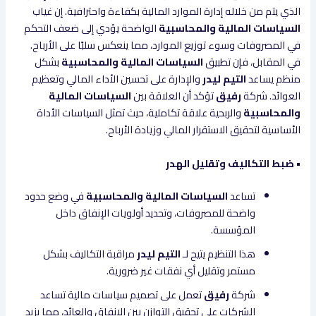
الذي يتم من خلاله إدارة الموارد المالية بكفاءة واحترافية. إن غياب
السياسات المالية والمحاسبية
الواضحة يؤدي إلى ضعف التحكم
في المصروفات وسوء توزيع الموارد، مما ينعكس سلبًا على الأرباح.
في المقابل، فإن تطبيق
السياسات المالية والمحاسبية
بشكل
منظم يساعد
التيم ليدر
والإدارة على تحسين الأداء المالي وتعظيم
العوائد. شركة
رفيق
تؤكد أن العلاقة بين
السياسات المالية
والمحاسبية
والربحية علاقة تكاملية، حيث تمثل السياسات الأداة
الأساسية لتحقيق الاستقرار المالي وزيادة الأرباح.
• ضبط التكاليف وتقليل الهدر
تساعد
السياسات المالية والمحاسبية
في وضع حدود
واضحة للمصروفات، وتحديد أولويات الإنفاق داخل
المؤسسة.
هذا التنظيم يتيح لـ
التيم ليدر
مراقبة التكاليف بشكل
مستمر وتقليل أي نفقات غير ضرورية.
شركة
رفيق
تعمل على تصميم سياسات مالية تساعد
الشركات على تحقيق التوازن بين الإنفاق والعائد، مما يزيد