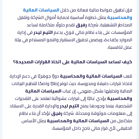
فإن تطبيق ضوابط مالية فعالة من خلال
السياسات المالية
والمحاسبية
يمثل خطوة أساسية لحماية أموال الشركة وتقليل
المخاطر التشغيلية. شركة
رفيق
تقدم حلولًا متكاملة تساعد
المؤسسات على بناء نظام مالي قوي، يدعم
التيم ليدر
في إدارة
الموارد بكفاءة، ويضمن تحقيق الاستقرار والنمو المستدام في بيئة
عمل تنافسية.
كيف تساعد السياسات المالية على اتخاذ القرارات الصحيحة؟
تلعب
السياسات المالية والمحاسبية
دورًا جوهريًا في دعم الإدارة
لاتخاذ قرارات دقيقة ومدروسة، حيث توفر إطارًا واضحًا لتنظيم البيانات
المالية وتحليلها بشكل منهجي. إن غياب
السياسات المالية
والمحاسبية
يؤدي غالبًا إلى قرارات عشوائية تعتمد على التقديرات
الشخصية، بينما وجودها يمنح
التيم ليدر
والإدارة القدرة على الاستناد
إلى معلومات موثوقة ومحدثة. شركة
رفيق
تؤكد أن بناء نظام
متكامل من
السياسات المالية والمحاسبية
يمثل الأساس
الحقيقي لأي قرار مالي ناجح داخل المؤسسة.