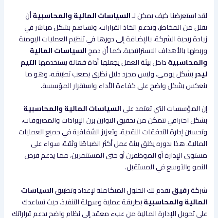
لقد استعرضنا كيف يمكن لـ
السياسات المالية والمحاسبية
أن
تقلل من المخاطر، وتدعم اتخاذ القرارات، وتساهم بشكل مباشر في
زيادة ربحية الشركة، بالإضافة إلى دورها في تنظيم العمليات اليومية
وربطها بالأهداف الاستراتيجية. كما أن دمج
السياسات المالية
والمحاسبية
داخل بيئة العمل يجعلها أداة فعالة يستخدمها
التيم
ليدر
بشكل يومي، وليس مجرد دليل نظري يصعب تطبيقه، وهو ما
ينعكس بشكل واضح على كفاءة الأداء واستقرار المؤسسة.
إن المؤسسات التي تعتمد على
السياسات المالية والمحاسبية
بشكل احترافي تتمكن من تحقيق التوازن بين الإيرادات والمصروفات،
وتحسين إدارة التدفقات النقدية، وتعزيز الشفافية في جميع العمليات
المالية. هذا بدوره يخلق بيئة عمل أكثر انضباطًا وثقة، سواء على
مستوى الإدارة أو الموظفين أو حتى المستثمرين، مما يدعم فرص
النمو والتوسع في المستقبل.
شركة
رفيق
تقدم لك الحلول المتكاملة لإعداد وتطبيق
السياسات
المالية والمحاسبية
بطريقة عملية وسهلة التنفيذ، حيث تساعدك
على تحويل الإدارة المالية من عبء معقد إلى نظام واضح يدعم قراراتك