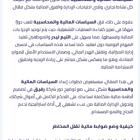
كل نشاط تجاري، وتلبي احتياجات الإدارة والفرق المالية بشكل فعّال.
علاوة على ذلك، فإن
السياسات المالية والمحاسبية
تلعب دورًا
مهمًا في تعزيز كفاءة العمليات التشغيلية، حيث يتم توحيد الإجراءات
المالية وتبسيطها، مما يسهل على
التيم ليدر
والموظفين تنفيذ
المهام اليومية دون تعقيد. كما تساعد هذه السياسات في تحسين
إدارة الميزانية، وتقليل الهدر المالي، وضمان الاستخدام الأمثل للموارد
المتاحة، وهو ما ينعكس بشكل مباشر على زيادة الربحية وتحقيق
الاستدامة المالية.
في هذا المقال، سنستعرض خطوات إعداد
السياسات المالية
والمحاسبية
بشكل عملي، مع توضيح دور شركة
رفيق
في تصميم
أنظمة مالية متكاملة تساعدك على التحكم الكامل في أموال شركتك،
وتحويل الإدارة المالية من عبء تشغيلي إلى أداة استراتيجية تدعم
النجاح والنمو المستدام.
كيفية وضع ضوابط مالية تقلل المخاطر