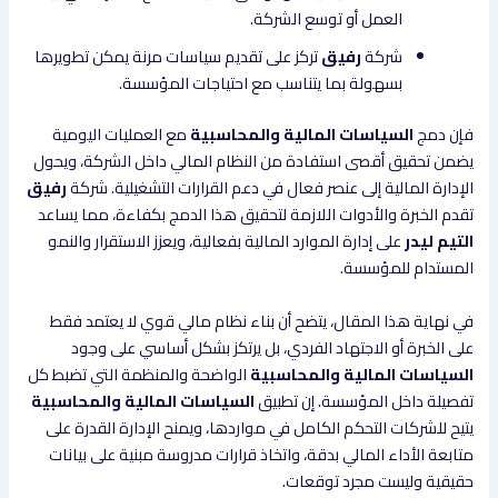
العمل أو توسع الشركة.
شركة
رفيق
تركز على تقديم سياسات مرنة يمكن تطويرها
بسهولة بما يتناسب مع احتياجات المؤسسة.
فإن دمج
السياسات المالية والمحاسبية
مع العمليات اليومية
يضمن تحقيق أقصى استفادة من النظام المالي داخل الشركة، ويحول
الإدارة المالية إلى عنصر فعال في دعم القرارات التشغيلية. شركة
رفيق
تقدم الخبرة والأدوات اللازمة لتحقيق هذا الدمج بكفاءة، مما يساعد
التيم ليدر
على إدارة الموارد المالية بفعالية، ويعزز الاستقرار والنمو
المستدام للمؤسسة.
في نهاية هذا المقال، يتضح أن بناء نظام مالي قوي لا يعتمد فقط
على الخبرة أو الاجتهاد الفردي، بل يرتكز بشكل أساسي على وجود
السياسات المالية والمحاسبية
الواضحة والمنظمة التي تضبط كل
تفصيلة داخل المؤسسة. إن تطبيق
السياسات المالية والمحاسبية
يتيح للشركات التحكم الكامل في مواردها، ويمنح الإدارة القدرة على
متابعة الأداء المالي بدقة، واتخاذ قرارات مدروسة مبنية على بيانات
حقيقية وليست مجرد توقعات.