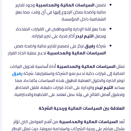
تضمن
السياسات المالية والمحاسبية
وجود تقارير
مالية واضحة يمكن الرجوع إليها في أي وقت، مما يعزز
الشفافية داخل المؤسسة.
هذا يعزز ثقة الإدارة والموظفين في القرارات المتخذة،
ويجعل
التيم ليدر
أكثر قدرة على تبرير قراراته.
شركة
رفيق
تركز على تصميم تقارير مالية واضحة ضمن
السياسات المالية والمحاسبية
لدعم عملية اتخاذ القرار.
تمثل
السياسات المالية والمحاسبية
أداة أساسية لتحويل البيانات
المالية إلى قرارات ذكية تدعم نمو الشركة واستقرارها. شركة
رفيق
توفر الخبرة والحلول العملية لتطبيق هذه السياسات بكفاءة، مما
يساعد
التيم ليدر
والإدارة على اتخاذ قرارات دقيقة، تقليل المخاطر،
وتحقيق أفضل النتائج في بيئة عمل تعتمد على التخطيط والاحترافية.
العلاقة بين السياسات المالية وربحية الشركة
تُعد
السياسات المالية والمحاسبية
من أهم العوامل التي تؤثر
بشكل مباشر على ربحية الشركات واستدامة نموها، حيث تمثل الإطار