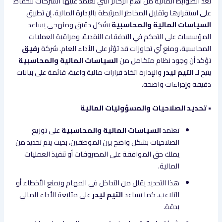
تُعد الضوابط المالية من أهم الركائز التي تعتمد عليها الشركات للحفاظ
على استقرارها وتقليل المخاطر المرتبطة بالإدارة المالية. إن تطبيق
السياسات المالية والمحاسبية
بشكل دقيق ومنهجي يساعد
المؤسسات على التحكم في التدفقات النقدية، ومراقبة العمليات
المحاسبية، ومنع أي تجاوزات قد تؤثر على الأداء العام. شركة
رفيق
تؤكد أن وجود نظام متكامل من
السياسات المالية والمحاسبية
يتيح لـ
التيم ليدر
والإدارة اتخاذ قرارات مالية واعية، قائمة على بيانات
دقيقة وإجراءات واضحة.
• تحديد الصلاحيات والمسؤوليات المالية
تعتمد
السياسات المالية والمحاسبية
على توزيع
الصلاحيات بشكل واضح بين الموظفين، بحيث يتم تحديد من
يملك حق الموافقة على المصروفات أو تنفيذ العمليات
المالية.
هذا التحديد يقلل من التداخل في المهام ويمنع الأخطاء أو
التلاعب، كما يساعد
التيم ليدر
على متابعة الأداء المالي
بدقة.