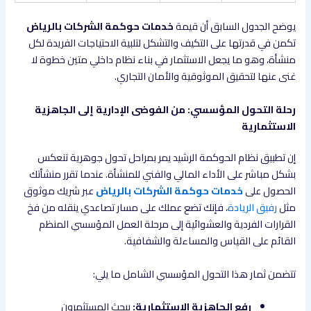
يوضح الجدول السابق أن قيمة
خدمات حوكمة الشركات بالرياض
تكمن في قدرتها على التكيف والتشكل لتلبية الاحتياجات الفريدة لكل
منشأة، وهو ما يجعل الاستثمار في بناء نظام داخلي متين خطوة لا
غنى عنها لتحقيق الموثوقية والأمان التجاري.
رحلة التحول المؤسسي: من الفوضى الإدارية إلى الجاهزية
الاستثمارية
إن تطبيق نظام الحوكمة الرشيد يمر بمراحل تحول جوهرية تنعكس
بشكل مباشر على الأداء المالي والفني للمنشأة. عندما تقرر منشأتك
الحصول على
خدمات حوكمة الشركات بالرياض
عبر شريك موثوق
مثل
رفيق الريادة
، فإنك تضع عملك على مسار تصاعدي ينقله من فخ
القرارات الفردية والعشوائية إلى مرحلة العمل المؤسسي المنظم
القائم على القياس والمساءلة والشفافية.
تتضمن ثمار هذا التحول المؤسسي الشامل ما يلي:
رفع الجاهزية الاستثمارية:
يبحث المستثمرون