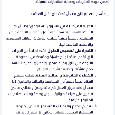
تضمن جودة المخرجات وحماية استثمارات الشركة.
إليك أهم المعايير التي يجب أن تبحث عنها قبل التعاقد:
الخبرة الميدانية في السوق السعودي:
يجب أن تمتلك
الشركة الاستشارية سجلاً حافلاً من الأعمال الناجحة داخل
المملكة، وفهماً دقيقاً لثقافة الشركات العائلية السعودية
والأنظمة الحاكمة لها.
القدرة على تخصيص الحلول:
ابتعد تماماً عن الجهات
التي تقدم نماذج لوائح جاهزة ومقيدة؛ في الحكومة
الناجحة هي التي يتم تصميمها وتفصيلها خصيصاً لتناسب
حجم منشأتك و طبيعة نشاطك التجاري.
الكفاءة القانونية والمالية الفنية:
يتطلب تصميم
النظام دمجاً دقيقاً بين المحاسبة والمالية والقانون، لذا
يجب أن يضم فريق العمل خبراء قانونيين ومحللين ماليين
قادرين على صياغة مواثيق اللجان ومصفوفات الصلاحيات
المالية باحترافية.
تقديم الدعم والتدريب المستمر:
لا تنتهي مهمة
المستشار الحقيقي بتسليم الوثائق، بل تمتد إلى تدريب