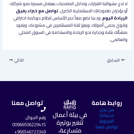
لا تدع عشوائية القرارات وتداخل الصلاحيات يعيقان مسيرة نمو شركتك
أو يؤخران طموحاتك الاستثمارية الكبرى.
تواصل مع خبراء رفيق
الريادة اليوم
، ودعنا نضع معاً حجر الأساس لنظام حوكمة احترافي
وقوي يحمي أصولك، ويعزز ثقة المستثمرين في مشروعك، ويقود
منشأتك بثقة وجدارة نحو الريادة والاستدامة في السوق المحلي
والعالمي.
السابق
التالي
روابط هامة
تواصل معنا
من نحن
في بيئة أعمال
خدماتنا
رقم الجوال
المدونة
تتغير بوتيرة
00966506229415
تواصل معنا
متسارعة،
966546723349+