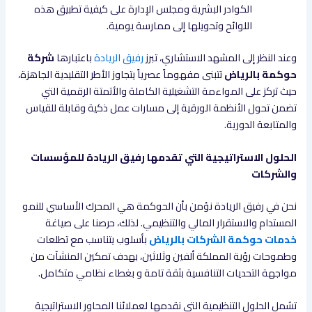
الكوادر البشرية ومجلس الإدارة على كيفية تطبيق هذه
اللوائح وتحويلها إلى ممارسة يومية.
وعند النظر إلى المشهد الاستشاري، تبرز
رفيق الريادة
باعتبارها
شركة
حوكمة بالرياض
تتبنى مفهوماً عصرياً يتجاوز الأطر التقليدية الجاهزة،
حيث تركز على المواءمة التشغيلية الكاملة والأتمتة الرقمية التي
تضمن تحول الأنظمة الورقية إلى مسارات عمل ذكية وقابلة للقياس
والمتابعة الدورية.
الحلول الاستراتيجية التي تقدمها رفيق الريادة للمؤسسات
والشركات
نحن في رفيق الريادة نؤمن بأن الحوكمة هي المحرك الأساسي للنمو
المستدام والاستقرار المالي والتنظيمي. لذلك، حرصنا على صياغة
خدمات حوكمة الشركات بالرياض
بأسلوب يتناسب مع تطلعات
وطموحات رؤية المملكة ألفين وثلاثين، بهدف تمكين المنشآت من
مواجهة التحديات التنافسية بثقة تامة و بغطاء نظامي متكامل.
تشمل الحلول التنظيمية التي نقدمها لعملائنا المحاور الاستراتيجية