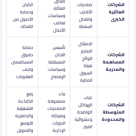
ميثاق
الشركات
صلاحيات
الكيان
العائلة
العائلية
الأقارب
وحماية
وسياسات
الكبرى
وانتقال
الأصول من
تعاقب
السلطة
التفكك
الأجيال
الامتثال
تأسيس
حماية
الصارم
الشركات
اللجان
حقوق
للوائح
المساهمة
المستقلة
المساهمين
هيئة
والمدرجة
وسياسات
وتجنب
السوق
الإفصاح
العقوبات
المالية
بناء
رفع
غياب
مصفوفة
الكفاءة
الشركات
الهياكل
الصلاحيات
التشغيلية
المتوسطة
الواضحة
وهيكلة
والجاهزية
والمحدودة
وعشوائية
الدورات
للتوسع
القرار
الإدارية
والتمويل