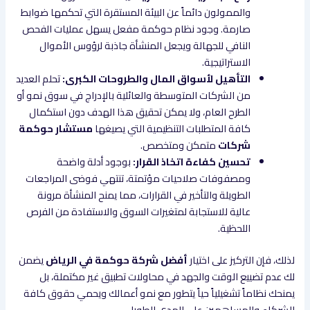
والممولون دائماً عن البيئة المستقرة التي تحكمها ضوابط
صارمة. وجود نظام حوكمة مفعل يسهل عمليات الفحص
النافي للجهالة ويجعل المنشأة جاذبة لرؤوس الأموال
الاستراتيجية.
التأهيل لأسواق المال والطروحات الكبرى:
تحلم العديد
من الشركات المتوسطة والعائلية بالإدراج في سوق نمو أو
الطرح العام، ولا يمكن تحقيق هذا الهدف دون استكمال
كافة المتطلبات التنظيمية التي يصيغها
مستشار حوكمة
شركات
متمكن ومتخصص.
تحسين كفاءة اتخاذ القرار:
بوجود أدلة واضحة
ومصفوفات صلاحيات مؤتمتة، تنتهي فوضى المراجعات
الطويلة والتأخير في القرارات، مما يمنح المنشأة مرونة
عالية للاستجابة لمتغيرات السوق والاستفادة من الفرص
اللحظية.
لذلك، فإن التركيز على اختيار
أفضل شركة حوكمة في الرياض
يضمن
لك عدم تضييع الوقت والجهد في محاولات تطبيق غير مكتملة، بل
يمنحك نظاماً تشغيلياً حياً يتطور مع نمو أعمالك ويحمي حقوق كافة
الشركاء والمساهمين على المدى الطويل.