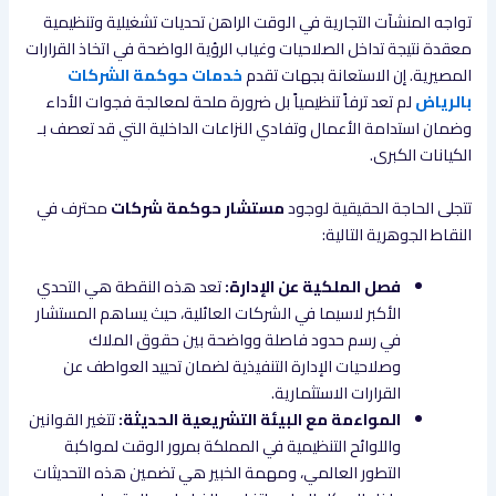
تواجه المنشآت التجارية في الوقت الراهن تحديات تشغيلية وتنظيمية
معقدة نتيجة تداخل الصلاحيات وغياب الرؤية الواضحة في اتخاذ القرارات
المصيرية. إن الاستعانة بجهات تقدم
خدمات حوكمة الشركات
بالرياض
لم تعد ترفاً تنظيمياً بل ضرورة ملحة لمعالجة فجوات الأداء
وضمان استدامة الأعمال وتفادي النزاعات الداخلية التي قد تعصف بـ
الكيانات الكبرى.
تتجلى الحاجة الحقيقية لوجود
مستشار حوكمة شركات
محترف في
النقاط الجوهرية التالية:
فصل الملكية عن الإدارة:
تعد هذه النقطة هي التحدي
الأكبر لاسيما في الشركات العائلية، حيث يساهم المستشار
في رسم حدود فاصلة وواضحة بين حقوق الملاك
وصلاحيات الإدارة التنفيذية لضمان تحييد العواطف عن
القرارات الاستثمارية.
المواءمة مع البيئة التشريعية الحديثة:
تتغير القوانين
واللوائح التنظيمية في المملكة بمرور الوقت لمواكبة
التطور العالمي، ومهمة الخبير هي تضمين هذه التحديثات