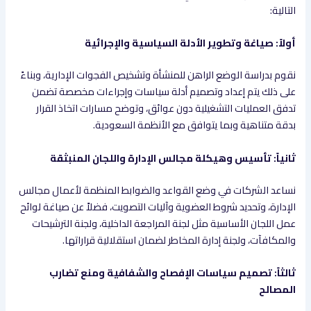
التالية:
أولاً: صياغة وتطوير الأدلة السياسية والإجرائية
نقوم بدراسة الوضع الراهن للمنشأة وتشخيص الفجوات الإدارية، وبناءً
على ذلك يتم إعداد وتصميم أدلة سياسات وإجراءات مخصصة تضمن
تدفق العمليات التشغيلية دون عوائق، وتوضح مسارات اتخاذ القرار
بدقة متناهية وبما يتوافق مع الأنظمة السعودية.
ثانياً: تأسيس وهيكلة مجالس الإدارة واللجان المنبثقة
نساعد الشركات في وضع القواعد والضوابط المنظمة لأعمال مجالس
الإدارة، وتحديد شروط العضوية وآليات التصويت، فضلاً عن صياغة لوائح
عمل اللجان الأساسية مثل لجنة المراجعة الداخلية، ولجنة الترشيحات
والمكافآت، ولجنة إدارة المخاطر لضمان استقلالية قراراتها.
ثالثاً: تصميم سياسات الإفصاح والشفافية ومنع تضارب
المصالح