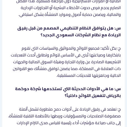
المالية أو القرارات الاستراتيجية دون مراجعة مستقرة. هذا الفصل
الصارم يحجم فرص حدوث الأخطاء البشرية أو التجاوزات الإدارية
والمالية، ويضمن حماية أصول وموارد المنشأة بشكل استباقي.
س: هل يتوافق النظام التنظيمي المصمم من قبل رفيق
الريادة مع نظام الشركات السعودي الجديد؟
ج: بكل تأكيد؛ فجميع اللوائح والمواثيق والسياسات التي نقوم
بابتكارها وصياغتها تُبنى في الأساس لتوائم وتطابق أحدث التعديلات
التشريعية الصادرة عن وزارة التجارة وهيئة السوق المالية والجهات
ذات العلاقة في المملكة، مما يضمن توافق منشأتك مع القوانين
الحالية وجاهزيتها للتحديثات المستقبلية.
س: ما هي الأدوات الحديثة التي تستخدمها شركة حوكمة
بالرياض لتفعيل اللوائح داخلياً؟
ج: نعتمد في رفيق الريادة على أدوات دمج متطورة تشمل أتمتة
مصفوفة الصلاحيات والمسؤوليات وربطها بالأنظمة التقنية للمنشأة،
إلى جانب صياغة مؤشرات أداء رئيسية لقياس مدى التزام الإدارات