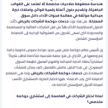
هندسة مصفوفة صلاحيات مخصصة (لا تعتمد على القوالب
الجاهزة)، وتقديم حلول أتمتة رقمية للوائح، وامتلاك خبرة
ميدانية موثقة في معالجة فجوات الأداء داخل سوق
المملكة.
من هنا، برزت
خدمات حوكمة الشركات بالرياض
كأحد
الحلول الاستراتيجية الأكثر طلباً من قبل الشركات العائلية و المساهمة
والمحدودة التي تسعى للتحول من العشوائية الإدارية إلى الانضباط
المؤسسي الشامل.
إن تأسيس نظام حوكمة متين ليس مجرد صياغة نصوص قانونية جافة
يتم وضعها في الأدراج، بل هو عملية هندسية متكاملة تتطلب شريكاً
استشارياً يمتلك الخبرة الميدانية والفهم العميق لطبيعة السوق
السعودي. في هذا الدليل، نناقش بالتفصيل كيف يمكن للمنشآت
الاستفادة من
خدمات حوكمة الشركات بالرياض
، وما هي المعايير
الدقيقة التي يجب الاعتماد عليها لاختيار الشريك الاستشاري الأنسب
لمرحلة التحول المؤسسي الخاصة بك.
لماذا تحتاج الشركات في العاصمة إلى استشاري حوكمة
متخصص؟