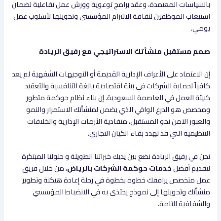
بالسياسات المعتمدة، وعقد برامج توعوية وورش عمل تفاعلية لضمان
استيعاب الموظفين لثقافة الالتزام المؤسسي وتحويلها لأسلوب عمل
يومي.
صمم مستقبل منشأتك الاستراتيجي مع رفيق الريادة
إن الاعتماد على الأعراف الإدارية القديمة أو التوجيهات الشفهية لم يعد
كافياً لحماية الشركات في بيئة اقتصادية بالغة التنافسية والتعقيد
كبيئة العمل في العاصمة السعودية. إن بناء نظام حوكمة متطور
ومخصص هو الدرع الواقي الذي يضمن لمنشأتك الاستمرار والنمو
والعبور الآمن نحو المستقبل، متفادية الأزمات الإدارية والخلافات
التنظيمية التي قد تهدد بقاء الكيان التجاري.
نحن في رفيق الريادة نضع بين يديك خبراتنا الطويلة و حلولنا المبتكرة
لتقديم أفضل
خدمات حوكمة الشركات بالرياض
، من خلال فريق
عمل متخصص يرافقك خطوة بخطوة في رحلة إعادة هيكلة وتطوير
منشأتك وتحويلها إلى نموذج يحتذى به في الانضباط المؤسسي
والشفافية التامة.