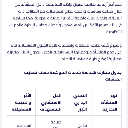
نضع أطراً رقابية صارمة تضمن نزاهة التعاملات داخل المنشأة، من
خلال صياغة سياسات واضحة تنظم المعاملات مع الأطراف ذات
العلاقة، وتحديد آليات واضحة للتقارير المالية و الدورية، مما يساهم
في بناء جسور الثقة بين المساهمين وأعضاء مجلس الإدارة والجهات
التنظيمية.
ولفهم كيف تختلف متطلبات وتطبيقات هذه الحلول الاستشارية بناءً
على حجم المنشأة وتوجهاتها الاستراتيجية، يلخص الجدول التالي مقارنة
معيارية توضح طريقة هندسة النظام:
جدول مقارنة هندسة خدمات الحوكمة حسب تصنيف
المنشآت
نوع
التحدي
الحل
الأثر
المنشأة
الإداري
الاستشاري
والنتيجة
التجارية
الأبرز
المستهدف
التشغيلية
صياغة
تداخل
استدامة