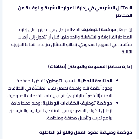
الامتثال التشريعي في إدارة الموارد البشرية والوقاية من
المخاطر
إن جوهر
حوكمة التوظيف
الفعالة يتجلى في قدرتها على إدارة
المخاطر القانونية والتشغيلية والحد منها قبل أن تتحول إلى أزمات
مكلفة. في السوق السعودي، يتطلب الامتثال مراعاة النقاط الحيوية
التالية:
إدارة مخاطر السعودة والتوطين (نطاقات)
المتابعة اللحظية لنسب التوطين:
تفرض الحوكمة
وجود أنظمة تتبع واضحة تضمن بقاء المنشأة في النطاقات
الآمنة (الأخضر أو البلاتيني) لتجنب إيقاف الخدمات الحكومية.
حوكمة توظيف الكفاءات الوطنية:
وضع خطط جادة
لإحلال الكوادر السعودية في المناصب القيادية والفنية عبر
برامج تدريب وتأهيل مكثفة ومنظمة.
حوكمة وصياغة عقود العمل واللوائح الداخلية