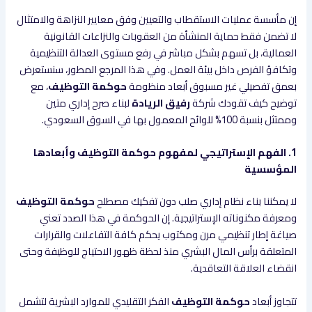
إن مأسسة عمليات الاستقطاب والتعيين وفق معايير النزاهة والامتثال
لا تضمن فقط حماية المنشأة من العقوبات والنزاعات القانونية
العمالية، بل تسهم بشكل مباشر في رفع مستوى العدالة التنظيمية
وتكافؤ الفرص داخل بيئة العمل. وفي هذا المرجع المطور، سنستعرض
بعمق تفصيلي غير مسبوق أبعاد منظومة
حوكمة التوظيف
، مع
توضيح كيف تقودك شركة
رفيق الريادة
لبناء صرح إداري متين
وممتثل بنسبة 100% للوائح المعمول بها في السوق السعودي.
1. الفهم الإستراتيجي لمفهوم حوكمة التوظيف وأبعادها
المؤسسية
لا يمكننا بناء نظام إداري صلب دون تفكيك مصطلح
حوكمة التوظيف
ومعرفة مكنوناته الإستراتيجية. إن الحوكمة في هذا الصدد تعني
صياغة إطار تنظيمي مرن ومكتوب يحكم كافة التفاعلات والقرارات
المتعلقة برأس المال البشري منذ لحظة ظهور الاحتياج للوظيفة وحتى
انقضاء العلاقة التعاقدية.
تتجاوز أبعاد
حوكمة التوظيف
الفكر التقليدي للموارد البشرية لتشمل