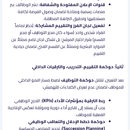
قنوات الإعلان المفتوحة والشفافة:
نشر الوظائف عبر
منصات رسمية ومتاحة لضمان وصول الفرصة لكافة
مستحقيها وتحقيق النزاهة المطلقة.
تفعيل لجان الفرز والتقييم المشتركة:
يُحظر تماماً
انفراد شخص واحد (سواء كان مدير التوظيف أو مدير
القسم) بقرار اختيار المرشح؛ بل تشكل لجان تضم ممثلاً عن
الموارد البشرية وممثلاً عن القسم الفني لضمان حيادية
التقييم.
ثانياً: حوكمة التقييم، التدريب، والترقيات الداخلي
بعد التعيين، تنتقل
حوكمة التوظيف
لضبط مسار النمو الداخلي
للموظف لضمان عدم تعرض الكفاءات للتهميش:
ربط الترقية بمؤشرات الأداء (KPIs):
التدرج الوظيفي
يجب أن يستند إلى تقارير أداء دورية وموثقة تعكس الإنتاجية
الفعلية للموظف.
حوكمة خطط الإحلال والتعاقب الوظيفي
(Succession Planning):
تحديد المناصب الحساسة