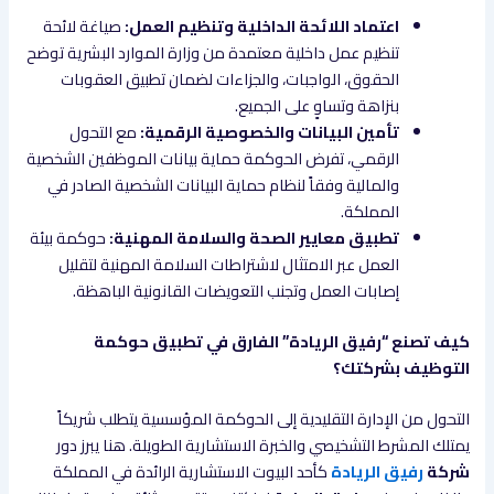
اعتماد اللائحة الداخلية وتنظيم العمل:
صياغة لائحة
تنظيم عمل داخلية معتمدة من وزارة الموارد البشرية توضح
الحقوق، الواجبات، والجزاءات لضمان تطبيق العقوبات
بنزاهة وتساوٍ على الجميع.
تأمين البيانات والخصوصية الرقمية:
مع التحول
الرقمي، تفرض الحوكمة حماية بيانات الموظفين الشخصية
والمالية وفقاً لنظام حماية البيانات الشخصية الصادر في
المملكة.
تطبيق معايير الصحة والسلامة المهنية:
حوكمة بيئة
العمل عبر الامتثال لاشتراطات السلامة المهنية لتقليل
إصابات العمل وتجنب التعويضات القانونية الباهظة.
كيف تصنع “رفيق الريادة” الفارق في تطبيق حوكمة
التوظيف بشركتك؟
التحول من الإدارة التقليدية إلى الحوكمة المؤسسية يتطلب شريكاً
يمتلك المشرط التشخيصي والخبرة الاستشارية الطويلة. هنا يبرز دور
شركة
رفيق الريادة
كأحد البيوت الاستشارية الرائدة في المملكة