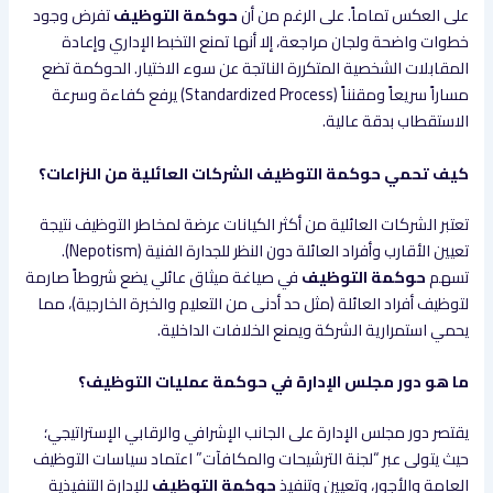
على العكس تماماً. على الرغم من أن
حوكمة التوظيف
تفرض وجود
خطوات واضحة ولجان مراجعة، إلا أنها تمنع التخبط الإداري وإعادة
المقابلات الشخصية المتكررة الناتجة عن سوء الاختيار. الحوكمة تضع
مساراً سريعاً ومقنناً (Standardized Process) يرفع كفاءة وسرعة
الاستقطاب بدقة عالية.
كيف تحمي حوكمة التوظيف الشركات العائلية من النزاعات؟
تعتبر الشركات العائلية من أكثر الكيانات عرضة لمخاطر التوظيف نتيجة
تعيين الأقارب وأفراد العائلة دون النظر للجدارة الفنية (Nepotism).
تسهم
حوكمة التوظيف
في صياغة ميثاق عائلي يضع شروطاً صارمة
لتوظيف أفراد العائلة (مثل حد أدنى من التعليم والخبرة الخارجية)، مما
يحمي استمرارية الشركة ويمنع الخلافات الداخلية.
ما هو دور مجلس الإدارة في حوكمة عمليات التوظيف؟
يقتصر دور مجلس الإدارة على الجانب الإشرافي والرقابي الإستراتيجي؛
حيث يتولى عبر “لجنة الترشيحات والمكافآت” اعتماد سياسات التوظيف
العامة والأجور، وتعيين وتنفيذ
حوكمة التوظيف
للإدارة التنفيذية