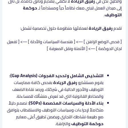
والخليج. نحن في
رفيق الريادة
لا نكتفي بتقديم وثائق جامدة، بل ننزل
إلى ميدان العمل لنبني معك نظاماً حياً ومستداماً لـ
حوكمة
التوظيف
.
تقدم
رفيق الريادة
لعملائها منظومة حلول تخصصية تشمل:
[ فحص الوضع الراهن ] —> [ هندسة السياسات والأدلة ] —> [ تفعيل
لجان الحوكمة ] —> [ الأتمتة ونقل المعرفة ]
التشخيص الشامل وتحديد الفجوات (Gap Analysis):
يقوم مستشارو
رفيق الريادة
بفحص كافة ممارسات
التوظيف والأجور الحالية في شركتك، ورصد نقاط الضعف
والمخاطر القانونية التي قد تعرض منشأتك للمساءلة.
بناء الأدلة والسياسات المخصصة (SOPs):
نصمم دليلاً
متكاملاً لإجراءات وسياسات التوظيف والاستقطاب يتوافق
مع طبيعة نشاطك التجاري ويضمن تطبيق أعلى معايير
حوكمة التوظيف
والنزاهة.