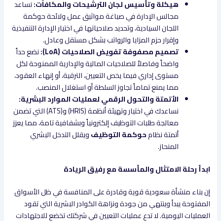
هيكلة وتأسيس لجان الترشيحات والمكافآت:
نساعد
مجالس الإدارة في صياغة مواثيق عمل ولائحة حوكمة
اللجان السيادية، وتحديد صلاحياتها في اختيار الإدارة التنفيذية
وإقرار حزم المزايا والرواتب بشكل مستقل وعادل.
تصميم مصفوفة تفويض الصلاحيات (LoA):
نضع حداً
واضحاً وفاصلاً للصلاحيات المالية والإدارية الممنوحة لكل
مستوى إداري فيما يخص التعيين، الترقية، أو إنهاء العقود،
مما يمنع تماماً تجاوز السلطة أو استغلال المنصب.
الأتمتة والتحول الرقمي لعمليات الموارد البشرية:
نساعدك في اختيار وتهيئة أنظمة (HRIS) و(ATS) التي تضمن
معالجة طلبات التوظيف إلكترونياً وبشفافية تامة، مما يعزز
أتمتة نظام
حوكمة التوظيف
ويقلل التدخل البشري
المنحاز.
ابدأ رحلة الامتثال والمأسسة مع رفيق الريادة
إن بناء منشأة سعودية قوية وقادرة على المنافسة في ظل الأسواق
المفتوحة يبدأ وينتهي من جودة ونزاهة الكوادر البشرية التي تقود
العمليات اليومية. لا تدع عمليات التعيين في شركتك تخضع للاجتهادات