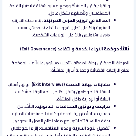
والقيادية في المنشأة ووضع معايير شفافة لاختيار القادة
المستقبليين وتأهيلهم بشكل عادل.
العدالة في توزيع الفرص التدريبية:
بناء خطة التدريب
السنوية بناءً على تحليل فجوات الأداء (Training Needs
Analysis) وليس بناءً على الولاءات الشخصية.
ثالثاً: حوكمة انتهاء الخدمة والتقاعد (Exit Governance)
المرحلة الأخيرة في رحلة الموظف تتطلب مستوى عالياً من الحوكمة
لمنع النزاعات القضائية وحماية أسرار المنشأة:
مقابلات نهاية الخدمة (Exit Interviews):
توثيق أسباب
استقالة الموظفين بشكل نظامي لمعالجة المشكلات
البيئية أو الإدارية داخل المنشأة.
مراجعة وتوثيق المخالصات القانونية:
التأكد من
حساب مكافأة نهاية الخدمة وكافة المستحقات المالية
بدقة متناهية تتماشى مع مواد نظام العمل السعودي.
تفعيل بنود السرية وعدم المنافسة:
إلزام الموظفين
المغادرين للمناصب القيادية أو الفنية الحساسة ببنود حماية