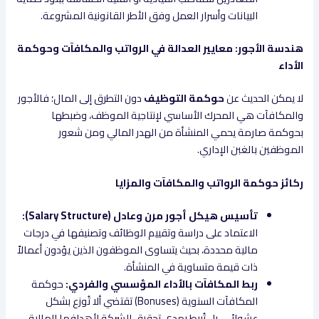
البيانات وأسرار العمل وفق الأطر القانونية المشروعة.
هندسة الأجور: معايير العدالة في الرواتب والمكافآت وحوكمة
الأداء
لا يمكن الحديث عن
حوكمة التوظيف
دون التطرق إلى المال؛ فالأجور
والمكافآت هي المحرك الأساسي لإنتاجية الموظف، وضبطها
بحوكمة صارمة يحمي المنشأة من الهدر المالي ومن شعور
الموظفين بالغبن الإداري.
ركائز حوكمة الرواتب والمكافآت والمزايا
تأسيس هيكل أجور مرن وعادل (Salary Structure):
الاعتماد على دراسة وتقييم الوظائف وتصنيفها في درجات
مالية محددة، بحيث يتساوى الموظفون الذين يؤدون أعمالاً
ذات قيمة متساوية في المنشأة.
ربط المكافآت بالأداء المؤسسي والفردي:
حوكمة
المكافآت السنوية (Bonuses) تقتضي ألا تُوزع بشكل
عشوائي، بل تُربط بمدى تحقيق الشركة لأهدافها المالية