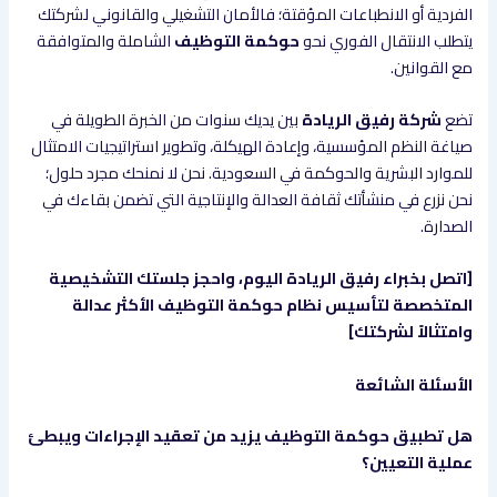
الفردية أو الانطباعات المؤقتة؛ فالأمان التشغيلي والقانوني لشركتك
يتطلب الانتقال الفوري نحو
حوكمة التوظيف
الشاملة والمتوافقة
مع القوانين.
تضع
شركة رفيق الريادة
بين يديك سنوات من الخبرة الطويلة في
صياغة النظم المؤسسية، وإعادة الهيكلة، وتطوير استراتيجيات الامتثال
للموارد البشرية والحوكمة في السعودية. نحن لا نمنحك مجرد حلول؛
نحن نزرع في منشأتك ثقافة العدالة والإنتاجية التي تضمن بقاءك في
الصدارة.
[اتصل بخبراء رفيق الريادة اليوم، واحجز جلستك التشخيصية
المتخصصة لتأسيس نظام حوكمة التوظيف الأكثر عدالة
وامتثالاً لشركتك]
الأسئلة الشائعة
هل تطبيق حوكمة التوظيف يزيد من تعقيد الإجراءات ويبطئ
عملية التعيين؟