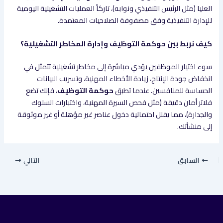
العليا (مثل الرئيس التنفيذي ونوابه)، تاركاً العمليات التشغيلية اليومية
للإدارة التنفيذية وفق مصفوفة الصلاحيات المعتمدة.
كيف نربط بين حوكمة التوظيف وإدارة المخاطر التشغيلية؟
سوء اختيار الموظفين يؤدي مباشرة إلى مخاطر تشغيلية تتمثل في
انخفاض جودة الإنتاج، زيادة الأخطاء المهنية، وتسريب البيانات
الحساسة للمنافسين. عندما تطبق
حوكمة التوظيف
، فإنك تضع
فلاتر أمان دقيقة (مثل فحص السيرة المهنية، واختبارات السلوك
والجدارة)، مما يقلل احتمالية دخول عناصر غير مؤهلة أو غير موثوقة
إلى منشأتك.
السابق
التالي