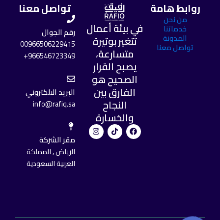
روابط هامة
تواصل معنا
من نحن
في بيئة أعمال
خدماتنا
رقم الجوال
المدونة
تتغير بوتيرة
00966506229415
تواصل معنا
متسارعة،
966546723349+
يصبح القرار
الصحيح هو
الفارق بين
البريد الالكتروني
النجاح
info@rafiq.sa
والخسارة
I
T
F
n
i
a
مقر الشركة
s
k
c
t
t
e
الرياض , المملكة
a
o
b
العربية السعودية
g
k
o
r
o
a
k
m