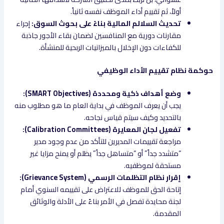
أولاً، ثم تقييم أداء الموظف نفسه ثانياً.
تحديث السلالم المالية بناءً على بحوث السوق:
إجراء
مقارنات دورية مع المنافسين لضمان بقاء الأجور جاذبة
للكفاءات دون الإخلال بالميزانيات الربحية للمنشأة.
حوكمة نظام تقييم الأداء الوظيفي
وضع أهداف ذكية ومحددة (SMART Objectives):
يجب أن يعرف الموظف في بداية العام ما هو مطلوب منه
بالتحديد وكيف سيتم قياس نجاحه.
تفعيل لجان المعايرة (Calibration Committees):
مراجعة تقييمات المديرين للتأكد من عدم وجود مدير
“متشدد جداً” أو “متساهل جداً” يظلم أو يمنح مزايا غير
مستحقة لموظفيه.
إقرار نظام التظلمات الرسمي (Grievance System):
إتاحة الحق للموظف للاعتراض على تقييمه السنوي أمام
لجنة محايدة تفصل في الأمر بناءً على الأدلة والوثائق
المقدمة.