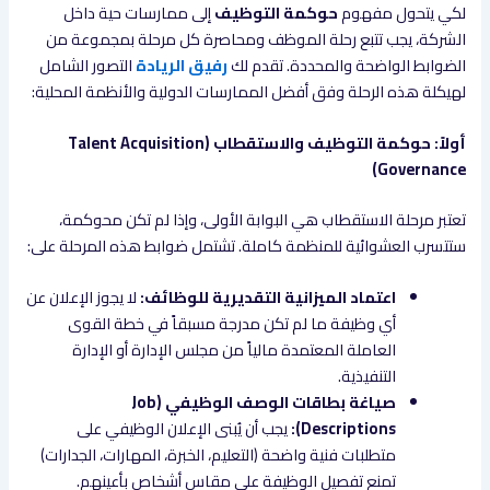
لكي يتحول مفهوم
حوكمة التوظيف
إلى ممارسات حية داخل
الشركة، يجب تتبع رحلة الموظف ومحاصرة كل مرحلة بمجموعة من
الضوابط الواضحة والمحددة. تقدم لك
رفيق الريادة
التصور الشامل
لهيكلة هذه الرحلة وفق أفضل الممارسات الدولية والأنظمة المحلية:
أولاً: حوكمة التوظيف والاستقطاب (Talent Acquisition
Governance)
تعتبر مرحلة الاستقطاب هي البوابة الأولى، وإذا لم تكن محوكمة،
ستتسرب العشوائية للمنظمة كاملة. تشتمل ضوابط هذه المرحلة على:
اعتماد الميزانية التقديرية للوظائف:
لا يجوز الإعلان عن
أي وظيفة ما لم تكن مدرجة مسبقاً في خطة القوى
العاملة المعتمدة مالياً من مجلس الإدارة أو الإدارة
التنفيذية.
صياغة بطاقات الوصف الوظيفي (Job
Descriptions):
يجب أن يُبنى الإعلان الوظيفي على
متطلبات فنية واضحة (التعليم، الخبرة، المهارات، الجدارات)
تمنع تفصيل الوظيفة على مقاس أشخاص بأعينهم.