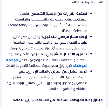
النقاط الجوهرية التالية:
تصفية القرارات من الانحياز الشخصي:
تضمن
المنظومة غياب العشوائية، والمحسوبية، والواسطة،
وتعتمد اعتماداً كلياً على الجدارات المهنية (Competency-
Based Selection).
إيجاد مسار مرجعي للتدقيق:
توثيق كل خطوة في
ملفات التعيين يمنح الإدارة العليا والمراجعين الخارجيين
القدرة على فحص ونقد أي قرار توظيف اتُّخذ في أي وقت.
تحقيق الامتثال التشريعي المسبق:
بدلاً من معالجة
الأخطاء والمخالفات العمالية بعد وقوعها، تعمل
حوكمة
التوظيف
كدرع واقٍ يمنع حدوث المخالفة القانونية ابتداءً.
الربط العادل بين العرض والطلب الإداري:
تمنع
الحوكمة مديري الأقسام من المبالغة في طلب تعيين
موظفين جدد دون وجود مبرر تشغيلي حقيقي يرتبط بإنتاجية
المنشأة وأهدافها المالية.
ميثاق رحلة الموظف الشاملة: من الاستقطاب إلى التقاعد