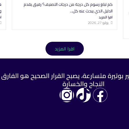
كم تبلغ رسوم كل درجة من درجات التصنيف؟ رفيق يقدم
ه
الدليل الذي يبحث عنه كل...
و
اقرا المزيد
اق
يوليو 27, 2026
اقرا المزيد
ر بوتيرة متسارعة، يصبح القرار الصحيح هو الفارق 
النجاح والخسارة
I
T
F
n
i
a
s
k
c