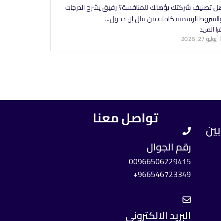
ل تصنيف شركتك يؤهلك للمنافسة؟ رفيق يشرح الدرجات
الشروط الرسمية كاملة من قال إن دخول...
را المزيد
يوليو 27, 2026
تواصل معنا
بين
رقم الجوال
00966506229415
966546723349+
البريد الالكتروني