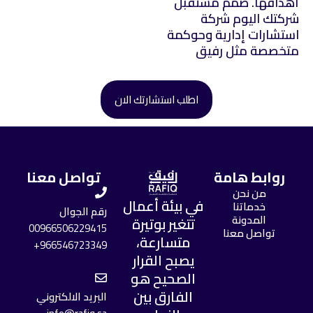
أهدافها. صمم مستقبل
شركتك اليوم شركة
استشارات إدارية وحوكمة
متخصصة مثل رفيق
اطلب استشارتك الان
روابط هامة
تواصل معنا
من نحن
في بيئة أعمال
خدماتنا
رقم الجوال
المدونة
تتغير بوتيرة
00966506229415
تواصل معنا
متسارعة،
966546723349+
يصبح القرار
الصحيح هو
الفارق بين
البريد الالكتروني