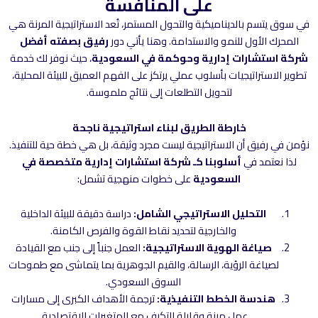
على المنافسة
في سوق يتسم بالديناميكية والتحول المستمر، تُعد الاستراتيجية المرنة هي
المحرك الأول للنمو والاستدامة. وهنا يأتي دور
رفيق بصفته أفضل
شركة استشارات إدارية وحوكمة في السعودية
، حيث نوفر لك خدمة
تطوير الاستراتيجيات بأسلوب عملي يرتكز على الفهم العميق للبيئة المحلية،
لتحويل التطلعات إلى نتائج ملموسة.
خارطة الطريق لبناء استراتيجية ناجحة
نؤمن في رفيق أن الاستراتيجية ليست مجرد وثيقة، بل هي خطة حية للتنفيذ.
لذا نعتمد في
أسلوبنا كـ شركة استشارات إدارية متخصصة في
السعودية
على خطوات منهجية تشمل:
التحليل الاستراتيجي الشامل:
دراسة دقيقة للبيئة الداخلية
والخارجية لتحديد نقاط القوة والفرص الكامنة.
صياغة الهوية الاستراتيجية:
العمل جنباً إلى جنب مع القيادة
لصياغة الرؤية، الرسالة، والقيم الجوهرية بما يتماشى مع طموحات
السوق السعودي.
هندسة الخطط التنفيذية:
ترجمة الأهداف الكبرى إلى مسارات
عمل مرنة وقابلة للتكيف مع المتغيرات الاقتصادية.