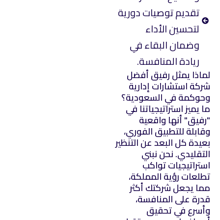
تقديم توصيات دورية
لتحسين الأداء
وضمان البقاء في
ريادة المنافسة.
لماذا يمثل رفيق أفضل
شركة استشارات إدارية
وحوكمة في السعودية؟
ما يميز استراتيجياتنا في
"رفيق" أنها واقعية
وقابلة للتطبيق الفوري،
بعيدة كل البعد عن التنظير
التقليدي. نحن نبني
استراتيجيات تواكب
تطلعات رؤية المملكة،
مما يجعل شركتك أكثر
قدرة على المنافسة،
وأسرع في تحقيق