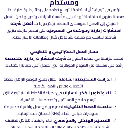
ومستدام
نؤمن في “رفيق” أن استدامة التوسع تعتمد على ركائز إدارية صلبة؛ لذا
صممنا منهجية متكاملة تهدف إلى مأسسة الكيانات وتحويلها من العمل
الفردي إلى العمل المؤسسي المنظم. يرتكز دورنا كـ
أفضل شركة
استشارات إدارية وحوكمة في السعودية
على تقديم خارطة طريق
شاملة تتناسب مع طبيعة نشاط كل كيان وتطلعاته الاستراتيجية.
مسار العمل الاستراتيجي والتنظيمي
تعتمد طريقتنا في تقديم الحلول كـ
شركة استشارات إدارية متخصصة
رائدة على سلسلة من المهام الجوهرية التي تضمن أعلى معايير الكفاءة:
الدراسة التشخيصية الشاملة:
تحليل دقيق للوضع الراهن لتحديد
التحديات وفرص النمو الكامنة.
بناء وتطوير الفكر الاستراتيجي:
صياغة الخطط الاستراتيجية التي
ترسم ملامح المستقبل وتحدد مسار التنافسية.
هندسة الخطط التنفيذية:
تصميم برامج عمل واقعية مدعومة
بمؤشرات قياس الأداء (KPIs) لضمان دقة الرقابة.
التصميم الهيكلي والمؤسسي:
بناء واعتماد هياكل تنظيمية
شاملة تشمل كافة الإدارات واللجان اللازمة للتشغيل الاحترافي.