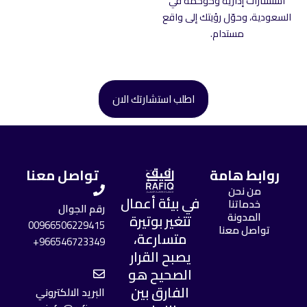
استشارات إدارية وحوكمة في
السعودية، وحوّل رؤيتك إلى واقع
مستدام.
اطلب استشارتك الان
روابط هامة
تواصل معنا
من نحن
في بيئة أعمال
خدماتنا
رقم الجوال
المدونة
تتغير بوتيرة
00966506229415
تواصل معنا
متسارعة،
966546723349+
يصبح القرار
الصحيح هو
الفارق بين
البريد الالكتروني