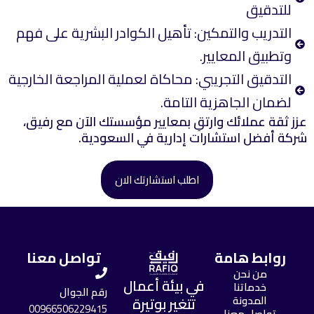
للتدقيق
التدريب والتمكين: تأهيل الكوادر البشرية على فهم
وتطبيق المعايير.
التدقيق التجريبي: محاكاة لعملية المراجعة الخارجية
لضمان الجاهزية التامة.
عزز ثقة عملائك وارتقِ بمعايير مؤسستك الآن مع رفيق،
شركة أفضل استشارات إدارية في السعودية.
اطلب استشارتك الان
روابط هامة
تواصل معنا
من نحن
في بيئة أعمال
خدماتنا
رقم الجوال
المدونة
تتغير بوتيرة
00966506229415
تواصل معنا