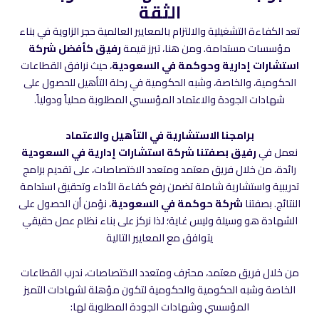
الثقة
تعد الكفاءة التشغيلية والالتزام بالمعايير العالمية حجر الزاوية في بناء
مؤسسات مستدامة. ومن هنا، تبرز قيمة
رفيق كأفضل شركة
استشارات إدارية وحوكمة في السعودية
، حيث نرافق القطاعات
الحكومية، والخاصة، وشبه الحكومية في رحلة التأهيل للحصول على
شهادات الجودة والاعتماد المؤسسي المطلوبة محلياً ودولياً.
برامجنا الاستشارية في التأهيل والاعتماد
نعمل في
رفيق بصفتنا شركة استشارات إدارية في السعودية
رائدة، من خلال فريق معتمد ومتعدد الاختصاصات، على تقديم برامج
تدريبية واستشارية شاملة تضمن رفع كفاءة الأداء وتحقيق استدامة
النتائج. بصفتنا
شركة حوكمة في السعودية
، نؤمن أن الحصول على
الشهادة هو وسيلة وليس غاية؛ لذا نركز على بناء نظام عمل حقيقي
يتوافق مع المعايير التالية
من خلال فريق معتمد، محترف ومتعدد الاختصاصات، ندرب القطاعات
الخاصة وشبه الحكومية والحكومية لتكون مؤهلة لشهادات التميز
المؤسسي وشهادات الجودة المطلوبة لها: