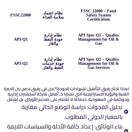
FSSC 22000 – Food
نظام اعتماد
FSSC22000
Safety System
سلامة الغذاء
Certification
API Spec Q1 – Quality
نظام إدارة
Management for Oil &
جودة النفط
API-Q1
Gas
والغاز
API Spec Q2 – Quality
نظام إدارة
Management for Oil &
جودة خدمات
API-Q2
Gas Services
النفط والغاز
لماذا تختار رفيق للتأهيل لشهادات الجودة؟ نحن في رفيق ندمج بين الخبرة
الفنية والرؤية الاستراتيجية التي تميزنا كـ أفضل شركة استشارات إدارية
وحوكمة في السعودية. خدماتنا لا تقتصر على تقديم الأوراق، بل تشمل
تحليل الفجوات: دراسة الوضع الحالي مقارنة
بالمعيار الدولي المطلوب.
بناء الوثائق: إعداد كافة الأدلة والسياسات اللازمة