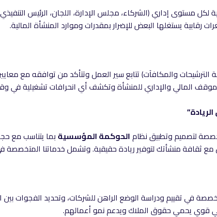
ية لكل مستوى إداري (الشركاء، مجلس الإدارة، اللجان، الرئيس التنفيذ
 رقابية يستغلها البعض للإضرار بمقدرات وموارد المنشأة المالية.
 الترشيحات والمكافآت) تتابع سير العمل وتتأكد من توافقه مع معايير
لموقف المالي والإداري للمنشأة وتكشف أي انحرافات تشغيلية في وقت
لريادة”
صصة لتصميم وتطبيق نظام
الحوكمة المؤسسية
بما يتناسب مع حجم
ل مع ثقافة منشأتك لتوفير ريادة حقيقية. وتشمل خدماتنا المتخصصة ف
صصة في تقييم ودراسة الوضع الراهن للشركات، وتحديد الفجوات بين ال
يمي قوي يحمي حقوق الملاك ويدعم نمو أعمالهم.