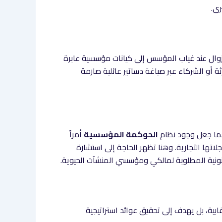
رى.
لزوال عند غياب المؤسس إلى كيانات مؤسسية عابرة
رثة أو الشركاء عبر صياغة دساتير عائلية صارمة
مما جعل وجود نظام
الحوكمة المؤسسية
أمراً
لاتها التجارية. وهنا تظهر الحاجة إلى استشارة
انونية المطلوبة لمالكي ومؤسسي المنشآت الحيوية.
بية، بل يهدف إلى تحقيق عوائد استراتيجية