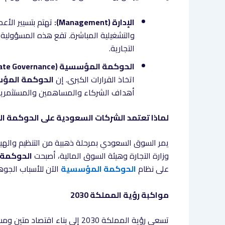
الإدارة (Management):
تهتم بتسيير الأعم
والتشغيلية المباشرة. تقع هذه المسؤولية ع
التجارية.
الحوكمة المؤسسية (Corporate Governance):
اتخاذ القرارات الكبرى. إن
الحوكمة المؤ
أهداف الشركاء والمساهمين والمستثمرين، و
لماذا تعتمد الشركات السعودية على الحوكمة ا
يمر السوق السعودي بمرحلة ذهبية من التنظيم والهيكلة
وزارة التجارة وهيئة السوق المالية، أصبحت
الحوكمة
على نظام
الحوكمة المؤسسية
الآن للأسباب الجوهري
مواكبة رؤية المملكة 2030
تسعى رؤية المملكة 2030 إلى بناء اقتصاد متين ومستدام يقوم على الشفافية والمساءلة وجذب الاستثمارات، وتطبيق ممارسات