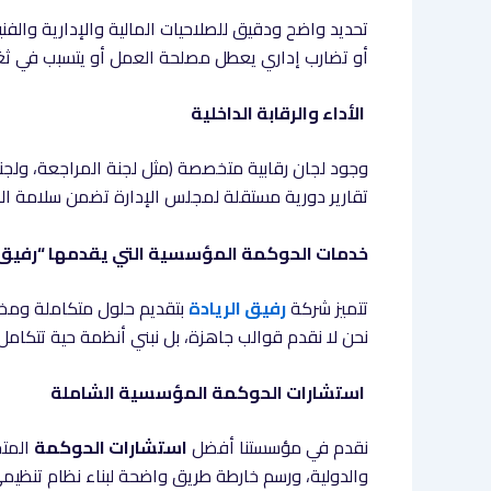
تحديد واضح ودقيق للصلاحيات المالية والإدارية والفن
أو تضارب إداري يعطل مصلحة العمل أو يتسبب في ثغرات
الأداء والرقابة الداخلية
وجود لجان رقابية متخصصة (مثل لجنة المراجعة، ولجنة
تقارير دورية مستقلة لمجلس الإدارة تضمن سلامة ا
خدمات الحوكمة المؤسسية التي يقدمها “رفيق ا
تتميز شركة
رفيق الريادة
بتقديم حلول متكاملة ومخ
نحن لا نقدم قوالب جاهزة، بل نبني أنظمة حية تتكام
استشارات الحوكمة المؤسسية الشاملة
نقدم في مؤسستنا أفضل
استشارات الحوكمة
المتخ
والدولية، ورسم خارطة طريق واضحة لبناء نظام تنظ