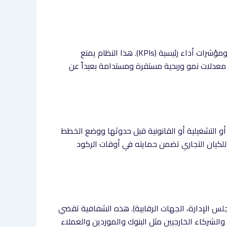
في وضع آليات واضحة ومحددة لقياس أداء الإدارة التنفيذية ومساءلتها بناءً على نتائج فعلية ومؤشرات أداء رئيسية (KPIs). هذا النظام يمنع
ق معدلات نمو وربحية مستقرة ومستدامة بعيداً عن
ة أو التشغيلية أو القانونية قبل حدوثها ووضع الخطط
لكيان التجاري تضمن حمايته في أوقات الركود
س الإدارة، الجهات الرقابية). هذه الشفافية تقضي
الشركاء الخارجيين مثل البنوك والموردين والعملاء