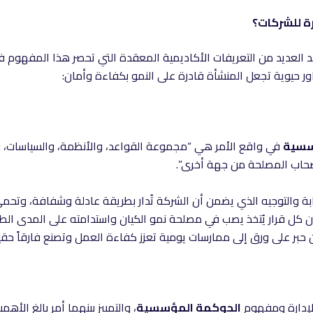
ة للشركات؟
د العديد من التعريفات الأكاديمية المعقدة التي تحصر هذا المفهوم ف
ر حيوية تجعل المنشأة قادرة على النمو بكفاءة وأمان:
سسية
في واقع الأمر هي “مجموعة القواعد، والأنظمة، والسياسات، وال
صحاب المصلحة من جهة أخرى”.
ة والتوجيه الذي يضمن أن الشركة تُدار بطريقة عادلة وشفافة، وتحمي
كل قرار يُتخذ يصب في مصلحة نمو الكيان واستدامته على المدى الطو
 على ورق إلى ممارسات يومية تعزز كفاءة العمل وتصنع فارقاً حقيقي
الإدارة ومفهوم
الحوكمة المؤسسية
، والتمييز بينهما أمر بالغ الأه