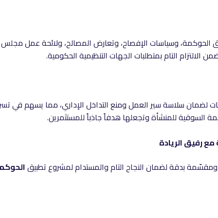
 الحوكمة، وسياسات الإفصاح، وتعارض المصالح، ولائحة عمل مجلس الإد
 الالتزام التام بمتطلبات الجهات التنظيمية الحكومية.
ت لضمان سلاسة سير العمل ومنع التداخل الإداري، مما يسهم في تسريع
مة السوقية للمنشأة وتجعلها هدفاً جاذباً للمستثمرين.
ع رفيق الريادة
مقسّمة بدقة لضمان النجاح التام والمستدام لمشروع تطبيق
الحوكم