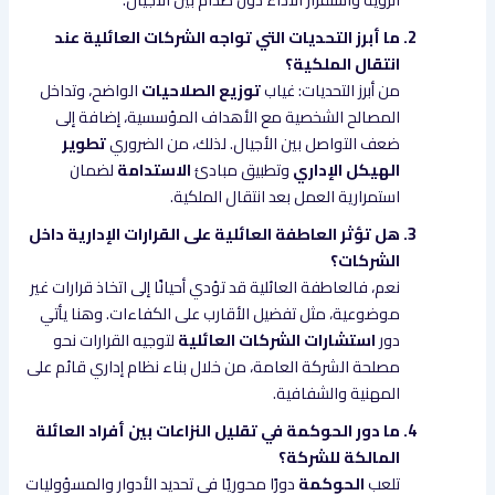
ما أبرز التحديات التي تواجه الشركات العائلية عند
انتقال الملكية؟
من أبرز التحديات: غياب
توزيع الصلاحيات
الواضح، وتداخل
المصالح الشخصية مع الأهداف المؤسسية، إضافة إلى
ضعف التواصل بين الأجيال. لذلك، من الضروري
تطوير
الهيكل الإداري
وتطبيق مبادئ
الاستدامة
لضمان
استمرارية العمل بعد انتقال الملكية.
هل تؤثر العاطفة العائلية على القرارات الإدارية داخل
الشركات؟
نعم، فالعاطفة العائلية قد تؤدي أحيانًا إلى اتخاذ قرارات غير
موضوعية، مثل تفضيل الأقارب على الكفاءات. وهنا يأتي
دور
استشارات الشركات العائلية
لتوجيه القرارات نحو
مصلحة الشركة العامة، من خلال بناء نظام إداري قائم على
المهنية والشفافية.
ما دور الحوكمة في تقليل النزاعات بين أفراد العائلة
المالكة للشركة؟
تلعب
الحوكمة
دورًا محوريًا في تحديد الأدوار والمسؤوليات