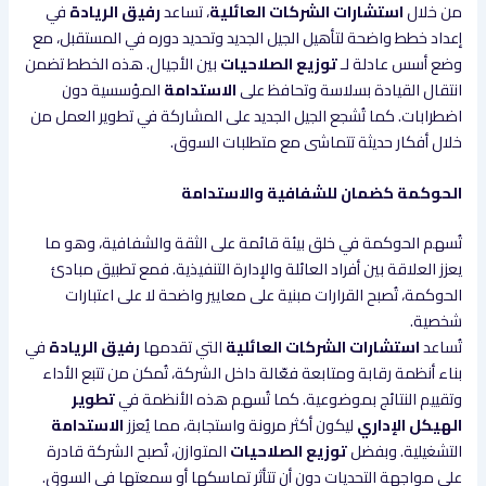
من خلال
استشارات الشركات العائلية
، تساعد
رفيق الريادة
في
إعداد خطط واضحة لتأهيل الجيل الجديد وتحديد دوره في المستقبل، مع
وضع أسس عادلة لـ
توزيع الصلاحيات
بين الأجيال. هذه الخطط تضمن
انتقال القيادة بسلاسة وتحافظ على
الاستدامة
المؤسسية دون
اضطرابات. كما تُشجع الجيل الجديد على المشاركة في تطوير العمل من
خلال أفكار حديثة تتماشى مع متطلبات السوق.
الحوكمة كضمان للشفافية والاستدامة
تُسهم الحوكمة في خلق بيئة قائمة على الثقة والشفافية، وهو ما
يعزز العلاقة بين أفراد العائلة والإدارة التنفيذية. فمع تطبيق مبادئ
الحوكمة، تُصبح القرارات مبنية على معايير واضحة لا على اعتبارات
شخصية.
تُساعد
استشارات الشركات العائلية
التي تقدمها
رفيق الريادة
في
بناء أنظمة رقابة ومتابعة فعّالة داخل الشركة، تُمكن من تتبع الأداء
وتقييم النتائج بموضوعية. كما تُسهم هذه الأنظمة في
تطوير
الهيكل الإداري
ليكون أكثر مرونة واستجابة، مما يُعزز
الاستدامة
التشغيلية. وبفضل
توزيع الصلاحيات
المتوازن، تُصبح الشركة قادرة
على مواجهة التحديات دون أن تتأثر تماسكها أو سمعتها في السوق.