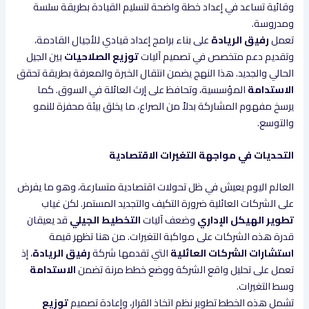
وقائية تساعد في إعداد خطة واضحة لتسليم القيادة بطريقة سلسة
ومدروسة.
تعمل
رفيق الريادة
على بناء برامج إعداد قيادي للأجيال القادمة،
وتقديم دعم متخصص في تصميم آليات
توزيع الصلاحيات
بين الجيل
الحالي والجديد. هذا النهج يضمن انتقال الخبرة والمعرفة بطريقة تحقق
الاستدامة
المؤسسية، وتحافظ على إرث العائلة في السوق. كما
يرسخ مفهوم المشاركة بدلاً من الصراع، ما يخلق بيئة محفزة للنمو
والتوسع.
التحديات في مواجهة التغيرات الاقتصادية
العالم اليوم يعيش في ظل تحولات اقتصادية متسارعة، وهو ما يفرض
على الشركات العائلية ضرورة التكيف والتجديد المستمر. لكن غياب
تطوير الهيكل الإداري
وضعف آليات
التخطيط الجيلي
قد يعيقان
قدرة هذه الشركات على مواكبة التغيرات. من هنا تظهر قيمة
استشارات الشركات العائلية
التي تقدمها شركة
رفيق الريادة
، إذ
تعمل على تحليل واقع الشركة ووضع خطط مرنة تضمن
الاستدامة
وسط التغيرات.
تشمل هذه الخطط تطوير نظم اتخاذ القرار، وإعادة تصميم
توزيع