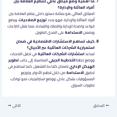
ما أهمية وضع ميثاق عائلي لتنظيم العلاقة بين
أفراد العائلة والإدارة؟
الميثاق العائلي هو بمثابة دستور داخلي ينظم العلاقة بين
أفراد العائلة والإدارة. فهو يحدد
توزيع الصلاحيات
، ويضع
قواعد واضحة للإدارة والتملك والقيادة، مما يقلل النزاعات
ويضمن
الاستدامة
على المدى الطويل.
كيف تساهم الاستشارات الاقتصادية في ضمان
استمرارية الشركات العائلية عبر الأجيال؟
تساعد
استشارات الشركات العائلية
في تحليل التحديات
ووضع خطط
التخطيط الجيلي
المناسبة، إلى جانب
تطوير
الهيكل الإداري
لضمان كفاءة التشغيل. كما تساهم في
تحقيق
الاستدامة
من خلال تنظيم الأدوار، وتوزيع
المسؤوليات بشكل عادل، ووضع استراتيجيات نمو تواكب
تطورات السوق.
السابق
التالي