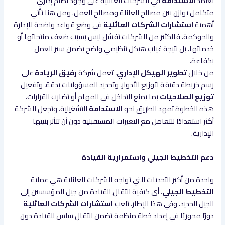
تعتمد
الاستدامة
في الشركات العائلية على وجود نظام إداري
متكامل يوازن بين مصالح العائلة ومصالح العمل. ومن هنا تأتي
أهمية
استشارات الشركات العائلية
في وضع قواعد واضحة للإدارة
والحوكمة. فالكثير من الشركات تفشل ليس بسبب ضعف منتجاتها أو
خدماتها، بل نتيجة غياب هيكل تنظيمي واضح يضمن سير العمل
بكفاءة.
من خلال
تطوير الهيكل الإداري
، تعمل شركة
رفيق الريادة
على
رسم خريطة دقيقة لتوزيع الأدوار، وتحديد المسؤوليات بدقة، وتفعيل
توزيع الصلاحيات
بما يمنع التداخل في المهام أو تضارب القرارات.
هذه الخطوة تمهد الطريق نحو
الاستدامة
التشغيلية، وتجعل الشركة
أكثر استعدادًا للتعامل مع التغيرات المستقبلية دون أن تتأثر بنيتها
الإدارية.
دعم التخطيط الجيلي واستمرارية القيادة
واحدة من أكبر التحديات التي تواجه الشركات العائلية هي عملية
التخطيط الجيلي
، أي كيفية انتقال القيادة من جيل المؤسسين إلى
الجيل الجديد. وفي هذا الإطار، تلعب
استشارات الشركات العائلية
دورًا محوريًا في إعداد خطة منظمة تضمن انتقال سلس للقيادة دون