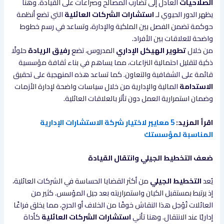
الصلاحيات
العادل إلى تضارب المصالح وصراعات على القيادة. وهنا
يظهر الدور الحيوي لـ
استشارات الشركات العائلية
التي تضع أنظمة
حوكمة تضمن الفصل بين الملكية والإدارة، وتساعد في رسم خطوط
واضحة للعلاقات بين الأفراد.
من خلال
تطوير الهيكل الإداري
المدروس، تضع
رفيق الريادة
حلولًا
ذكية لتقليل احتمالية النزاعات، مما يساهم في بناء ثقافة مؤسسية
قائمة على الشفافية والتعاون. كما تساعد هذه المنهجية على تحقيق
الاستدامة
المالية والإدارية من خلال سياسات واضحة لإدارة الأزمات
وضمان استمرارية العمل دون تأثر بالعلاقات العائلية.
اقرأ المزيد:
5 معايير لاختيار شركة الاستشارات الإدارية
المناسبة لمؤسستك
ضعف التخطيط الجيلي وانتقال القيادة
يُعد
التخطيط الجيلي
من أكثر القضايا الحساسة في الشركات العائلية،
إذ يرتبط بمستقبل الكيان واستمراريته بعد جيل المؤسس. كثير من
العائلات تُؤجل هذا النقاش خوفًا من الخلاف أو الحرج، مما يخلق فراغًا
إداريًا عند الانتقال. وهنا تأتي
استشارات الشركات العائلية
كأداة