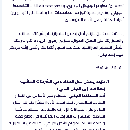
تجمع بين
تطوير الهيكل الإداري
، ووضع خطط فعالة لـ
التخطيط
الجيلي
، وتنظيم عملية
توزيع الصلاحيات
بما يحافظ على التوازن بين
أفراد العائلة ويعزز الأداء المؤسسي.
إذا كنت تبحث عن طريق آمن يضمن استمرار نجاح شركتك العائلية
واستقرارها على المدى الطويل، ففريق
رفيق الريادة
هو شريكك
الأمثل لتصميم استراتيجية متكاملة تحقق أهدافك وتُبقي إرثك مزدهرًا
جيلاً بعد جيل
.
الأسئلة الشائعة:
كيف يمكن نقل القيادة في الشركات العائلية
بسلاسة إلى الجيل التالي؟
يُعد
التخطيط الجيلي
المسبق حجر الأساس في انتقال
القيادة بسلاسة، إذ يجب تحديد الأدوار مبكرًا وتدريب الجيل
القادم على المهارات الإدارية والقيادية المطلوبة. كما
تساهم
استشارات الشركات العائلية
في وضع خطة
واضحة لتسليم المهام بشكل تدريجي، بما يضمن استمرارية
الرؤية واستقرار الأداء دون صدام بين الأجيال.