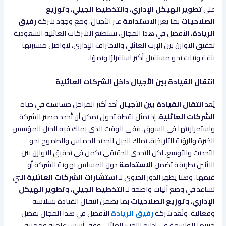
على
تطوير الهيكل الإداري
، و
التخطيط الجيلي
، و
توزيع
الصلاحيات
بما يعزز
الاستدامة
عبر الأجيال. ومع وجود شركة
رفيق
الريادة
، الأفضل في هذا المجال، تستطيع الشركات العائلية السعودية
تحقيق التوازن بين الإرث العائلي والاحتراف الإداري، لتواصل مسيرتها
بثقة وثبات نحو مستقبل أكثر استقرارًا ونموًا.
انتقال القيادة بين الأجيال داخل الشركات العائلية
يُعد
انتقال القيادة بين الأجيال
أحد أكثر المراحل حساسية في حياة
الشركات العائلية
، إذ يمثل نقطة تحول يمكن أن تُحدد مصير الشركة
واستمراريتها في السوق. ففي الوقت الذي يملك فيه الجيل المؤسس
الخبرة والرؤية التاريخية، يملك الجيل الجديد الحماس والطموح نحو
التحديث والتوسع. لكن التحدي الحقيقي يكمن في تحقيق التوازن بين
الاثنين بطريقة تضمن
الاستدامة
دون المساس بهوية الشركة أو
قيمها. وهنا يظهر الدور الحيوي لـ
استشارات الشركات العائلية
التي
تساعد في وضع آليات واضحة لـ
التخطيط الجيلي
، و
تطوير الهيكل
الإداري
، و
توزيع الصلاحيات
بما يضمن انتقال القيادة بسلاسة
وفعالية. وتُعد شركة
رفيق الريادة
الأفضل في هذا المجال بفضل
خبرتها الواسعة في إدارة التغيير العائلي وفق أسس علمية ومهنية.