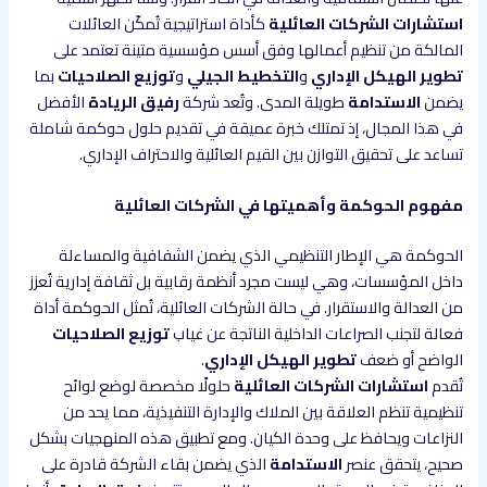
استشارات الشركات العائلية
كأداة استراتيجية تُمكّن العائلات
المالكة من تنظيم أعمالها وفق أسس مؤسسية متينة تعتمد على
تطوير الهيكل الإداري
و
التخطيط الجيلي
و
توزيع الصلاحيات
بما
يضمن
الاستدامة
طويلة المدى. وتُعد شركة
رفيق الريادة
الأفضل
في هذا المجال، إذ تمتلك خبرة عميقة في تقديم حلول حوكمة شاملة
تساعد على تحقيق التوازن بين القيم العائلية والاحتراف الإداري.
مفهوم الحوكمة وأهميتها في الشركات العائلية
الحوكمة هي الإطار التنظيمي الذي يضمن الشفافية والمساءلة
داخل المؤسسات، وهي ليست مجرد أنظمة رقابية بل ثقافة إدارية تُعزز
من العدالة والاستقرار. في حالة الشركات العائلية، تُمثل الحوكمة أداة
فعالة لتجنب الصراعات الداخلية الناتجة عن غياب
توزيع الصلاحيات
الواضح أو ضعف
تطوير الهيكل الإداري
.
تُقدم
استشارات الشركات العائلية
حلولًا مخصصة لوضع لوائح
تنظيمية تنظم العلاقة بين الملاك والإدارة التنفيذية، مما يحد من
النزاعات ويحافظ على وحدة الكيان. ومع تطبيق هذه المنهجيات بشكل
صحيح، يتحقق عنصر
الاستدامة
الذي يضمن بقاء الشركة قادرة على