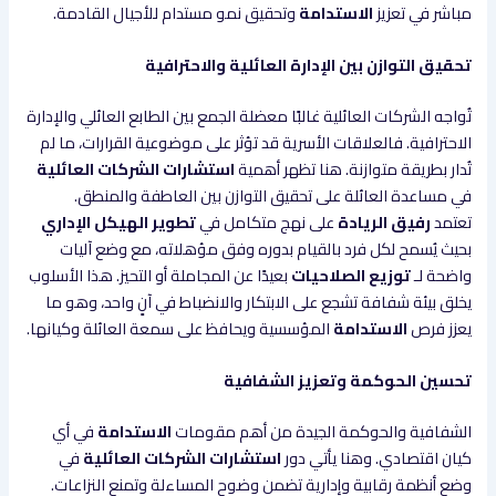
مباشر في تعزيز
الاستدامة
وتحقيق نمو مستدام للأجيال القادمة.
تحقيق التوازن بين الإدارة العائلية والاحترافية
تُواجه الشركات العائلية غالبًا معضلة الجمع بين الطابع العائلي والإدارة
الاحترافية. فالعلاقات الأسرية قد تؤثر على موضوعية القرارات، ما لم
تُدار بطريقة متوازنة. هنا تظهر أهمية
استشارات الشركات العائلية
في مساعدة العائلة على تحقيق التوازن بين العاطفة والمنطق.
تعتمد
رفيق الريادة
على نهج متكامل في
تطوير الهيكل الإداري
بحيث يُسمح لكل فرد بالقيام بدوره وفق مؤهلاته، مع وضع آليات
واضحة لـ
توزيع الصلاحيات
بعيدًا عن المجاملة أو التحيز. هذا الأسلوب
يخلق بيئة شفافة تشجع على الابتكار والانضباط في آنٍ واحد، وهو ما
يعزز فرص
الاستدامة
المؤسسية ويحافظ على سمعة العائلة وكيانها.
تحسين الحوكمة وتعزيز الشفافية
الشفافية والحوكمة الجيدة من أهم مقومات
الاستدامة
في أي
كيان اقتصادي. وهنا يأتي دور
استشارات الشركات العائلية
في
وضع أنظمة رقابية وإدارية تضمن وضوح المساءلة وتمنع النزاعات.