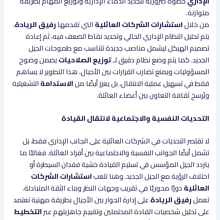
الإداري
خطوة ضرورية لتجديد الدماء الإدارية وتوزيع المهام بطريقة
متوازنة.
من خلال
استشارات الشركات العائلية
التي تقدمها
رفيق الريادة
،
يتم تحليل النظام الإداري الحالي وتحديد نقاط الضعف فيه، ثم إعادة
تصميم الهيكل ليشمل مناصب جديدة تتناسب مع طموحات الجيل
الجديد. كما يتم وضع نظام دقيق لـ
توزيع الصلاحيات
يضمن وضوح
المسؤوليات ويمنع تضارب القرارات بين الأجيال. هذا التطوير لا يساهم
فقط في تسهيل عملية الانتقال، بل يعزز أيضًا من
الاستدامة
التشغيلية
ويُرسخ ثقافة التعاون بين أعضاء العائلة.
التحديات النفسية والاجتماعية لانتقال القيادة
لا تقتصر التحديات في الشركات العائلية على الجانب الإداري فقط، بل
تشمل أيضًا الجوانب النفسية والاجتماعية بين أفراد العائلة. فغالبًا ما
يتردد الجيل المؤسس في تسليم القيادة خشية فقدان السيطرة أو
اختلاف الرؤية مع الجيل الجديد. وهنا تلعب
استشارات الشركات
العائلية
دورًا محوريًا في تقريب وجهات النظر وبناء الثقة المتبادلة.
تعمل
رفيق الريادة
على إدارة الحوار بين الأجيال بطريقة مهنية تعتمد
على تحليل شخصيات القادة المحتملين وتقييم جاهزيتهم عبر
التخطيط