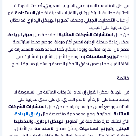
في ظل المنافسة الشديدة في السوق السعودي، أصبحت الشركات
العائلية مطالبة بالابتكار وتبني التقنيات الحديثة لضمان
الاستدامة
. غير
أن غياب
التخطيط الجيلي
وضعف
تطوير الهيكل الإداري
قد يحدّان
من قدرتها على التجديد.
من خلال
استشارات الشركات العائلية
المقدمة من
رفيق الريادة
،
يمكن إعادة هيكلة الإدارة لتصبح أكثر مرونة، ووضع خطط استراتيجية
تدمج بين الخبرة العائلية وروح الابتكار. كما تساعد هذه الاستشارات في
إعادة
توزيع الصلاحيات
بما يسمح للأجيال الشابة بالمشاركة في
اتخاذ القرار، مما يضمن تدفق الأفكار الجديدة واستمرار مسيرة النجاح.
خاتمة
في النهاية، يمكن القول إن نجاح الشركات العائلية في السعودية لا
يعتمد فقط على الإرث أو الاسم التجاري، بل على مدى قدرتها على
التكيّف، ووضع أسس مؤسسية راسخة من خلال
استشارات الشركات
العائلية
المحترفة. ومع وجود جهة متخصصة مثل
رفيق الريادة
،
التي تمتلك خبرة متكاملة في
تطوير الهيكل الإداري
، و
التخطيط
الجيلي
، و
توزيع الصلاحيات
، يمكن ضمان
الاستدامة
عبر الأجيال،
وتحقيق توازن مثالي بين الهوية العائلية والاحتراف الإداري الذي يصنع