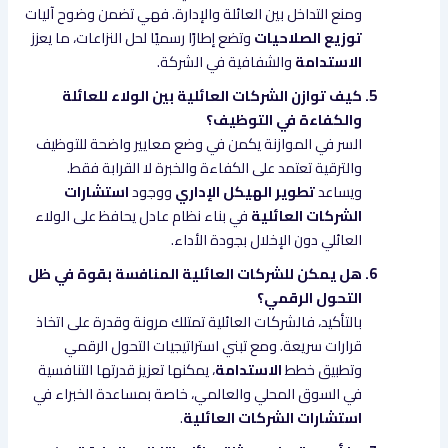
ومنع التداخل بين العائلة والإدارة. فهي تضمن وضوح آليات
توزيع الصلاحيات
وتضع إطارًا رسميًا لحل النزاعات، ما يعزز
الاستدامة
والشفافية في الشركة.
كيف توازن الشركات العائلية بين الولاء للعائلة
والكفاءة في التوظيف؟
السر في الموازنة يكمن في وضع معايير واضحة للتوظيف
والترقية تعتمد على الكفاءة والخبرة لا القرابة فقط.
ويساعد
تطوير الهيكل الإداري
ووجود
استشارات
الشركات العائلية
في بناء نظام عادل يحافظ على الولاء
العائلي دون الإخلال بجودة الأداء.
هل يمكن للشركات العائلية المنافسة بقوة في ظل
التحول الرقمي؟
بالتأكيد، فالشركات العائلية تمتلك مرونة وقدرة على اتخاذ
قرارات سريعة. ومع تبني استراتيجيات التحول الرقمي
وتطبيق خطط
الاستدامة
، يمكنها تعزيز قدرتها التنافسية
في السوق المحلي والعالمي، خاصة بمساعدة الخبراء في
استشارات الشركات العائلية
.