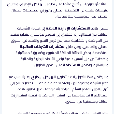
العائلة أو خبرتها، بل أصبح قائمًا على
تطوير الهيكل الإداري
، وتطبيق
منهجيات علمية في
التخطيط الجيلي
و
توزيع الصلاحيات
لضمان
الاستدامة
المؤسسية جيلاً بعد جيل.
تسعى هذه
الاستشارات الإدارية الذكية
إلى تحويل الشركات
العائلية من نمط الإدارة التقليدي إلى نموذج مؤسسي متطور يعتمد
على الحوكمة والشفافية، مما يعزز فرص النمو والتمدد في السوق
المحلي والعالمي. ومن خلال
استشارات الشركات العائلية
المتخصصة، يمكن للعائلة المالكة للمشروع وضع رؤية مستقبلية
واضحة، تُبنى على أسس علمية تراعي الأبعاد الإدارية والمالية
والإنسانية، وتضمن
الاستدامة
على المدى الطويل.
ولا يكتمل هذا التحول إلا عبر
تطوير الهيكل الإداري
بما يتناسب مع
حجم الشركة وطموحاتها، واعتماد خطة واضحة لـ
التخطيط الجيلي
تُهيّئ الجيل القادم لتسلّم القيادة بثقة وكفاءة. إن تطبيق هذه
المفاهيم لا يحافظ فقط على استقرار الشركة، بل يضمن استمرار إرث
العائلة وسمعتها في السوق.
ولأن النجاح الحقيقي يتطلب شريكًا خبيرًا يفهم خصوصية السوق