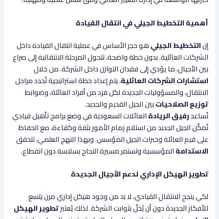
أهمية التخطيط الجيلي في انتقال القيادة
إن
التخطيط الجيلي
هو حجر الأساس في عملية انتقال القيادة داخل
الشركات العائلية. بدون خطة واضحة، تتحول المرحلة الانتقالية إلى صراع
بين الأجيال، ما يؤدي إلى فقدان التوازن داخل الشركة. من خلال
استشارات الشركات العائلية
، يتم إعداد خطة استراتيجية تُحدد مراحل
الانتقال، والمسؤوليات الجديدة لكل فرد من أفراد العائلة، وضوابط
توزيع الصلاحيات
بين الجيل القديم والجديد.
تُساعد
رفيق الريادة
العائلات السعودية في وضع برامج تأهيل قيادي
تُمكّن الجيل الجديد من استلام زمام الأمور بثقة وكفاءة، مع الحفاظ
على قيم العائلة وخبرات الجيل المؤسس. وبهذا النهج العلمي، تتحقق
الاستدامة
المؤسسية وتستمر مسيرة النجاح بسلاسة دون انقطاع.
تطوير الهيكل الإداري لدعم الأجيال الجديدة
لكي ينجح الانتقال القيادي، لا بد من وجود هيكل إداري مرن يتسع
للأفكار الجديدة دون أن يُخلّ بثوابت الشركة. لذلك يُعتبر
تطوير الهيكل