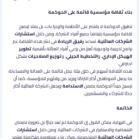
بناء ثقافة مؤسسية قائمة على الحوكمة
تطبيق الحوكمة لا يقتصر على الأنظمة والإجراءات، بل يمتد ليصبح
ثقافة مؤسسية يتبناها جميع أفراد الشركة. ومن خلال
استشارات
الشركات العائلية
، تساعد
رفيق الريادة
في نشر هذه الثقافة عبر
برامج تدريبية وتوعوية تُعزز من وعي أفراد العائلة بأهمية
تطوير
الهيكل الإداري
، و
التخطيط الجيلي
، و
توزيع الصلاحيات
بشكل
احترافي.
هذه الثقافة تُسهم في خلق بيئة عمل قائمة على العدالة والمساءلة،
ما يجعل الموظفين أكثر التزامًا ويزيد من ولائهم للمؤسسة. كما أن
ترسيخ مبدأ الحوكمة يضمن
الاستدامة
ويجعل الشركة العائلية أكثر
جذبًا للشركاء والمستثمرين.
الخاتمة
في النهاية، يمكن القول إن الحوكمة لم تعد خيارًا بل ضرورة لضمان
الشفافية والاستقرار في الشركات العائلية. ومن خلال
استشارات
الشركات العائلية
المتخصصة، يمكن بناء منظومة متكاملة تعتمد