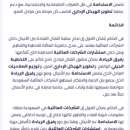
تضمن
الاستدامة
في ظل التغيرات الاقتصادية والاجتماعية، مع دعم
عملية
تطوير الهيكل الإداري
لتناسب كل مرحلة من مراحل النمو.
الخاتمة
في الختام، يُمكن القول إن نجاح عملية انتقال القيادة بين الأجيال داخل
الشركات العائلية يعتمد على مدى جاهزية العائلة للتخطيط والتنظيم.
ومن خلال
استشارات الشركات العائلية
المحترفة التي تُقدّمها
رفيق الريادة
، يمكن تحقيق انتقال قيادي ناجح قائم على
التخطيط
الجيلي
الواضح، و
تطوير الهيكل الإداري
المرن، و
توزيع الصلاحيات
العادل الذي يضمن
الاستدامة
عبر الأجيال. ومع نهج
رفيق الريادة
الذي يجمع بين الخبرة والابتكار، تستطيع الشركات العائلية السعودية
مواصلة مسيرتها بثقة وثبات، لتبقى علامة فارقة في عالم الأعمال
جيلاً بعد جيل.
في الختام، يمكن القول إن
الشركات العائلية
في السعودية تمتلك
مقومات قوية للبقاء والتطور، لكنها تحتاج إلى توجيه احترافي يضمن
لها
الاستدامة
عبر الأجيال. وهنا يبرز دور
رفيق الريادة
كأفضل جهة
متخصصة في
استشارات الشركات العائلية
، حيث تقدم حلولًا عملية