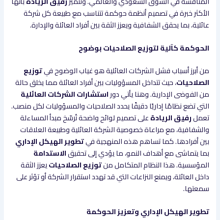
المنافسة في السوق السعودي والعالمي. وتتميز
رفيق الريادة
بأنها
الأكثر خبرة في تصميم أنظمة حوكمة تتناسب مع طبيعة كل شركة
عائلية، بما يحقق الشفافية ويعزز الثقة بين أفراد العائلة والإدارة.
الحوكمة كآلية لتوزيع الصلاحيات بوضوح
من أبرز أسباب فشل الشركات العائلية هو غياب الوضوح في
توزيع
الصلاحيات
، حيث تتداخل المسؤوليات بين أفراد العائلة مما يخلق حالة
من الفوضى الإدارية. وهنا يأتي دور
استشارات الشركات العائلية
التي تضع نظامًا إداريًا دقيقًا يحدد الصلاحيات والمسؤوليات لكل منصب.
تعمل
رفيق الريادة
على تصميم لوائح واضحة تُرسّخ مبدأ المساءلة
والشفافية، مع مراعاة خصوصية الشركة العائلية وطبيعة العلاقات
بين أفرادها. كما تساهم هذه المنهجية في
تطوير الهيكل الإداري
بما يتماشى مع أهداف النمو، ما يؤدي إلى تحقيق
الاستدامة
المؤسسية. هذا النظام المتكامل من
توزيع الصلاحيات
يعزز الثقة
داخل العائلة، ويمنع النزاعات التي قد تهدد استقرار الشركة أو تؤثر على
سمعتها.
تطوير الهيكل الإداري وتعزيز الحوكمة