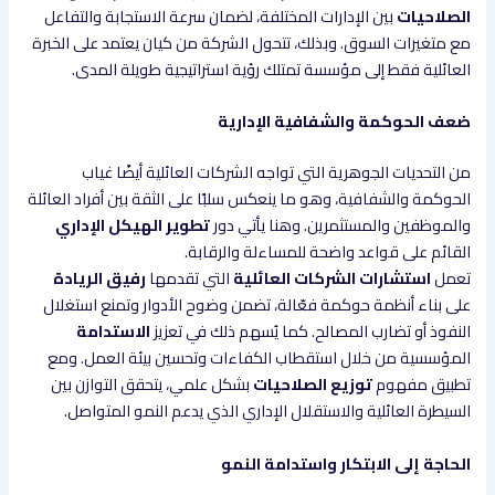
الصلاحيات
بين الإدارات المختلفة، لضمان سرعة الاستجابة والتفاعل
مع متغيرات السوق. وبذلك، تتحول الشركة من كيان يعتمد على الخبرة
العائلية فقط إلى مؤسسة تمتلك رؤية استراتيجية طويلة المدى.
ضعف الحوكمة والشفافية الإدارية
من التحديات الجوهرية التي تواجه الشركات العائلية أيضًا غياب
الحوكمة والشفافية، وهو ما ينعكس سلبًا على الثقة بين أفراد العائلة
والموظفين والمستثمرين. وهنا يأتي دور
تطوير الهيكل الإداري
القائم على قواعد واضحة للمساءلة والرقابة.
تعمل
استشارات الشركات العائلية
التي تقدمها
رفيق الريادة
على بناء أنظمة حوكمة فعّالة، تضمن وضوح الأدوار وتمنع استغلال
النفوذ أو تضارب المصالح. كما يُسهم ذلك في تعزيز
الاستدامة
المؤسسية من خلال استقطاب الكفاءات وتحسين بيئة العمل. ومع
تطبيق مفهوم
توزيع الصلاحيات
بشكل علمي، يتحقق التوازن بين
السيطرة العائلية والاستقلال الإداري الذي يدعم النمو المتواصل.
الحاجة إلى الابتكار واستدامة النمو