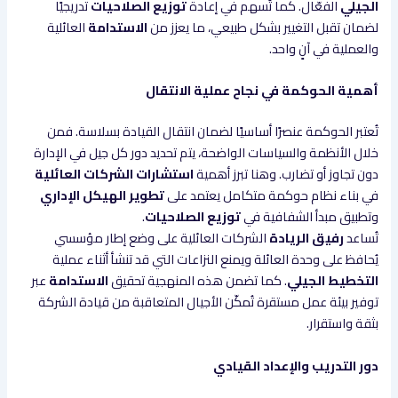
الجيلي
الفعّال. كما تُسهم في إعادة
توزيع الصلاحيات
تدريجيًا
لضمان تقبل التغيير بشكل طبيعي، ما يعزز من
الاستدامة
العائلية
والعملية في آنٍ واحد.
أهمية الحوكمة في نجاح عملية الانتقال
تُعتبر الحوكمة عنصرًا أساسيًا لضمان انتقال القيادة بسلاسة. فمن
خلال الأنظمة والسياسات الواضحة، يتم تحديد دور كل جيل في الإدارة
دون تجاوز أو تضارب. وهنا تبرز أهمية
استشارات الشركات العائلية
في بناء نظام حوكمة متكامل يعتمد على
تطوير الهيكل الإداري
وتطبيق مبدأ الشفافية في
توزيع الصلاحيات
.
تُساعد
رفيق الريادة
الشركات العائلية على وضع إطار مؤسسي
يُحافظ على وحدة العائلة ويمنع النزاعات التي قد تنشأ أثناء عملية
التخطيط الجيلي
. كما تضمن هذه المنهجية تحقيق
الاستدامة
عبر
توفير بيئة عمل مستقرة تُمكّن الأجيال المتعاقبة من قيادة الشركة
بثقة واستقرار.
دور التدريب والإعداد القيادي