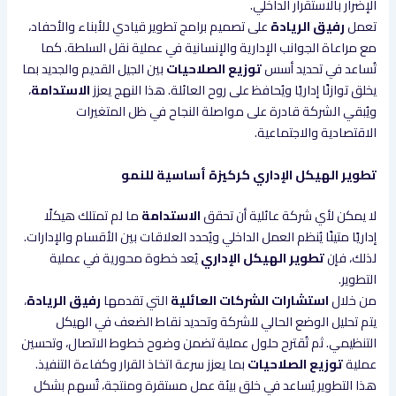
الإضرار بالاستقرار الداخلي.
تعمل
رفيق الريادة
على تصميم برامج تطوير قيادي للأبناء والأحفاد،
مع مراعاة الجوانب الإدارية والإنسانية في عملية نقل السلطة. كما
تُساعد في تحديد أسس
توزيع الصلاحيات
بين الجيل القديم والجديد بما
يخلق توازنًا إداريًا ويُحافظ على روح العائلة. هذا النهج يعزز
الاستدامة
،
ويُبقي الشركة قادرة على مواصلة النجاح في ظل المتغيرات
الاقتصادية والاجتماعية.
تطوير الهيكل الإداري كركيزة أساسية للنمو
لا يمكن لأي شركة عائلية أن تحقق
الاستدامة
ما لم تمتلك هيكلًا
إداريًا متينًا يُنظم العمل الداخلي ويُحدد العلاقات بين الأقسام والإدارات.
لذلك، فإن
تطوير الهيكل الإداري
يُعد خطوة محورية في عملية
التطوير.
من خلال
استشارات الشركات العائلية
التي تقدمها
رفيق الريادة
،
يتم تحليل الوضع الحالي للشركة وتحديد نقاط الضعف في الهيكل
التنظيمي. ثم تُقترح حلول عملية تضمن وضوح خطوط الاتصال، وتحسين
عملية
توزيع الصلاحيات
بما يعزز سرعة اتخاذ القرار وكفاءة التنفيذ.
هذا التطوير يُساعد في خلق بيئة عمل مستقرة ومنتجة، تُسهم بشكل