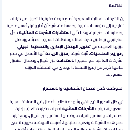
الخاتمة
إن الشركات العائلية السعودية أمام فرصة حقيقية للتحول من كيانات
تقليدية إلى مؤسسات قوية ومستدامة، شرط أن تُدار وفق أسس علمية
وممارسات احترافية. وهنا تأتي
استشارات الشركات العائلية
كحلّ
استراتيجي يربط بين خبرة العائلة ومتطلبات السوق الحديثة. وبفضل
خبرتها العميقة في
تطوير الهيكل الإداري
و
التخطيط الجيلي
و
توزيع الصلاحيات
، تُثبت شركة
رفيق الريادة
أنها الأفضل في دعم
الشركات العائلية نحو تحقيق
الاستدامة
عبر الأجيال، وضمان استمرار
نجاحها كرمز من رموز الاقتصاد الوطني في المملكة العربية
السعودية.
الحوكمة كحل لضمان الشفافية والاستقرار
في ظل التطور الكبير الذي يشهده قطاع الأعمال في المملكة العربية
السعودية، تواجه
الشركات العائلية
تحديات متزايدة تتعلق بإدارة
الصلاحيات، واستمرار القيادة، وضمان الاستقرار عبر الأجيال. ومع تزايد
حجم هذه الشركات وتعقيد عملياتها، أصبحت الحوكمة ضرورة لا غنى
عنها لضمان الشفافية والعدالة في اتخاذ القرار. وهنا تظهر أهمية