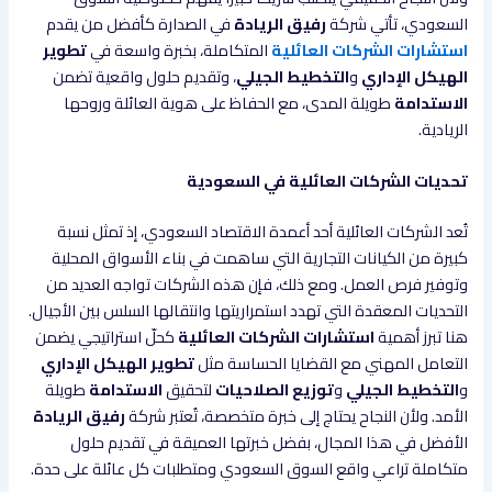
السعودي، تأتي شركة
رفيق الريادة
في الصدارة كأفضل من يقدم
استشارات الشركات العائلية
المتكاملة، بخبرة واسعة في
تطوير
الهيكل الإداري
و
التخطيط الجيلي
، وتقديم حلول واقعية تضمن
الاستدامة
طويلة المدى، مع الحفاظ على هوية العائلة وروحها
الريادية.
تحديات الشركات العائلية في السعودية
تُعد الشركات العائلية أحد أعمدة الاقتصاد السعودي، إذ تمثل نسبة
كبيرة من الكيانات التجارية التي ساهمت في بناء الأسواق المحلية
وتوفير فرص العمل. ومع ذلك، فإن هذه الشركات تواجه العديد من
التحديات المعقدة التي تهدد استمراريتها وانتقالها السلس بين الأجيال.
هنا تبرز أهمية
استشارات الشركات العائلية
كحلّ استراتيجي يضمن
التعامل المهني مع القضايا الحساسة مثل
تطوير الهيكل الإداري
و
التخطيط الجيلي
و
توزيع الصلاحيات
لتحقيق
الاستدامة
طويلة
الأمد. ولأن النجاح يحتاج إلى خبرة متخصصة، تُعتبر شركة
رفيق الريادة
الأفضل في هذا المجال، بفضل خبرتها العميقة في تقديم حلول
متكاملة تراعي واقع السوق السعودي ومتطلبات كل عائلة على حدة.