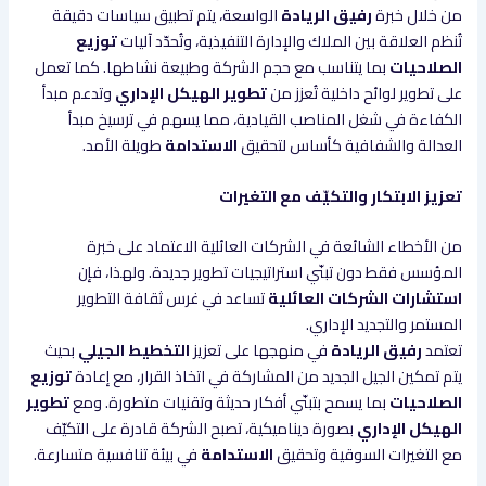
من خلال خبرة
رفيق الريادة
الواسعة، يتم تطبيق سياسات دقيقة
تُنظم العلاقة بين الملاك والإدارة التنفيذية، وتُحدّد آليات
توزيع
الصلاحيات
بما يتناسب مع حجم الشركة وطبيعة نشاطها. كما تعمل
على تطوير لوائح داخلية تُعزز من
تطوير الهيكل الإداري
وتدعم مبدأ
الكفاءة في شغل المناصب القيادية، مما يسهم في ترسيخ مبدأ
العدالة والشفافية كأساس لتحقيق
الاستدامة
طويلة الأمد.
تعزيز الابتكار والتكيّف مع التغيرات
من الأخطاء الشائعة في الشركات العائلية الاعتماد على خبرة
المؤسس فقط دون تبنّي استراتيجيات تطوير جديدة. ولهذا، فإن
استشارات الشركات العائلية
تساعد في غرس ثقافة التطوير
المستمر والتجديد الإداري.
تعتمد
رفيق الريادة
في منهجها على تعزيز
التخطيط الجيلي
بحيث
يتم تمكين الجيل الجديد من المشاركة في اتخاذ القرار، مع إعادة
توزيع
الصلاحيات
بما يسمح بتبنّي أفكار حديثة وتقنيات متطورة. ومع
تطوير
الهيكل الإداري
بصورة ديناميكية، تصبح الشركة قادرة على التكيّف
مع التغيرات السوقية وتحقيق
الاستدامة
في بيئة تنافسية متسارعة.