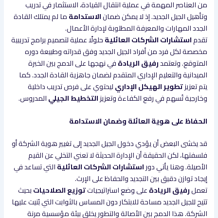
من العناصر المهمة في عملية انتقال القيادة، الاستثمار في تدريب
وتأهيل الجيل الجديد. إذ لا يمكن ضمان
الاستدامة
ما لم يمتلك القادة
الجدد المهارات والمعرفة المطلوبة لإدارة الأعمال.
تقدم
استشارات الشركات العائلية
حلولًا عملية لتصميم برامج تدريبية
مخصصة لكل فرد من أفراد الجيل الجديد وفق قدراته وطبيعة دوره
المتوقع. وتعتمد
رفيق الريادة
في نهجها على الدمج بين الخبرة
الميدانية والتعليم الإداري المتقدم لضمان جاهزية القادة الجدد. كما
يتم تعزيز
تطوير الهيكل الإداري
ليحتوي على فرص تدريب داخلية
وخارجية تُسهم في رفع الكفاءة وتعزيز
التخطيط الجيلي
المدروس.
الحفاظ على هوية العائلة وضمان الاستدامة
قد يخشى البعض أن يؤدي دخول الجيل الجديد إلى تغيير هوية الشركة أو
فلسفتها، لكن الحقيقة أن الإدارة الحديثة لا تعني التخلي عن القيم
الأصيلة. وهنا يأتي دور
استشارات الشركات العائلية
التي تساعد في
إيجاد توازن دقيق بين التجديد والحفاظ على الإرث.
تعمل
رفيق الريادة
على وضع استراتيجيات
توزيع الصلاحيات
بحيث
تتيح للجيل الجديد مساحة للابتكار دون المساس بالثوابت التي بُنيت عليها
الشركة. هذا الدمج بين الأصالة والتطور يخلق بيئة مؤسسية مرنة