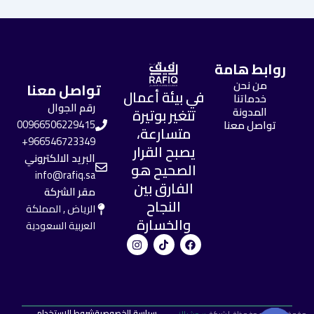
روابط هامة
من نحن
تواصل معنا
في بيئة أعمال
خدماتنا
رقم الجوال
المدونة
تتغير بوتيرة
تواصل معنا
00966506229415
متسارعة،
966546723349+
يصبح القرار
البريد الالكتروني
الصحيح هو
info@rafiq.sa
الفارق بين
مقر الشركة
النجاح
الرياض , المملكة
والخسارة
العربية السعودية
I
T
F
n
i
a
s
k
c
t
t
e
a
o
b
g
k
o
r
o
a
k
سياسة الخصوصية
شروط الاستخدام