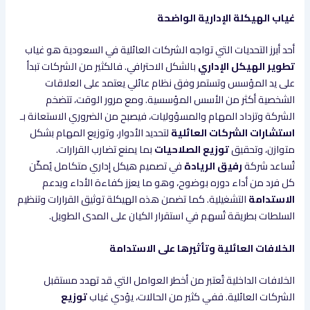
غياب الهيكلة الإدارية الواضحة
أحد أبرز التحديات التي تواجه الشركات العائلية في السعودية هو غياب
تطوير الهيكل الإداري
بالشكل الاحترافي. فالكثير من الشركات تبدأ
على يد المؤسس وتستمر وفق نظام عائلي يعتمد على العلاقات
الشخصية أكثر من الأسس المؤسسية. ومع مرور الوقت، تتضخم
الشركة وتزداد المهام والمسؤوليات، فيصبح من الضروري الاستعانة بـ
استشارات الشركات العائلية
لتحديد الأدوار، وتوزيع المهام بشكل
متوازن، وتحقيق
توزيع الصلاحيات
بما يمنع تضارب القرارات.
تُساعد شركة
رفيق الريادة
في تصميم هيكل إداري متكامل يُمكّن
كل فرد من أداء دوره بوضوح، وهو ما يعزز كفاءة الأداء ويدعم
الاستدامة
التشغيلية. كما تضمن هذه الهيكلة توثيق القرارات وتنظيم
السلطات بطريقة تُسهم في استقرار الكيان على المدى الطويل.
الخلافات العائلية وتأثيرها على الاستدامة
الخلافات الداخلية تُعتبر من أخطر العوامل التي قد تهدد مستقبل
الشركات العائلية. ففي كثير من الحالات، يؤدي غياب
توزيع