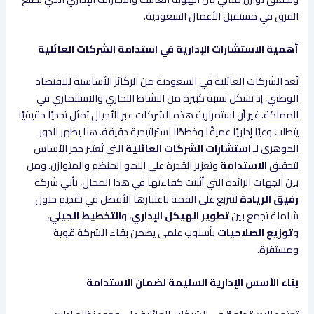
الفرق في مستقبل الأعمال السعودية.
أهمية الاستشارات الإدارية في استدامة الشركات العائلية
تُعد الشركات العائلية في السعودية من الركائز الأساسية للاقتصاد
الوطني، إذ تشكل نسبة كبيرة من النشاط التجاري والاستثماري في
المملكة. غير أن استمرارية هذه الشركات عبر الأجيال تمثل تحديًا حقيقيًا
يتطلب وعيًا إداريًا عميقًا وخططًا استراتيجية دقيقة. هنا يظهر الدور
الجوهري لـ
استشارات الشركات العائلية
التي تُعتبر حجر الأساس
لتحقيق
الاستدامة
وتعزيز القدرة على النمو المنظم والمتوازن. ومن
بين الجهات الرائدة التي أثبتت كفاءتها في هذا المجال، تأتي شركة
رفيق الريادة
لتتربع على القمة باعتبارها الأفضل في تقديم حلول
شاملة تجمع بين
تطوير الهيكل الإداري
، و
التخطيط الجيلي
،
و
توزيع الصلاحيات
بأسلوب علمي يضمن بقاء الشركة قوية
ومستقرة.
بناء الأسس الإدارية السليمة لضمان الاستدامة