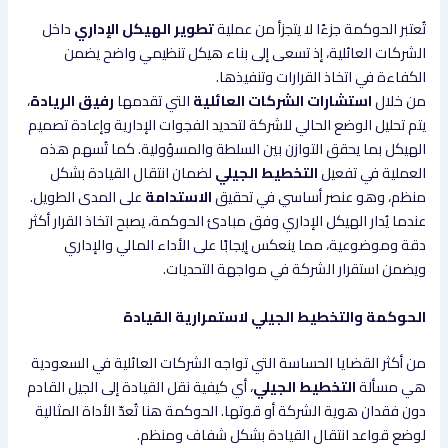
تُعتبر الحوكمة جزءًا لا يتجزأ من عملية
تطوير الهيكل الإداري
داخل
الشركات العائلية، إذ تسعى إلى بناء هيكل تنظيمي واضح يضمن
الكفاءة في اتخاذ القرارات وتنفيذها.
من خلال
استشارات الشركات العائلية
التي تقدمها
رفيق الريادة
،
يتم تحليل الوضع الحالي للشركة لتحديد الفجوات الإدارية وإعادة تصميم
الهيكل بما يحقق التوازن بين السلطة والمسؤولية. كما تُسهم هذه
العملية في تفعيل
التخطيط الجيلي
لضمان انتقال القيادة بشكل
منظم، وهو عنصر أساسي في تحقيق
الاستدامة
على المدى الطويل.
عندما يُدار الهيكل الإداري وفق مبادئ الحوكمة، يصبح اتخاذ القرار أكثر
دقة وموضوعية، مما ينعكس إيجابًا على الأداء المالي والإداري
ويضمن استقرار الشركة في مواجهة التحديات.
الحوكمة والتخطيط الجيلي لاستمرارية القيادة
من أكثر القضايا الحساسة التي تواجه الشركات العائلية في السعودية
هي مسألة
التخطيط الجيلي
، أي كيفية نقل القيادة إلى الجيل القادم
دون فقدان هوية الشركة أو قوتها. الحوكمة هنا تُعدّ الأداة المثالية
لوضع قواعد انتقال القيادة بشكل شفاف ومنظم.