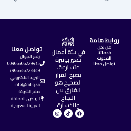
روابط هامة
من نحن
تواصل معنا
في بيئة أعمال
خدماتنا
رقم الجوال
المدونة
تتغير بوتيرة
تواصل معنا
00966506229415
متسارعة،
966546723349+
يصبح القرار
البريد الالكتروني
الصحيح هو
info@rafiq.sa
الفارق بين
مقر الشركة
النجاح
الرياض , المملكة
والخسارة
العربية السعودية
I
T
F
n
i
a
s
k
c
t
t
e
a
o
b