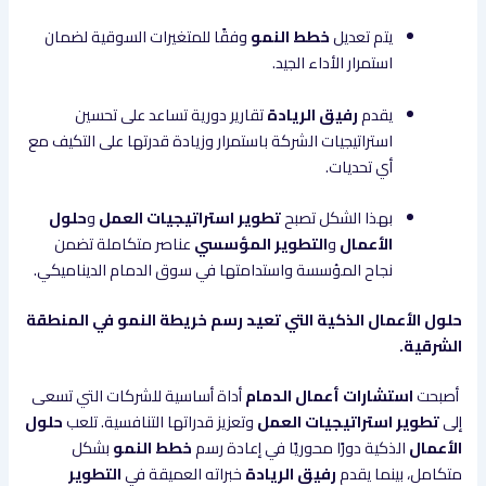
يتم تعديل
خطط النمو
وفقًا للمتغيرات السوقية لضمان
استمرار الأداء الجيد.
يقدم
رفيق الريادة
تقارير دورية تساعد على تحسين
استراتيجيات الشركة باستمرار وزيادة قدرتها على التكيف مع
أي تحديات.
بهذا الشكل تصبح
تطوير استراتيجيات العمل
و
حلول
الأعمال
و
التطوير المؤسسي
عناصر متكاملة تضمن
نجاح المؤسسة واستدامتها في سوق الدمام الديناميكي.
حلول الأعمال الذكية التي تعيد رسم خريطة النمو في المنطقة
الشرقية.
أصبحت
استشارات أعمال الدمام
أداة أساسية للشركات التي تسعى
إلى
تطوير استراتيجيات العمل
وتعزيز قدراتها التنافسية. تلعب
حلول
الأعمال
الذكية دورًا محوريًا في إعادة رسم
خطط النمو
بشكل
متكامل، بينما يقدم
رفيق الريادة
خبراته العميقة في
التطوير