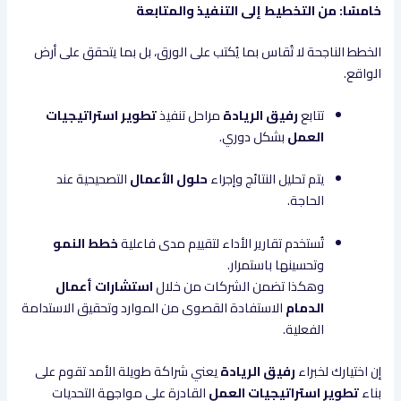
خامسًا: من التخطيط إلى التنفيذ والمتابعة
الخطط الناجحة لا تُقاس بما يُكتب على الورق، بل بما يتحقق على أرض
الواقع.
تتابع
رفيق الريادة
مراحل تنفيذ
تطوير استراتيجيات
العمل
بشكل دوري.
يتم تحليل النتائج وإجراء
حلول الأعمال
التصحيحية عند
الحاجة.
تُستخدم تقارير الأداء لتقييم مدى فاعلية
خطط النمو
وتحسينها باستمرار.
وهكذا تضمن الشركات من خلال
استشارات أعمال
الدمام
الاستفادة القصوى من الموارد وتحقيق الاستدامة
الفعلية.
إن اختيارك لخبراء
رفيق الريادة
يعني شراكة طويلة الأمد تقوم على
بناء
تطوير استراتيجيات العمل
القادرة على مواجهة التحديات