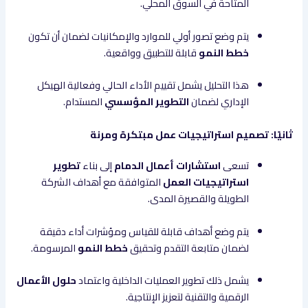
المتاحة في السوق المحلي.
يتم وضع تصور أولي للموارد والإمكانيات لضمان أن تكون
خطط النمو
قابلة للتطبيق وواقعية.
هذا التحليل يشمل تقييم الأداء الحالي وفعالية الهيكل
الإداري لضمان
التطوير المؤسسي
المستدام.
ثانيًا: تصميم استراتيجيات عمل مبتكرة ومرنة
تسعى
استشارات أعمال الدمام
إلى بناء
تطوير
استراتيجيات العمل
المتوافقة مع أهداف الشركة
الطويلة والقصيرة المدى.
يتم وضع أهداف قابلة للقياس ومؤشرات أداء دقيقة
لضمان متابعة التقدم وتحقيق
خطط النمو
المرسومة.
يشمل ذلك تطوير العمليات الداخلية واعتماد
حلول الأعمال
الرقمية والتقنية لتعزيز الإنتاجية.