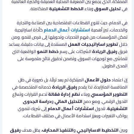
المملكة، الذي يجمع بين المعرفة المحلية العميقة والخبرة العالمية
في
تحليل السوق
وبناء
الخطط التشغيلية
المتكاملة.
في الدمام، حيث تتنوع القطاعات الاقتصادية بين الصناعة والتجارة
والخدمات، تبرز أهمية
استشارات أعمال الدمام
كأداة استراتيجية
تمكن المؤسسات من فهم التحديات وتحويلها إلى فرص للنمو. ومن
خلال
تطوير استراتيجيات العمل
المستندة إلى بيانات دقيقة، يساعد
فريق
رفيق الريادة
الشركات على رسم
خطط النمو
الواقعية التي
تتماشى مع توجهات السوق، وتضمن تحقيق نتائج ملموسة على
المدى الطويل.
إن اعتماد
حلول الأعمال
المبتكرة لم يعد ترفًا، بل ضرورة في ظل
المنافسة المتزايدة، لذا يقدم
رفيق الريادة
خدماته المتخصصة في
التطوير المؤسسي
وبناء
نظم إدارة فعّالة
تدعم القرارات وتسرّع
التحول الرقمي. ومع دمج
التحليل المالي
و
دراسة الجدوى
التشغيلية
، تتحول
استشارات أعمال الدمام
إلى شريك تنموي
يواكب التغيرات ويعزز استدامة الأعمال في مختلف القطاعات.
وبين
التخطيط الاستراتيجي
و
التنفيذ المحترف
، يظل هدف
رفيق