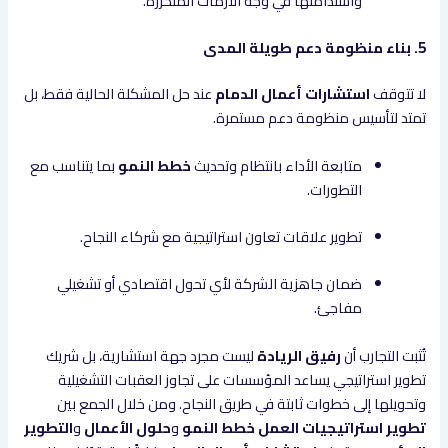
واستدامتها في وجه الأزمات المتكررة.
5. بناء منظومة دعم طويلة المدى
لا تتوقف
استشارات أعمال الدمام
عند حل المشكلة الحالية فقط، بل
تمتد لتأسيس منظومة دعم مستمرة.
متابعة الأداء بانتظام وتحديث
خطط النمو
بما يتناسب مع
التطورات.
تطوير علاقات تعاون استراتيجية مع شركاء النجاح.
ضمان جاهزية الشركة لأي تحول اقتصادي أو تشغيلي
مفاجئ.
تُثبت التجارب أن
رفيق الريادة
ليست مجرد جهة استشارية، بل شريك
تطوير استراتيجي يساعد المؤسسات على تجاوز العقبات التشغيلية
وتحويلها إلى خطوات ثابتة في طريق النجاح. ومن خلال الجمع بين
تطوير استراتيجيات العمل خطط النمو
و
حلول الأعمال
و
التطوير