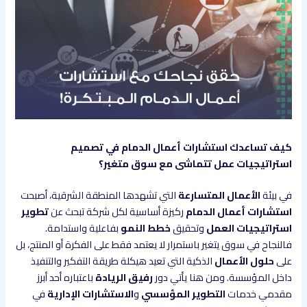
كيف تساعدك استشارات أعمال الدمام في تصميم
استراتيجيات عمل تتماشى مع سوق متغير؟
في بيئة
الأعمال المتسارعة
التي تشهدها المنطقة الشرقية، أصبحت
استشارات أعمال الدمام
ركيزة أساسية لكل شركة تبحث عن
تطوير
استراتيجيات العمل
وتحقيق
خطط النمو
بفاعلية واستدامة.
فالنجاح في سوق يتغير باستمرار لا يعتمد فقط على الفكرة أو المنتج، بل
على
حلول الأعمال
الذكية التي تعيد هيكلة طريقة التفكير والتنفيذ
داخل المؤسسة. ومن هنا يأتي دور
رفيق الريادة
باعتباره أحد أبرز
مقدمي خدمات
التطوير المؤسسي
و
الاستشارات الإدارية
في