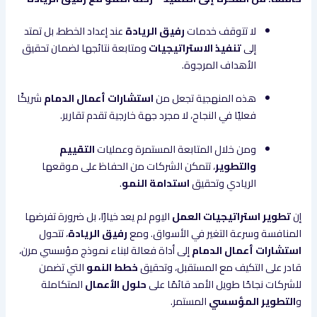
لا تتوقف خدمات
رفيق الريادة
عند إعداد الخطط، بل تمتد
إلى
تنفيذ الاستراتيجيات
ومتابعة نتائجها لضمان تحقيق
الأهداف المرجوة.
هذه المنهجية تجعل من
استشارات أعمال الدمام
شريكًا
فعليًا في النجاح، لا مجرد جهة خارجية تقدم تقارير.
ومن خلال المتابعة المستمرة وعمليات
التقييم
والتطوير
، تتمكن الشركات من الحفاظ على موقعها
الريادي وتحقيق
استدامة النمو
.
إن
تطوير استراتيجيات العمل
اليوم لم يعد خيارًا، بل ضرورة تفرضها
المنافسة وسرعة التغير في الأسواق. ومع
رفيق الريادة
، تتحول
استشارات أعمال الدمام
إلى أداة فعالة لبناء نموذج مؤسسي مرن،
قادر على التكيف مع المستقبل، وتحقيق
خطط النمو
التي تضمن
للشركات نجاحًا طويل الأمد قائمًا على
حلول الأعمال
المتكاملة
و
التطوير المؤسسي
المستمر.