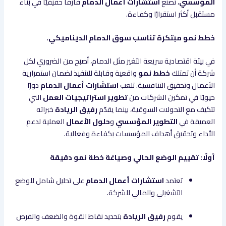
المؤسسي
، تصنع
استشارات أعمال الدمام
فارقًا حقيقيًا في بناء
مستقبل أكثر استقرارًا وكفاءة.
خطط نمو مبتكرة تناسب سوق الدمام الديناميكي.
في بيئة اقتصادية سريعة التغير مثل الدمام، أصبح من الضروري لكل
شركة أن تمتلك
خطط نمو
واقعية وقابلة للتنفيذ لضمان استمرارية
الأعمال وتحقيق التنافسية. تلعب
استشارات أعمال الدمام
دورًا
حيويًا في تمكين الشركات من
تطوير استراتيجيات العمل
التي
تتكيف مع التحولات السوقية، بينما يقدّم
رفيق الريادة
خبراته
العميقة في
التطوير المؤسسي
و
حلول الأعمال
العملية لدعم
الأداء وتحقيق أهداف المؤسسات بكفاءة وفعالية.
أولًا: تقييم الوضع الحالي وصياغة خطة نمو دقيقة
تعتمد
استشارات أعمال الدمام
على تحليل شامل للوضع
التشغيلي والمالي للشركة.
يقوم
رفيق الريادة
بتحديد نقاط القوة والضعف والفرص