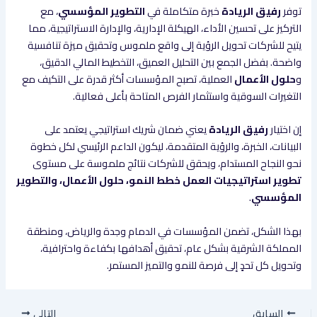
توفر
رفيق الريادة
خبرة متكاملة في
التطوير المؤسسي
، مع
التركيز على تحسين الأداء، الهيكلة الإدارية، والإدارة الاستراتيجية، مما
يتيح للشركات تحويل الرؤية إلى واقع ملموس وتحقيق ميزة تنافسية
واضحة. بفضل الجمع بين التحليل العميق، التخطيط المالي الدقيق،
و
حلول الأعمال
العملية، تصبح المؤسسات أكثر قدرة على التكيف مع
التغيرات السوقية واستثمار الفرص المتاحة بأعلى فعالية.
إن اختيار
رفيق الريادة
يعني ضمان شريك استراتيجي يعتمد على
البيانات، الخبرة، والرؤية المتقدمة، ليكون الداعم الرئيسي لكل خطوة
نحو النجاح المستدام، ويحقق للشركات نتائج ملموسة على مستوى
تطوير استراتيجيات العمل خطط النمو، حلول الأعمال، والتطوير
المؤسسي
.
بهذا الشكل، تضمن المؤسسات في الدمام وجدة والرياض، ومنطقة
المملكة الشرقية بشكل عام، تحقيق أهدافها بكفاءة واحترافية،
وتحويل كل تحدٍ إلى فرصة للنمو والتميز المستمر.
السابق
التالي