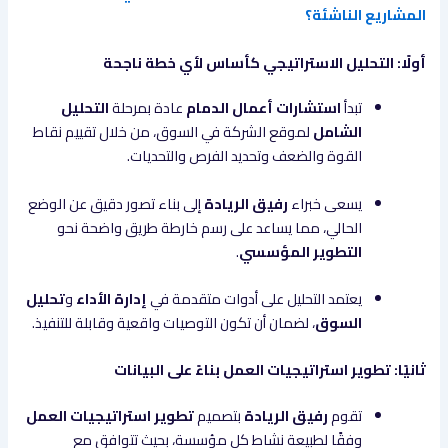
المشاريع الناشئة؟
أولًا: التحليل الاستراتيجي كأساس لأي خطة ناجحة
تبدأ
استشارات أعمال الدمام
عادة بمرحلة
التحليل
الشامل
لموقع الشركة في السوق، من خلال تقييم نقاط
القوة والضعف وتحديد الفرص والتحديات.
يسعى خبراء
رفيق الريادة
إلى بناء تصور دقيق عن الوضع
الحالي، مما يساعد على رسم خارطة طريق واضحة نحو
التطوير المؤسسي
.
يعتمد التحليل على أدوات متقدمة في
إدارة الأداء
و
تحليل
السوق
، لضمان أن تكون التوصيات واقعية وقابلة للتنفيذ.
ثانيًا: تطوير استراتيجيات العمل بناءً على البيانات
تقوم
رفيق الريادة
بتصميم
تطوير استراتيجيات العمل
وفقًا لطبيعة نشاط كل مؤسسة، بحيث تتوافق مع