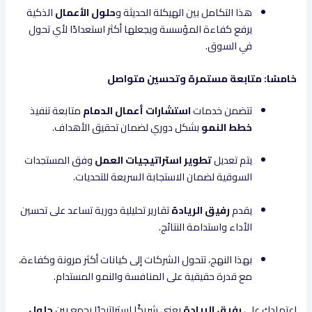
هذا التكامل بين الهيكلة الحديثة و
حلول الأعمال
الذكية
يرفع كفاءة المؤسسة ويجعلها أكثر استعدادًا لأي تحول
في السوق.
خامسًا: متابعة مستمرة وتحسين متواصل
تتضمن خدمات
استشارات أعمال الدمام
متابعة تنفيذ
خطط النمو
بشكل دوري لضمان تحقيق الأهداف.
يتم تعديل
تطوير استراتيجيات العمل
وفق المستجدات
السوقية لضمان الاستجابة السريعة للتحديات.
يقدم
رفيق الريادة
تقارير تحليلية دورية تساعد على تحسين
الأداء واستدامة النتائج.
بهذا النهج، تتحول الشركات إلى كيانات أكثر مرونة وكفاءة،
مع قدرة حقيقية على المنافسة والنمو المستدام.
اعتمادك على
رفيق الريادة
يعني شريكًا استراتيجيًا يجمع بين
حلول