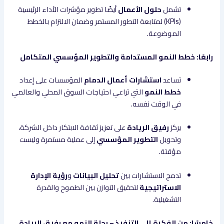
تشمل
حلول الأعمال
أيضًا تطوير مؤشرات الأداء الرئيسية
(KPIs) لمتابعة التطور المستمر وضمان الالتزام بالخطط
الموضوعة.
رابعًا: خطط النمو المستدامة والتطوير المؤسسي المتكامل
تساعد
استشارات أعمال الدمام
المؤسسات على إعداد
خطط النمو
التي تراعي احتياجات السوق المحلي والعالمي
في الوقت نفسه.
يركز
رفيق الريادة
على تعزيز ثقافة الابتكار داخل الشركة،
وتحويل
التطوير المؤسسي
إلى عملية مستمرة وليست
مؤقتة.
تدمج الاستشارات بين
تحليل البيانات
و
رؤية الإدارة
الاستراتيجية
لتحقيق التوازن بين الطموح والقدرة
التشغيلية.
خامسًا: من الفكرة إلى التنفيذ – رحلة النمو مع رفيق الريادة