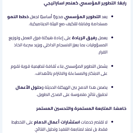
رابعًا: التطوير المؤسسي كعنصر استراتيجي
يعد
التطوير المؤسسي
محورًا أساسيًا لجعل
خطط النمو
مستدامة وقابلة للتكيف مع البيئة الديناميكية.
يعمل
رفيق الريادة
على إعادة هيكلة فرق العمل وتوزيع
المسؤوليات بما يعزز الانسجام الداخلي ويزيد سرعة اتخاذ
القرار.
يشمل التطوير المؤسسي بناء ثقافة تنظيمية قوية تقوم
على الابتكار والمساءلة والالتزام بالأهداف.
يضمن هذا الدمج بين الهيكلة الحديثة و
حلول الأعمال
تحقيق نتائج ملموسة على المدى الطويل.
خامسًا: المتابعة المستمرة والتحسين المستمر
لا تقتصر خدمات
استشارات أعمال الدمام
على التخطيط
فقط، بل تمتد لمتابعة التنفيذ وتحليل النتائج.