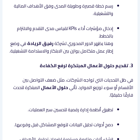
رسم خطة قصيرة وطويلة المدى وفق الأهداف المالية
والتشغيلية.
إدخال مؤشرات أداء KPIs لقياس مدى التقدم والالتزام
بالخطط.
وهنا يظهر الدور المحوري لشركة
رفيق الريادة
في وضع
إطار عمل متكامل يوازن بين الابتكار والاستدامة التشغيلية.
3. تقديم حلول الأعمال المبتكرة لرفع الكفاءة
في ظل التحديات التي تواجه الشركات، مثل ضعف التواصل بين
الأقسام أو سوء توزيع الموارد، تأتي
حلول الأعمال
المبتكرة لتحدث
فارقًا حقيقيًا.
تطبيق أنظمة إدارة رقمية لتحسين سير العمليات.
دمج أدوات تحليل البيانات لتوقع المشاكل قبل وقوعها.
إنشاء آليات متابعة مستمرة لضمان تحقيق الأهداف