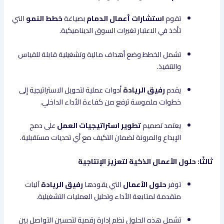
تقوم
استشارات أعمال الدمام
بصياغة
خطط النمو
التي
تأخذ في الاعتبار تغيرات السوق الديناميكية.
تشمل الخطط وضع أهداف مالية وتشغيلية قابلة للقياس
والتنفيذ.
يقدم
رفيق الريادة
أدوات عملية لتحويل الاستراتيجية إلى
خطوات ملموسة ترفع من كفاءة الأداء الداخلي.
يعتمد تصميم
تطوير استراتيجيات العمل
على دمج
الإبداع والمرونة لضمان التكيف مع أي تحديات مستقبلية.
ثالثًا: حلول الأعمال الذكية لتعزيز الإنتاجية
توفر
حلول الأعمال
التي يقودها
رفيق الريادة
آليات
متقدمة لمتابعة الأداء وتحليل العمليات التشغيلية.
تشمل هذه الحلول نظم إدارة رقمية لتحسين التواصل بين