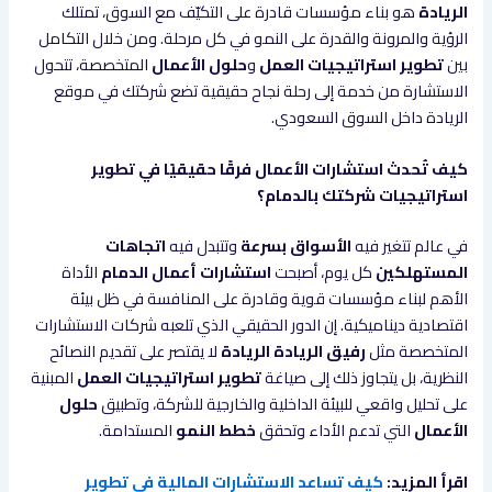
الريادة
هو بناء مؤسسات قادرة على التكيّف مع السوق، تمتلك
الرؤية والمرونة والقدرة على النمو في كل مرحلة. ومن خلال التكامل
بين
تطوير استراتيجيات العمل
و
حلول الأعمال
المتخصصة، تتحول
الاستشارة من خدمة إلى رحلة نجاح حقيقية تضع شركتك في موقع
الريادة داخل السوق السعودي.
كيف تُحدث استشارات الأعمال فرقًا حقيقيًا في تطوير
استراتيجيات شركتك بالدمام؟
في عالم تتغير فيه
الأسواق بسرعة
وتتبدل فيه
اتجاهات
المستهلكين
كل يوم، أصبحت
استشارات أعمال الدمام
الأداة
الأهم لبناء مؤسسات قوية وقادرة على المنافسة في ظل بيئة
اقتصادية ديناميكية. إن الدور الحقيقي الذي تلعبه شركات الاستشارات
المتخصصة مثل
رفيق الريادة الريادة
لا يقتصر على تقديم النصائح
النظرية، بل يتجاوز ذلك إلى صياغة
تطوير استراتيجيات العمل
المبنية
على تحليل واقعي للبيئة الداخلية والخارجية للشركة، وتطبيق
حلول
الأعمال
التي تدعم الأداء وتحقق
خطط النمو
المستدامة.
اقرأ المزيد:
كيف تساعد الاستشارات المالية في تطوير