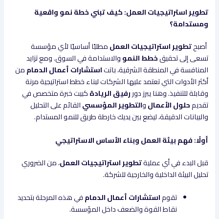
تطوير استراتيجيات العمل: كيف تبني خطة نمو واقعية
ومستدامة؟
أصبح
تطوير استراتيجيات العمل
مطلبًا أساسيًا لأي مؤسسة
تسعى إلى تحقيق
خطط النمو
والاستدامة في السوق. ومع تزايد
المنافسة في المنطقة الشرقية، باتت
استشارات أعمال الدمام
من
أكثر الأدوات التي تعتمد عليها الشركات لبناء خطط استراتيجية مرنة
وقابلة للتنفيذ. وهنا يبرز دور
رفيق الريادة
كبيت خبرة متخصص في
تقديم
حلول الأعمال
و
التطوير المؤسسي
القائم على التحليل
والبيانات الدقيقة، ليضع بين يديك خارطة طريق للنمو المستدام.
أولًا: فهم بيئة العمل وبناء الأساس الاستراتيجي
قبل البدء في أي عملية
تطوير استراتيجيات العمل
، من الضروري
تحليل البيئة الداخلية والخارجية للشركة.
تقوم
استشارات أعمال الدمام
في هذه المرحلة بتحديد
نقاط القوة والضعف داخل المؤسسة.