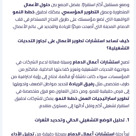
وصنع مستقبل أكثر استقرارًا. بفضل الجمع بين
حلول الأعمال
المتطورة وعمق
التطوير المؤسسي
، يمكنك تحقيق
خطط النمو
الواقعية التي تضع مؤسستك على طريق النجاح المستدام في قلب
الدمام، المدينة التي أصبحت مركزًا للريادة والتجديد في عالم الأعمال.
كيف تساعد استشارات تطوير الأعمال على تجاوز التحديات
التشغيلية؟
تصبح
استشارات أعمال الدمام
وسيلة فعالة لدعم الشركات في
مواجهة التحديات التشغيلية وتعزيز كفاءتها الداخلية. فالكثير من
المؤسسات، سواء كانت ناشئة أو قائمة، تحتاج إلى رؤية احترافية من
طرف متخصص مثل
رفيق الريادة
لتحديد مواطن الضعف وتحويلها
إلى فرص حقيقية للنمو. ومن خلال التعاون مع فرق متخصصة في
تطوير استراتيجيات العمل خطط النمو
، يمكن للشركات تحقيق
استقرار تشغيلي أكبر ونقل أدائها إلى مستوى متقدم.
1. تحليل الوضع التشغيلي الحالي وتحديد الثغرات
تبدأ رحلة
استشارات أعمال الدمام
بمرحلة دقيقة من
تحليل الأداء