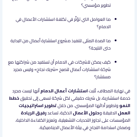
تطوير مؤسسي؟
ما العوامل التي تؤثّر في تكلفة استشارات الأعمال في
الدمام؟
ما المدة المثلى لتنفيذ مشروع استشارة أعمال من البداية
حتى النتيجة؟
كيف يمكن للشركات في الدمام أن تستفيد من شراكتها مع
شركة استشارات أعمال لتصبح «شريك نجاح» وليس مجرد
مستشار؟
في نهاية المطاف، تُثبت
استشارات أعمال الدمام
أنها ليست مجرد
خدمة استشارية، بل شريك حقيقي لكل شركة تسعى إلى تحقيق
خطط
النمو
وتطوير أدائها المؤسسي. من خلال
تطوير استراتيجيات
العمل
الدقيقة و
حلول الأعمال
الذكية، تساعد
رفيق الريادة
المؤسسات على تجاوز التحديات التشغيلية، وتعزيز الكفاءة الداخلية،
وضمان استدامة النجاح في بيئة الأعمال الديناميكية.